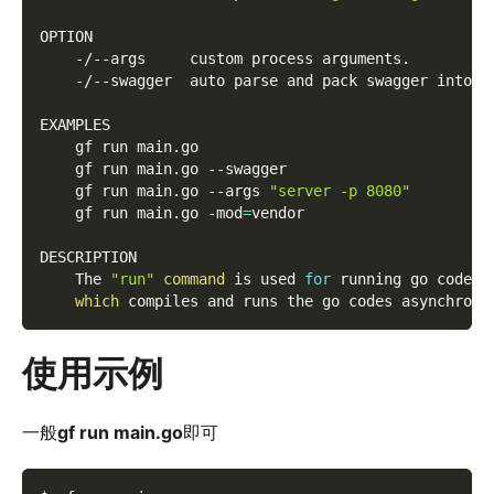
OPTION
    -/--args     custom process arguments.
    -/--swagger  auto parse and pack swagger into p
EXAMPLES
    gf run main.go
    gf run main.go 
--swagger
    gf run main.go 
--args
"server -p 8080"
    gf run main.go 
-mod
=
vendor
DESCRIPTION
    The 
"run"
command
 is used 
for
 running go codes 
which
 compiles and runs the go codes asynchrono
使用示例
一般
gf run main.go
即可