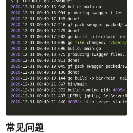
$ gf run main.go 
--swagger
2020
-12-31 00:40:16.948 build: main.go
2020
-12-31 00:40:16.994 producing swagger files
..
.
2020
-12-31 00:40:17.145 done
!
2020
-12-31 00:40:17.216 gf pack swagger packed/swag
2020
-12-31 00:40:17.279 done
!
2020
-12-31 00:40:17.282 go build 
-o
 bin/main  main.
2020
-12-31 00:40:18.696 go 
file
 changes: 
"/Users/jo
2020
-12-31 00:40:18.696 build: main.go
2020
-12-31 00:40:18.775 producing swagger files
..
.
2020
-12-31 00:40:18.911 done
!
2020
-12-31 00:40:19.045 gf pack swagger packed/swag
2020
-12-31 00:40:19.136 done
!
2020
-12-31 00:40:19.144 go build 
-o
 bin/main  main.
2020
-12-31 00:40:21.367 bin/main
2020
-12-31 00:40:21.372 build running pid: 
40954
2020
-12-31 00:40:21.437 
[
DEBU
]
[
ghttp
]
 SetServerRoo
2020
-12-31 00:40:21.440 
40954
: http server started 
..
.
常见问题