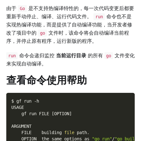
由于
是不支持热编译特性的，每一次代码变更后都要
Go
重新手动停止、编译、运行代码文件。
命令也不是
run
实现热编译功能，而是提供了自动编译功能，当开发者修
改了项目中的
文件时，该命令将会自动编译当前程
go
序，并停止原有程序，运行新版的程序。
命令会递归监控
当前运行目录
的所有
文件变化
run
go
来实现自动编译。
查看命令使用帮助
$ gf run 
-h
USAGE
    gf run FILE 
[
OPTION
]
ARGUMENT
    FILE    building 
file
 path.
    OPTION  the same options as 
"go run"
/
"go build"