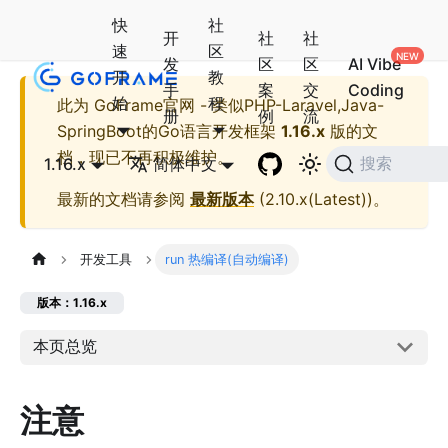
快
社
开
社
社
速
区
发
区
区
AI Vibe
开
教
手
案
交
Coding
始
程
此为
GoFrame官网 - 类似PHP-Laravel,Java-
册
例
流
SpringBoot的Go语言开发框架
1.16.x
版的文
档，现已不再积极维护。
1.16.x
简体中文
搜索
最新的文档请参阅
最新版本
(
2.10.x(Latest)
)。
开发工具
run 热编译(自动编译)
版本：1.16.x
本页总览
注意