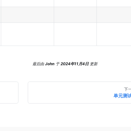
最后
由
John
于
2024年11月4日
更新
下
单元测