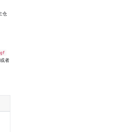
主仓
gf
或者