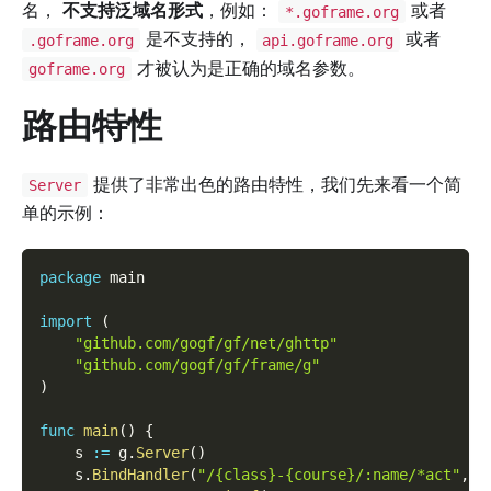
名，
不支持泛域名形式
，例如：
或者
*.goframe.org
是不支持的，
或者
.goframe.org
api.goframe.org
才被认为是正确的域名参数。
goframe.org
路由特性
提供了非常出色的路由特性，我们先来看一个简
Server
单的示例：
package
 main
import
(
"github.com/gogf/gf/net/ghttp"
"github.com/gogf/gf/frame/g"
)
func
main
(
)
{
    s 
:=
 g
.
Server
(
)
    s
.
BindHandler
(
"/{class}-{course}/:name/*act"
,
f