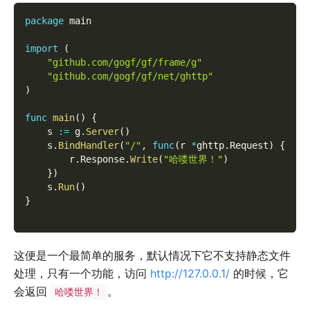
package
 main
import
(
"github.com/gogf/gf/frame/g"
"github.com/gogf/gf/net/ghttp"
)
func
main
(
)
{
    s 
:=
 g
.
Server
(
)
    s
.
BindHandler
(
"/"
,
func
(
r 
*
ghttp
.
Request
)
{
        r
.
Response
.
Write
(
"哈喽世界！"
)
}
)
    s
.
Run
(
)
}
这便是一个最简单的服务，默认情况下它不支持静态文件
处理，只有一个功能，访问
http://127.0.0.1/
的时候，它
会返回
。
哈喽世界！