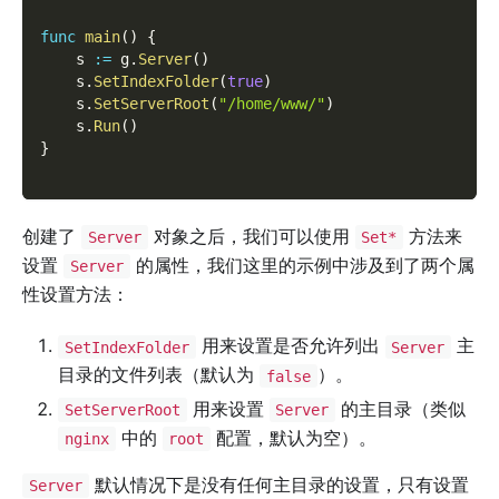
func
main
(
)
{
    s 
:=
 g
.
Server
(
)
    s
.
SetIndexFolder
(
true
)
    s
.
SetServerRoot
(
"/home/www/"
)
    s
.
Run
(
)
}
创建了
对象之后，我们可以使用
方法来
Server
Set*
设置
的属性，我们这里的示例中涉及到了两个属
Server
性设置方法：
用来设置是否允许列出
主
SetIndexFolder
Server
目录的文件列表（默认为
）。
false
用来设置
的主目录（类似
SetServerRoot
Server
中的
配置，默认为空）。
nginx
root
默认情况下是没有任何主目录的设置，只有设置
Server