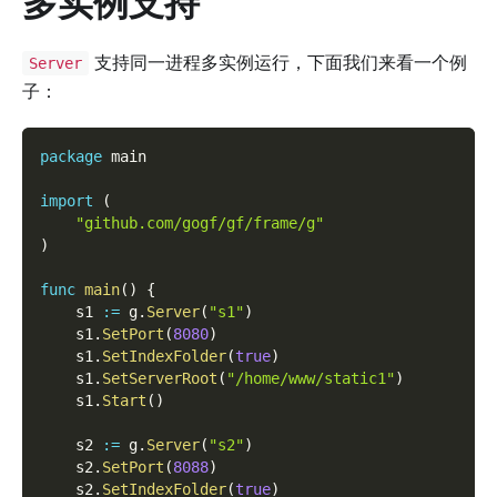
多实例支持
支持同一进程多实例运行，下面我们来看一个例
Server
子：
package
 main
import
(
"github.com/gogf/gf/frame/g"
)
func
main
(
)
{
    s1 
:=
 g
.
Server
(
"s1"
)
    s1
.
SetPort
(
8080
)
    s1
.
SetIndexFolder
(
true
)
    s1
.
SetServerRoot
(
"/home/www/static1"
)
    s1
.
Start
(
)
    s2 
:=
 g
.
Server
(
"s2"
)
    s2
.
SetPort
(
8088
)
    s2
.
SetIndexFolder
(
true
)