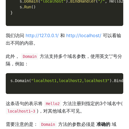
    s
.
Domain
(
"localhost"
)
.
BindHandler
(
"/"
,
 Hello2
)
    s
.
Run
(
)
}
我们访问
http://127.0.0.1/
和
http://localhost/
可以看输
出不同的内容。
此外，
方法支持多个域名参数，使用英文“,”号分
Domain
隔，例如：
s.Domain
(
"localhost1,localhost2,localhost3"
)
.BindHa
这条语句的表示将
方法注册到指定的3个域名中(
Hello2
)，对其他域名不可见。
localhost1~3
需要注意的是：
方法的参数必须是
准确的
域
Domain