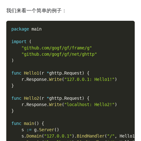
我们来看一个简单的例子：
package
 main
import
(
"github.com/gogf/gf/frame/g"
"github.com/gogf/gf/net/ghttp"
)
func
Hello1
(
r 
*
ghttp
.
Request
)
{
    r
.
Response
.
Write
(
"127.0.0.1: Hello1!"
)
}
func
Hello2
(
r 
*
ghttp
.
Request
)
{
    r
.
Response
.
Write
(
"localhost: Hello2!"
)
}
func
main
(
)
{
    s 
:=
 g
.
Server
(
)
    s
.
Domain
(
"127.0.0.1"
)
.
BindHandler
(
"/"
,
 Hello1
)