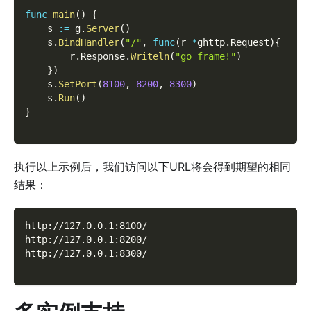
func
main
(
)
{
    s 
:=
 g
.
Server
(
)
    s
.
BindHandler
(
"/"
,
func
(
r 
*
ghttp
.
Request
)
{
        r
.
Response
.
Writeln
(
"go frame!"
)
}
)
    s
.
SetPort
(
8100
,
8200
,
8300
)
    s
.
Run
(
)
}
执行以上示例后，我们访问以下URL将会得到期望的相同
结果：
http://127.0.0.1:8100/
http://127.0.0.1:8200/
http://127.0.0.1:8300/