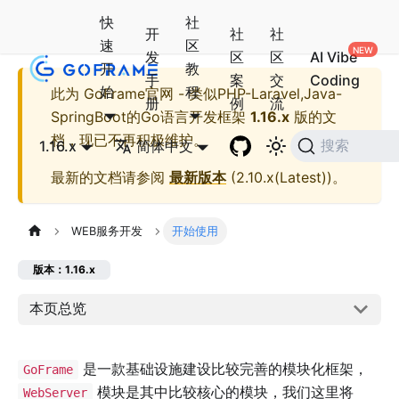
快
社
开
社
社
速
区
发
区
区
AI Vibe
开
教
手
案
交
Coding
始
程
此为
GoFrame官网 - 类似PHP-Laravel,Java-
册
例
流
SpringBoot的Go语言开发框架
1.16.x
版的文
档，现已不再积极维护。
1.16.x
简体中文
搜索
最新的文档请参阅
最新版本
(
2.10.x(Latest)
)。
WEB服务开发
开始使用
版本：1.16.x
本页总览
是一款基础设施建设比较完善的模块化框架，
GoFrame
模块是其中比较核心的模块，我们这里将
WebServer