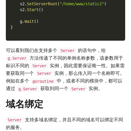
    s2
.
SetServerRoot
(
"/home/www/static2"
)
    s2
.
Start
(
)
    g
.
Wait
(
)
}
可以看到我们在支持多个
的语句中，给
Server
方法传递了不同的单例名称参数，该参数用于
g.Server
标识不同的
实例，因此需要保证唯一性。如果需
Server
要获取同一个
实例，那么传入同一个名称即可。
Server
例如在多个
中，或者不同的模块中，都可以
goroutine
通过
获取到同一个
实例。
g.Server
Server
域名绑定
支持多域名绑定，并且不同的域名可以绑定不同
Server
的服务。