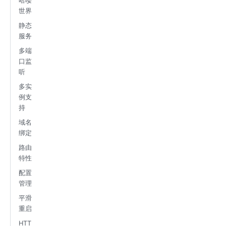
哈喽
世界
静态
服务
多端
口监
听
多实
例支
持
域名
绑定
路由
特性
配置
管理
平滑
重启
HTT