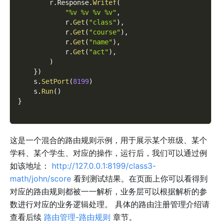
        r
.
Response
.
Writef
(
"%v %v %v %v"
,
            r
.
Get
(
"class"
)
,
            r
.
Get
(
"course"
)
,
            r
.
Get
(
"name"
)
,
            r
.
Get
(
"act"
)
,
)
}
)
    s
.
SetPort
(
8199
)
    s
.
Run
(
)
}
这是一个混合的路由规则示例，用于展示某个班级、某个
学科、某个学生、对应的操作，运行后，我们可以通过例
如该地址：
http://127.0.0.1:8199/class3-
math/john/score
看到测试结果。在页面上你可以看得到
对应的路由规则都被一一解析，业务层可以根据解析的参
数进行对应的业务逻辑处理。 具体的路由注册管理介绍请
查看后续
路由管理-路由规则
章节。