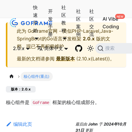
快
社
开
社
社
速
区
发
区
区
AI Vibe
开
教
手
案
交
Coding
始
程
此为
GoFrame官网 - 类似PHP-Laravel,Java-
册
例
流
SpringBoot的Go语言开发框架
2.0.x
版的文
档，现已不再积极维护。
2.0.x
简体中文
搜索
最新的文档请参阅
最新版本
(
2.10.x(Latest)
)。
核心组件(重点)
版本：2.0.x
核心组件是
框架的核心组成部分。
GoFrame
编辑此页
最后
由
John
于
2024年10月
31日
更新