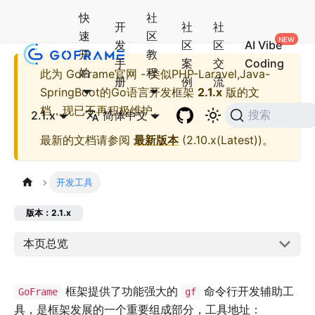
快
社
开
社
社
速
区
发
区
区
AI Vibe
开
教
手
案
交
Coding
始
程
此为
GoFrame官网 - 类似PHP-Laravel,Java-
册
例
流
SpringBoot的Go语言开发框架
2.1.x
版的文
档，现已不再积极维护。
2.1.x
简体中文
搜索
最新的文档请参阅
最新版本
(
2.10.x(Latest)
)。
开发工具
版本：2.1.x
本页总览
框架提供了功能强大的
命令行开发辅助工
GoFrame
gf
具，是框架发展的一个重要组成部分，工具地址：