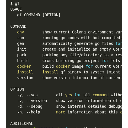
$ gf
USAGE
   gf COMMAND 
[
OPTION
]
COMMAND
env
        show current Golang environment varia
   run        running go codes with hot-compiled-li
   gen        automatically generate go files 
for
 d
   init       create and initialize an empty GoFram
   pack       packing any file/directory to a resou
   build      cross-building go project 
for
 lots of
docker
     build 
docker
 image 
for
 current GoFram
install
install
 gf binary to system 
(
might ne
   version    show version information of current b
OPTION
   -y, 
--yes
        all 
yes
for
 all 
command
 without
   -v, 
--version
    show version information of cur
   -d, 
--debug
      show internal detailed debuggin
   -h, 
--help
more
 information about this 
com
ADDITIONAL