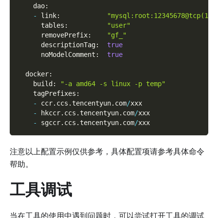
    dao
:
-
 link
:
"mysql:root:12345678@tcp(127
      tables
:
"user"
      removePrefix
:
"gf_"
      descriptionTag
:
true
      noModelComment
:
true
  docker
:
    build
:
"-a amd64 -s linux -p temp"
    tagPrefixes
:
-
 ccr
.
ccs
.
tencentyun
.
com
/
xxx
-
 hkccr
.
ccs
.
tencentyun
.
com
/
xxx
-
 sgccr
.
ccs
.
tencentyun
.
com
/
xxx
注意以上配置示例仅供参考，具体配置项请参考具体命令
帮助。
工具调试
当在工具的使用中遇到问题时，可以尝试打开工具的调试