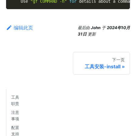
    Use 
"gf COMMAND -h"
for
 details about a command
编辑此页
最后
由
John
于
2024年10月
31日
更新
下一页
工具安装-install
工具
职责
注意
事项
配置
支持