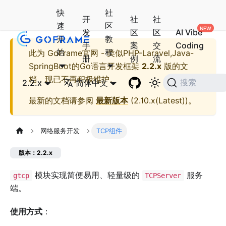
快
社
开
社
社
速
区
发
区
区
AI Vibe
开
教
手
案
交
Coding
始
程
此为
GoFrame官网 - 类似PHP-Laravel,Java-
册
例
流
SpringBoot的Go语言开发框架
2.2.x
版的文
档，现已不再积极维护。
2.2.x
简体中文
搜索
最新的文档请参阅
最新版本
(
2.10.x(Latest)
)。
网络服务开发
TCP组件
版本：2.2.x
模块实现简便易用、轻量级的
服务
gtcp
TCPServer
端。
使用方式
：