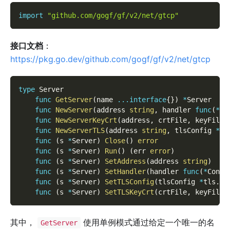
import
"github.com/gogf/gf/v2/net/gtcp"
接口文档
：
https://pkg.go.dev/github.com/gogf/gf/v2/net/gtcp
type
 Server
func
GetServer
(
name 
...
interface
{
}
)
*
Server
func
NewServer
(
address 
string
,
 handler 
func
(
*
Co
func
NewServerKeyCrt
(
address
,
 crtFile
,
 keyFile 
func
NewServerTLS
(
address 
string
,
 tlsConfig 
*
tl
func
(
s 
*
Server
)
Close
(
)
error
func
(
s 
*
Server
)
Run
(
)
(
err 
error
)
func
(
s 
*
Server
)
SetAddress
(
address 
string
)
func
(
s 
*
Server
)
SetHandler
(
handler 
func
(
*
Conn
)
func
(
s 
*
Server
)
SetTLSConfig
(
tlsConfig 
*
tls
.
Co
func
(
s 
*
Server
)
SetTLSKeyCrt
(
crtFile
,
 keyFile 
其中，
使用单例模式通过给定一个唯一的名
GetServer