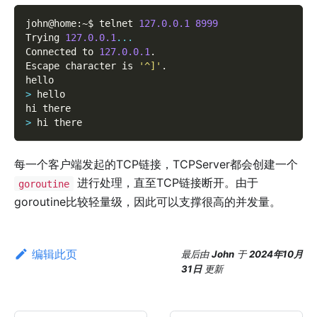
john@home
:
~$ telnet 
127.0
.0
.1
8999
Trying 
127.0
.0
.1
...
Connected to 
127.0
.0
.1
.
Escape character is 
'^]'
.
hello
>
 hello
hi there
>
 hi there
每一个客户端发起的TCP链接，TCPServer都会创建一个
进行处理，直至TCP链接断开。由于
goroutine
goroutine比较轻量级，因此可以支撑很高的并发量。
编辑此页
最后
由
John
于
2024年10月
31日
更新