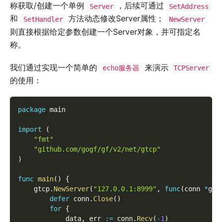
称获取/创建一个单例
，后续可通过
Server
SetAddress
和
方法动态修改Server属性；
SetHandler
NewServer
则直接根据给定参数创建一个Server对象，并可指定名
称。
我们通过实现一个简单的
来演示
echo服务器
TCPServer
的使用：
package
 main
import
(
"fmt"
"github.com/gogf/gf/v2/net/gtcp"
)
func
main
(
)
{
    gtcp
.
NewServer
(
"127.0.0.1:8999"
,
func
(
conn 
*
gtc
defer
 conn
.
Close
(
)
for
{
            data
,
 err 
:=
 conn
.
Recv
(
-
1
)