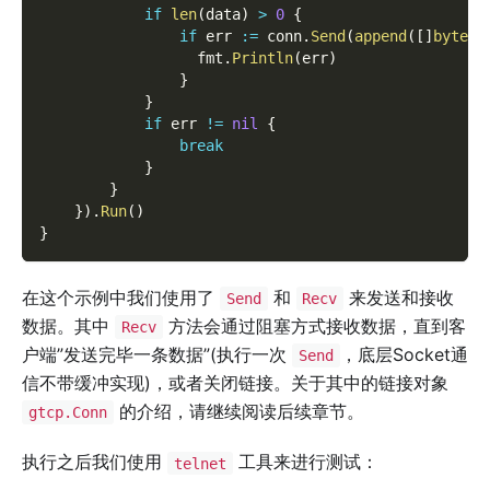
if
len
(
data
)
>
0
{
if
 err 
:=
 conn
.
Send
(
append
(
[
]
byte
(
"
                  fmt
.
Println
(
err
)
}
}
if
 err 
!=
nil
{
break
}
}
}
)
.
Run
(
)
}
在这个示例中我们使用了
和
来发送和接收
Send
Recv
数据。其中
方法会通过阻塞方式接收数据，直到客
Recv
户端”发送完毕一条数据”(执行一次
，底层Socket通
Send
信不带缓冲实现)，或者关闭链接。关于其中的链接对象
的介绍，请继续阅读后续章节。
gtcp.Conn
执行之后我们使用
工具来进行测试：
telnet