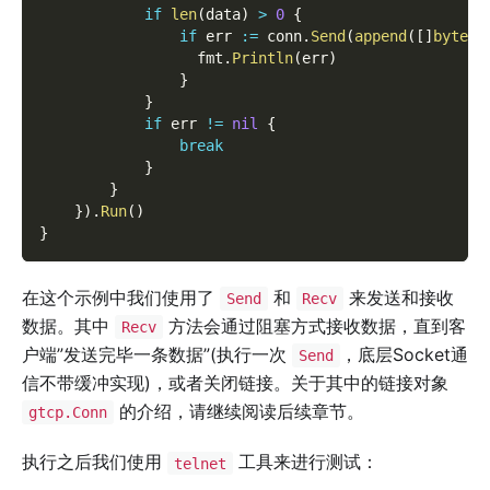
if
len
(
data
)
>
0
{
if
 err 
:=
 conn
.
Send
(
append
(
[
]
byte
(
"
                  fmt
.
Println
(
err
)
}
}
if
 err 
!=
nil
{
break
}
}
}
)
.
Run
(
)
}
在这个示例中我们使用了
和
来发送和接收
Send
Recv
数据。其中
方法会通过阻塞方式接收数据，直到客
Recv
户端”发送完毕一条数据”(执行一次
，底层Socket通
Send
信不带缓冲实现)，或者关闭链接。关于其中的链接对象
的介绍，请继续阅读后续章节。
gtcp.Conn
执行之后我们使用
工具来进行测试：
telnet