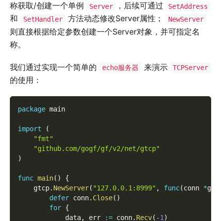
称获取/创建一个单例
，后续可通过
Server
SetAddress
和
方法动态修改Server属性；
SetHandler
NewServer
则直接根据给定参数创建一个Server对象，并可指定名
称。
我们通过实现一个简单的
来演示
echo服务器
TCPServer
的使用：
package
 main
import
(
"fmt"
"github.com/gogf/gf/v2/net/gtcp"
)
func
main
(
)
{
    gtcp
.
NewServer
(
"127.0.0.1:8999"
,
func
(
conn 
*
gtc
defer
 conn
.
Close
(
)
for
{
            data
,
 err 
:=
 conn
.
Recv
(
-
1
)