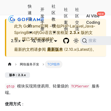
快
社
开
社
社
速
区
发
区
区
AI Vibe
开
教
手
案
交
Coding
始
程
此为
GoFrame官网 - 类似PHP-Laravel,Java-
册
例
流
SpringBoot的Go语言开发框架
2.3.x
版的文
档，现已不再积极维护。
2.3.x
简体中文
搜索
最新的文档请参阅
最新版本
(
2.10.x(Latest)
)。
网络服务开发
TCP组件
版本：2.3.x
模块实现简便易用、轻量级的
服务
gtcp
TCPServer
端。
使用方式
：