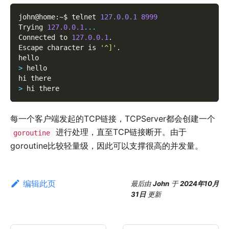
john@home
:
~$ telnet 
127.0
.0
.1
8999
Trying 
127.0
.0
.1
...
Connected to 
127.0
.0
.1
.
Escape character is 
'^]'
.
hello
>
 hello
hi there
>
 hi there
每一个客户端发起的TCP链接，TCPServer都会创建一个
进行处理，直至TCP链接断开。由于
goroutine
goroutine比较轻量级，因此可以支撑很高的并发量。
编辑此页
最后
由
John
于
2024年10月
31日
更新