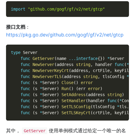
import
"github.com/gogf/gf/v2/net/gtcp"
接口文档
：
https://pkg.go.dev/github.com/gogf/gf/v2/net/gtcp
type
 Server
func
GetServer
(
name 
...
interface
{
}
)
*
Server
func
NewServer
(
address 
string
,
 handler 
func
(
*
Co
func
NewServerKeyCrt
(
address
,
 crtFile
,
 keyFile 
func
NewServerTLS
(
address 
string
,
 tlsConfig 
*
tl
func
(
s 
*
Server
)
Close
(
)
error
func
(
s 
*
Server
)
Run
(
)
(
err 
error
)
func
(
s 
*
Server
)
SetAddress
(
address 
string
)
func
(
s 
*
Server
)
SetHandler
(
handler 
func
(
*
Conn
)
func
(
s 
*
Server
)
SetTLSConfig
(
tlsConfig 
*
tls
.
Co
func
(
s 
*
Server
)
SetTLSKeyCrt
(
crtFile
,
 keyFile 
其中，
使用单例模式通过给定一个唯一的名
GetServer