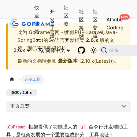
快
社
开
社
社
速
区
发
区
区
AI Vibe
开
教
手
案
交
Coding
始
程
此为
GoFrame官网 - 类似PHP-Laravel,Java-
册
例
流
SpringBoot的Go语言开发框架
2.6.x
版的文
档，现已不再积极维护。
2.6.x
简体中文
搜索
最新的文档请参阅
最新版本
(
2.10.x(Latest)
)。
开发工具
版本：2.6.x
本页总览
框架提供了功能强大的
命令行开发辅助工
GoFrame
gf
具，是框架发展的一个重要组成部分，工具地址：