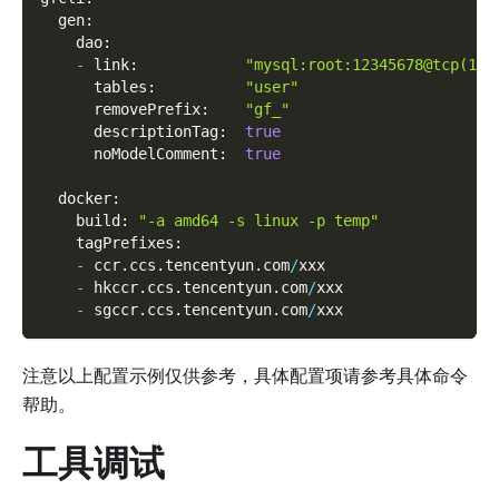
  gen
:
    dao
:
-
 link
:
"mysql:root:12345678@tcp(127
      tables
:
"user"
      removePrefix
:
"gf_"
      descriptionTag
:
true
      noModelComment
:
true
  docker
:
    build
:
"-a amd64 -s linux -p temp"
    tagPrefixes
:
-
 ccr
.
ccs
.
tencentyun
.
com
/
xxx
-
 hkccr
.
ccs
.
tencentyun
.
com
/
xxx
-
 sgccr
.
ccs
.
tencentyun
.
com
/
xxx
注意以上配置示例仅供参考，具体配置项请参考具体命令
帮助。
工具调试