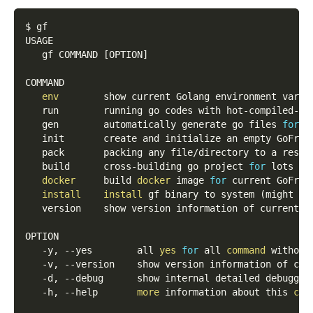
$ gf
USAGE
   gf COMMAND 
[
OPTION
]
COMMAND
env
        show current Golang environment varia
   run        running go codes with hot-compiled-li
   gen        automatically generate go files 
for
 d
   init       create and initialize an empty GoFram
   pack       packing any file/directory to a resou
   build      cross-building go project 
for
 lots of
docker
     build 
docker
 image 
for
 current GoFram
install
install
 gf binary to system 
(
might ne
   version    show version information of current b
OPTION
   -y, 
--yes
        all 
yes
for
 all 
command
 without
   -v, 
--version
    show version information of cur
   -d, 
--debug
      show internal detailed debuggin
   -h, 
--help
more
 information about this 
com