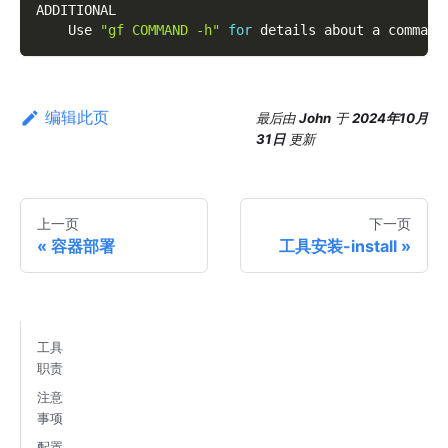
ADDITIONAL
    Use 
"gf COMMAND -h"
for
 details about a command
编辑此页
最后
由
John
于
2024年10月
31日
更新
上一页
下一页
容器部署
工具安装-install
工具
职责
注意
事项
配置