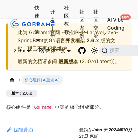
快
社
开
社
社
速
区
发
区
区
AI Vibe
开
教
手
案
交
Coding
始
程
此为
GoFrame官网 - 类似PHP-Laravel,Java-
册
例
流
SpringBoot的Go语言开发框架
2.6.x
版的文
档，现已不再积极维护。
2.6.x
简体中文
搜索
最新的文档请参阅
最新版本
(
2.10.x(Latest)
)。
核心组件(🔥重点🔥)
版本：2.6.x
核心组件是
框架的核心组成部分。
GoFrame
编辑此页
最后
由
John
于
2024年10月
31日
更新