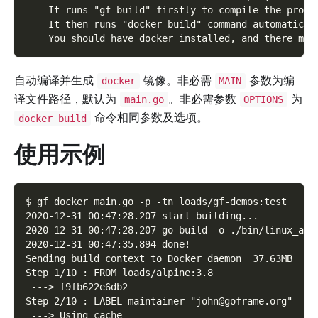
    It runs "gf build" firstly to compile the proje
    It then runs "docker build" command automatical
    You should have docker installed, and there mus
自动编译并生成
镜像。非必需
参数为编
docker
MAIN
译文件路径，默认为
。非必需参数
为
main.go
OPTIONS
命令相同参数及选项。
docker build
使用示例
$ gf docker main.go -p -tn loads/gf-demos:test
2020-12-31 00:47:28.207 start building...
2020-12-31 00:47:28.207 go build -o ./bin/linux_amd
2020-12-31 00:47:35.894 done!
Sending build context to Docker daemon  37.63MB
Step 1/10 : FROM loads/alpine:3.8
 ---> f9fb622e6db2
Step 2/10 : LABEL maintainer="john@goframe.org"
 ---> Using cache