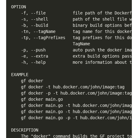
OPTION
    -f, --file           file path of the Dockerfil
    -s, --shell          path of the shell file whi
    -b, --build          binary build options befor
    -tn, --tagName       tag name for this docker, 
    -tp, --tagPrefixes   tag prefixes for this dock
                         TagName
    -p, --push           auto push the docker image
    -e, --extra          extra build options passed
    -h, --help           more information about thi
EXAMPLE
    gf docker
    gf docker -t hub.docker.com/john/image:tag
    gf docker -p -t hub.docker.com/john/image:tag
    gf docker main.go
    gf docker main.go -t hub.docker.com/john/image:
    gf docker main.go -t hub.docker.com/john/image:
    gf docker main.go -p -t hub.docker.com/john/ima
DESCRIPTION
    The "docker" command builds the GF project to a