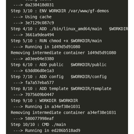
 ---> da238418d031
Step 3/10 : ENV WORKDIR /var/www/gf-demos
 ---> Using cache
 ---> 3e7129c087c9
Step 4/10 : ADD ./bin/linux_amd64/main   $WORKDIR/m
 ---> 3661a9dea494
Step 5/10 : RUN chmod +x $WORKDIR/main
 ---> Running in 1d49d5d91080
Removing intermediate container 1d49d5d91080
 ---> a03ee04e3380
Step 6/10 : ADD public   $WORKDIR/public
 ---> 63dd06d0e1a3
Step 7/10 : ADD config   $WORKDIR/config
 ---> fa7a57eba577
Step 8/10 : ADD template $WORKDIR/template
 ---> 7075609b0447
Step 9/10 : WORKDIR $WORKDIR
 ---> Running in a34ef38e1031
Removing intermediate container a34ef38e1031
 ---> 580077998eaf
Step 10/10 : CMD ./main
 ---> Running in ed286b518ad9