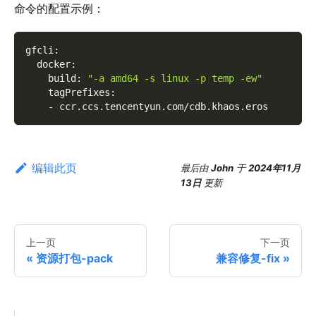
命令的配置示例：
gfcli
:
docker
:
build
:
"-a amd64 -s linux -p temp -ew"
tagPrefixes
:
-
 ccr.ccs.tencentyun.com/cdb.khaos.eros
编辑此页
最后
由
John
于
2024年11月
13日
更新
上一页
下一页
资源打包-pack
兼容修复-fix