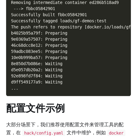
Removing intermediate container ed286b518ad9
 ---> fbbc05842901
Successfully built fbbc05842901
Successfully tagged loads/gf-demos:test
The push refers to repository [docker.io/loads/gf-d
b4025b95a79f: Preparing
9e0369a57507: Preparing
46c68dcc8e12: Preparing
59adbc083ee5: Preparing
10e0b999ba57: Preparing
8e850d7b086e: Waiting
d5e057db20a2: Waiting
92e898fd7f84: Waiting
d9ff549177a9: Waiting
...
配置文件示例
大部分场景下，我们推荐使用配置文件来管理工具的配
置，在
文件中维护，例如
hack/config.yaml
docker