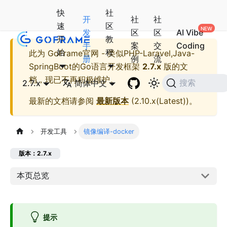
快
社
开
社
社
速
区
发
区
区
AI Vibe
开
教
手
案
交
Coding
始
程
此为
GoFrame官网 - 类似PHP-Laravel,Java-
册
例
流
SpringBoot的Go语言开发框架
2.7.x
版的文
档，现已不再积极维护。
2.7.x
简体中文
搜索
最新的文档请参阅
最新版本
(
2.10.x(Latest)
)。
开发工具
镜像编译-docker
版本：2.7.x
本页总览
提示