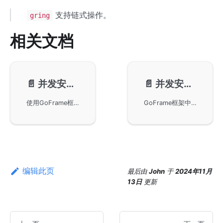
支持链式操作。
gring
相关文档
📄️
并发安全环-基本使用
📄️
并发安全环-方法介绍
使用GoFrame框架中的gring包来模拟约瑟夫问题，这是一个著名的数学和程序设计问题。通过环形数据结构来管理玩家的生存状态，演示报数淘汰的过程。示例代码详细展示了如何在Go环境中实现并发和非并发安全的环形缓冲机制，为了解决类似问题提供了基础。
GoFrame框架中并发安全环的数据结构的多种方法，并提供了详细的说明和代码示例。通过这些方法，用户能够创建和操作环形结构，实现对元素的安全读写、遍历及操作。这些功能在并发环境中尤其重要，便于开发者高效管理数据。
编辑此页
最后
由
John
于
2024年11月
13日
更新