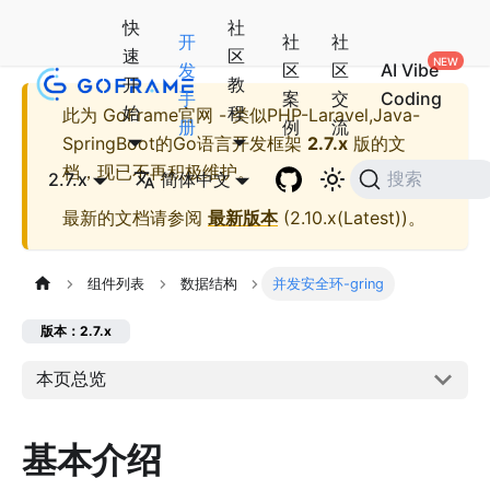
快
社
开
社
社
速
区
发
区
区
AI Vibe
开
教
手
案
交
Coding
始
程
此为
GoFrame官网 - 类似PHP-Laravel,Java-
册
例
流
SpringBoot的Go语言开发框架
2.7.x
版的文
档，现已不再积极维护。
2.7.x
简体中文
搜索
最新的文档请参阅
最新版本
(
2.10.x(Latest)
)。
组件列表
数据结构
并发安全环-gring
版本：2.7.x
本页总览
基本介绍