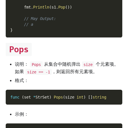
      fmt
.
Println
(
s1
.
Pop
(
)
)
// May Output:
// a
}
Pops
说明：
从集合中随机弹出
个元素项。
Pops
size
如果
，则返回所有元素项。
size == -1
格式：
func
(
set 
*
StrSet
)
Pops
(
size 
int
)
[
]
string
示例：