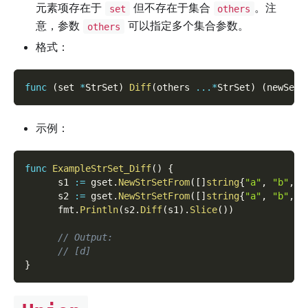
元素项存在于
但不存在于集合
。注
set
others
意，参数
可以指定多个集合参数。
others
格式：
func
(
set 
*
StrSet
)
Diff
(
others 
...
*
StrSet
)
(
newSet 
示例：
func
ExampleStrSet_Diff
(
)
{
      s1 
:=
 gset
.
NewStrSetFrom
(
[
]
string
{
"a"
,
"b"
,
"
      s2 
:=
 gset
.
NewStrSetFrom
(
[
]
string
{
"a"
,
"b"
,
"
      fmt
.
Println
(
s2
.
Diff
(
s1
)
.
Slice
(
)
)
// Output:
// [d]
}