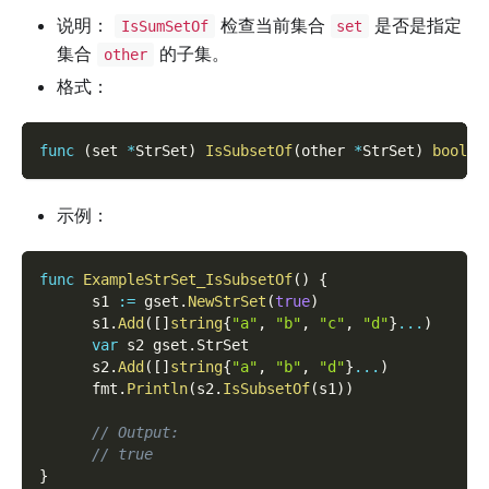
说明：
检查当前集合
是否是指定
IsSumSetOf
set
集合
的子集。
other
格式：
func
(
set 
*
StrSet
)
IsSubsetOf
(
other 
*
StrSet
)
bool
示例：
func
ExampleStrSet_IsSubsetOf
(
)
{
      s1 
:=
 gset
.
NewStrSet
(
true
)
      s1
.
Add
(
[
]
string
{
"a"
,
"b"
,
"c"
,
"d"
}
...
)
var
 s2 gset
.
StrSet
      s2
.
Add
(
[
]
string
{
"a"
,
"b"
,
"d"
}
...
)
      fmt
.
Println
(
s2
.
IsSubsetOf
(
s1
)
)
// Output:
// true
}