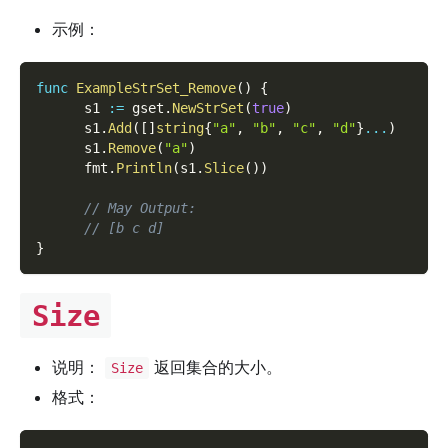
示例：
func
ExampleStrSet_Remove
(
)
{
      s1 
:=
 gset
.
NewStrSet
(
true
)
      s1
.
Add
(
[
]
string
{
"a"
,
"b"
,
"c"
,
"d"
}
...
)
      s1
.
Remove
(
"a"
)
      fmt
.
Println
(
s1
.
Slice
(
)
)
// May Output:
// [b c d]
}
Size
说明：
返回集合的大小。
Size
格式：