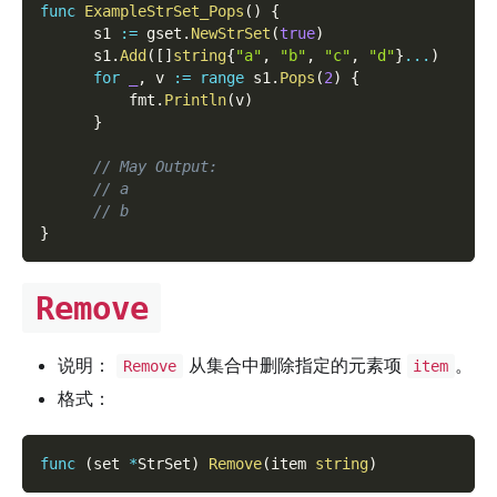
func
ExampleStrSet_Pops
(
)
{
      s1 
:=
 gset
.
NewStrSet
(
true
)
      s1
.
Add
(
[
]
string
{
"a"
,
"b"
,
"c"
,
"d"
}
...
)
for
_
,
 v 
:=
range
 s1
.
Pops
(
2
)
{
          fmt
.
Println
(
v
)
}
// May Output:
// a
// b
}
Remove
说明：
从集合中删除指定的元素项
。
Remove
item
格式：
func
(
set 
*
StrSet
)
Remove
(
item 
string
)