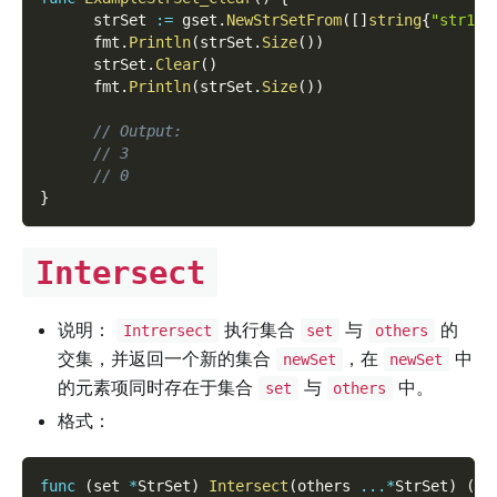
      strSet 
:=
 gset
.
NewStrSetFrom
(
[
]
string
{
"str1"
,
      fmt
.
Println
(
strSet
.
Size
(
)
)
      strSet
.
Clear
(
)
      fmt
.
Println
(
strSet
.
Size
(
)
)
// Output:
// 3
// 0
}
Intersect
说明：
执行集合
与
的
Intrersect
set
others
交集，并返回一个新的集合
，在
中
newSet
newSet
的元素项同时存在于集合
与
中。
set
others
格式：
func
(
set 
*
StrSet
)
Intersect
(
others 
...
*
StrSet
)
(
ne