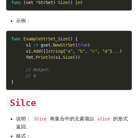
func
(
set 
*
StrSet
)
Size
(
)
int
示例：
func
ExampleStrSet_Size
(
)
{
      s1 
:=
 gset
.
NewStrSet
(
true
)
      s1
.
Add
(
[
]
string
{
"a"
,
"b"
,
"c"
,
"d"
}
...
)
      fmt
.
Println
(
s1
.
Size
(
)
)
// Output:
// 4
}
Silce
说明：
将集合中的元素项以
的形式
Slice
slice
返回。
格式：