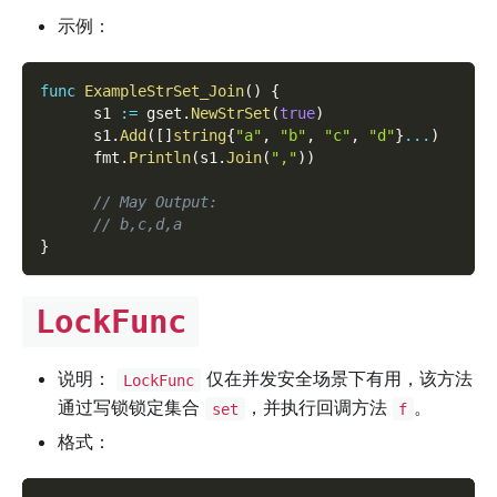
示例：
func
ExampleStrSet_Join
(
)
{
      s1 
:=
 gset
.
NewStrSet
(
true
)
      s1
.
Add
(
[
]
string
{
"a"
,
"b"
,
"c"
,
"d"
}
...
)
      fmt
.
Println
(
s1
.
Join
(
","
)
)
// May Output:
// b,c,d,a
}
LockFunc
说明：
仅在并发安全场景下有用，该方法
LockFunc
通过写锁锁定集合
，并执行回调方法
。
set
f
格式：