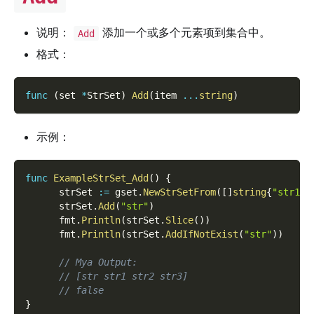
说明：
添加一个或多个元素项到集合中。
Add
格式：
func
(
set 
*
StrSet
)
Add
(
item 
...
string
)
示例：
func
ExampleStrSet_Add
(
)
{
      strSet 
:=
 gset
.
NewStrSetFrom
(
[
]
string
{
"str1"
,
      strSet
.
Add
(
"str"
)
      fmt
.
Println
(
strSet
.
Slice
(
)
)
      fmt
.
Println
(
strSet
.
AddIfNotExist
(
"str"
)
)
// Mya Output:
// [str str1 str2 str3]
// false
}