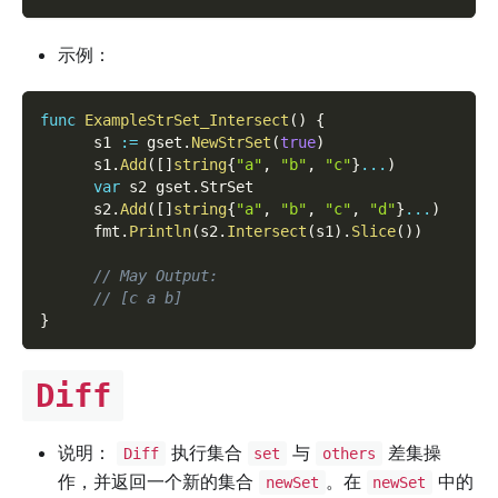
示例：
func
ExampleStrSet_Intersect
(
)
{
      s1 
:=
 gset
.
NewStrSet
(
true
)
      s1
.
Add
(
[
]
string
{
"a"
,
"b"
,
"c"
}
...
)
var
 s2 gset
.
StrSet
      s2
.
Add
(
[
]
string
{
"a"
,
"b"
,
"c"
,
"d"
}
...
)
      fmt
.
Println
(
s2
.
Intersect
(
s1
)
.
Slice
(
)
)
// May Output:
// [c a b]
}
Diff
说明：
执行集合
与
差集操
Diff
set
others
作，并返回一个新的集合
。在
中的
newSet
newSet