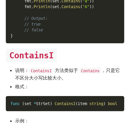
      fmt
.
Println
(
set
.
Contains
(
"a"
)
)
      fmt
.
Println
(
set
.
Contains
(
"A"
)
)
// Output:
// true
// false
}
ContainsI
说明：
方法类似于
，只是它
ContainsI
Contains
不区分大小写比较大小。
格式：
func
(
set 
*
StrSet
)
ContainsI
(
item 
string
)
bool
示例：