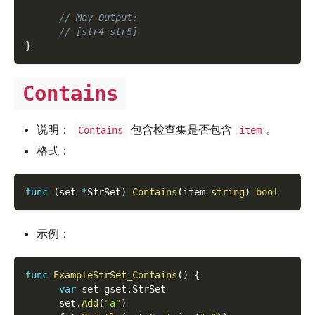
// May Output:
// [str4 str5]
}
Contains
说明：
包含检查集是否包含
。
Contains
item
格式：
func
(
set 
*
StrSet
)
Contains
(
item 
string
)
bool
示例：
func
ExampleStrSet_Contains
(
)
{
var
 set gset
.
StrSet
      set
.
Add
(
"a"
)