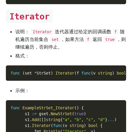
Iterator
说明：
迭代器通过给定的回调函数
随
Iterator
f
机遍历当前集合
，如果方法
返回
，则
set
f
true
继续遍历，否则停止。
格式：
func
(
set 
*
StrSet
)
Iterator
(
f 
func
(
v 
string
)
bool
)
示例：
func
ExampleStrSet_Iterator
(
)
{
      s1 
:=
 gset
.
NewStrSet
(
true
)
      s1
.
Add
(
[
]
string
{
"a"
,
"b"
,
"c"
,
"d"
}
...
)
      s1
.
Iterator
(
func
(
v 
string
)
bool
{
          fmt
.
Println
(
"Iterator"
,
 v
)