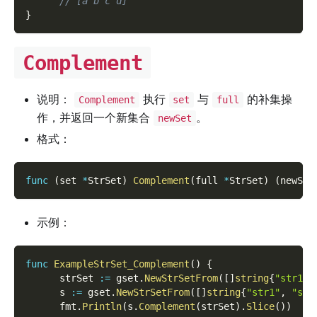
// [a b c d]
}
Complement
说明：
执行
与
的补集操
Complement
set
full
作，并返回一个新集合
。
newSet
格式：
func
(
set 
*
StrSet
)
Complement
(
full 
*
StrSet
)
(
newSet
示例：
func
ExampleStrSet_Complement
(
)
{
      strSet 
:=
 gset
.
NewStrSetFrom
(
[
]
string
{
"str1"
,
      s 
:=
 gset
.
NewStrSetFrom
(
[
]
string
{
"str1"
,
"str
      fmt
.
Println
(
s
.
Complement
(
strSet
)
.
Slice
(
)
)