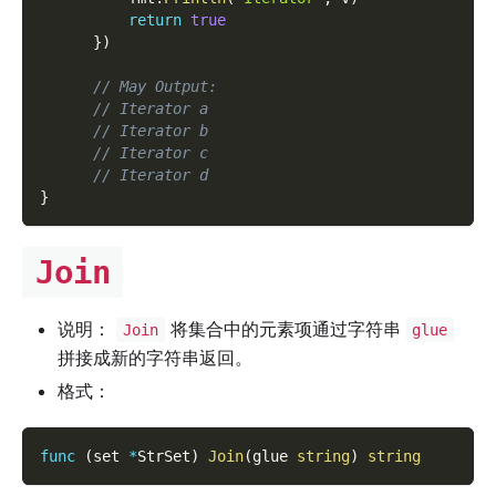
return
true
}
)
// May Output:
// Iterator a
// Iterator b
// Iterator c
// Iterator d
}
Join
说明：
将集合中的元素项通过字符串
Join
glue
拼接成新的字符串返回。
格式：
func
(
set 
*
StrSet
)
Join
(
glue 
string
)
string