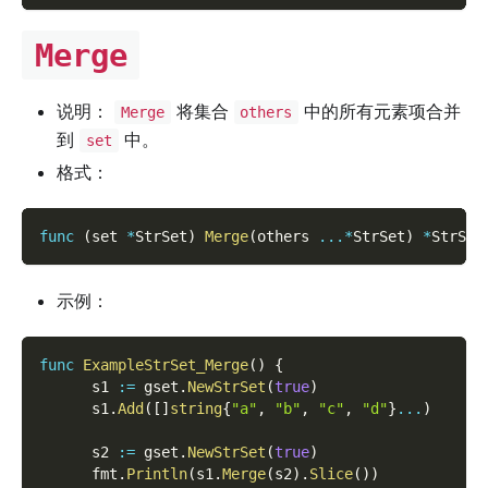
Merge
说明：
将集合
中的所有元素项合并
Merge
others
到
中。
set
格式：
func
(
set 
*
StrSet
)
Merge
(
others 
...
*
StrSet
)
*
StrSet
示例：
func
ExampleStrSet_Merge
(
)
{
      s1 
:=
 gset
.
NewStrSet
(
true
)
      s1
.
Add
(
[
]
string
{
"a"
,
"b"
,
"c"
,
"d"
}
...
)
      s2 
:=
 gset
.
NewStrSet
(
true
)
      fmt
.
Println
(
s1
.
Merge
(
s2
)
.
Slice
(
)
)