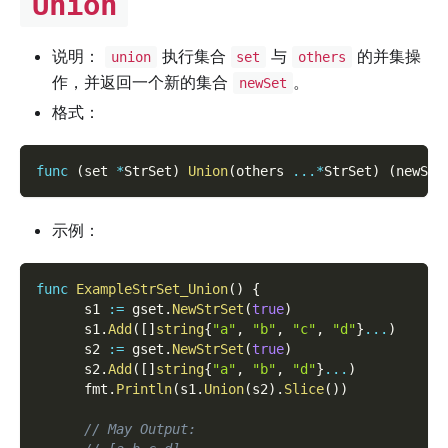
Union
说明：
执行集合
与
的并集操
union
set
others
作，并返回一个新的集合
。
newSet
格式：
func
(
set 
*
StrSet
)
Union
(
others 
...
*
StrSet
)
(
newSet
示例：
func
ExampleStrSet_Union
(
)
{
      s1 
:=
 gset
.
NewStrSet
(
true
)
      s1
.
Add
(
[
]
string
{
"a"
,
"b"
,
"c"
,
"d"
}
...
)
      s2 
:=
 gset
.
NewStrSet
(
true
)
      s2
.
Add
(
[
]
string
{
"a"
,
"b"
,
"d"
}
...
)
      fmt
.
Println
(
s1
.
Union
(
s2
)
.
Slice
(
)
)
// May Output: