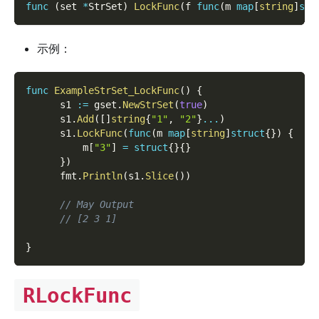
func
(
set 
*
StrSet
)
LockFunc
(
f 
func
(
m 
map
[
string
]
str
示例：
func
ExampleStrSet_LockFunc
(
)
{
      s1 
:=
 gset
.
NewStrSet
(
true
)
      s1
.
Add
(
[
]
string
{
"1"
,
"2"
}
...
)
      s1
.
LockFunc
(
func
(
m 
map
[
string
]
struct
{
}
)
{
          m
[
"3"
]
=
struct
{
}
{
}
}
)
      fmt
.
Println
(
s1
.
Slice
(
)
)
// May Output
// [2 3 1]
}
RLockFunc