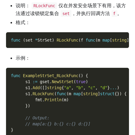
说明：
仅在并发安全场景下有用，该方
RLockFunc
法通过读锁锁定集合
，并执行回调方法
。
set
f
格式：
func
(
set 
*
StrSet
)
RLockFunc
(
f 
func
(
m 
map
[
string
]
st
示例：
func
ExampleStrSet_RLockFunc
(
)
{
      s1 
:=
 gset
.
NewStrSet
(
true
)
      s1
.
Add
(
[
]
string
{
"a"
,
"b"
,
"c"
,
"d"
}
...
)
      s1
.
RLockFunc
(
func
(
m 
map
[
string
]
struct
{
}
)
{
          fmt
.
Println
(
m
)
}
)
// Output:
// map[a:{} b:{} c:{} d:{}]
}