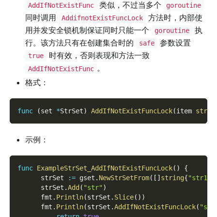
类似，不过当多个
AddIfNotExistFunc
goroutine
同时调用
方法时，内部使
AddifnotExistFuncLock
用并发安全锁机制保证同时只能一个
执
goroutine
行。该方法只有在创建集合时的
参数设置
safe
时有效，否则表现和方法一致
true
。
AddIfNotExistFunc
格式：
func
(
set 
*
StrSet
)
AddIfNotExistFuncLock
(
item 
strin
示例：
func
ExampleStrSet_AddIfNotExistFuncLock
(
)
{
      strSet 
:=
 gset
.
NewStrSetFrom
(
[
]
string
{
"str1"
,
      strSet
.
Add
(
"str"
)
      fmt
.
Println
(
strSet
.
Slice
(
)
)
      fmt
.
Println
(
strSet
.
AddIfNotExistFuncLock
(
"str
return
true