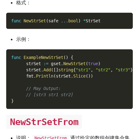
格式：
func
NewStrSet
(
safe 
...
bool
)
*
StrSet
示例：
func
ExampleNewStrSet
(
)
{
      strSet 
:=
 gset
.
NewStrSet
(
true
)
      strSet
.
Add
(
[
]
string
{
"str1"
,
"str2"
,
"str3"
}
..
      fmt
.
Println
(
strSet
.
Slice
(
)
)
// May Output:
// [str3 str1 str2]
}
NewStrSetFrom
说明：
通过给定的数组创建集合集
NewStrSetFrom