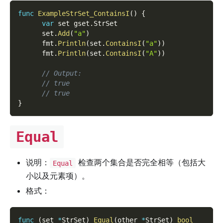
func
ExampleStrSet_ContainsI
(
)
{
var
 set gset
.
StrSet
      set
.
Add
(
"a"
)
      fmt
.
Println
(
set
.
ContainsI
(
"a"
)
)
      fmt
.
Println
(
set
.
ContainsI
(
"A"
)
)
// Output:
// true
// true
}
Equal
说明：
检查两个集合是否完全相等（包括大
Equal
小以及元素项）。
格式：
func
(
set 
*
StrSet
)
Equal
(
other 
*
StrSet
)
bool