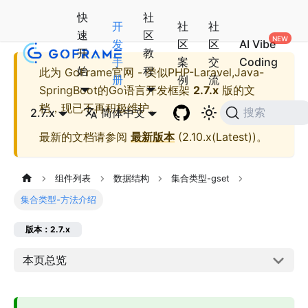
快
社
开
社
社
速
区
发
区
区
AI Vibe
开
教
手
案
交
Coding
始
程
此为
GoFrame官网 - 类似PHP-Laravel,Java-
册
例
流
SpringBoot的Go语言开发框架
2.7.x
版的文
档，现已不再积极维护。
2.7.x
简体中文
搜索
最新的文档请参阅
最新版本
(
2.10.x(Latest)
)。
组件列表
数据结构
集合类型-gset
集合类型-方法介绍
版本：2.7.x
本页总览