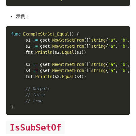
示例：
func
ExampleStrSet_Equal
(
)
{
      s1 
:=
 gset
.
NewStrSetFrom
(
[
]
string
{
"a"
,
"b"
,
"
      s2 
:=
 gset
.
NewStrSetFrom
(
[
]
string
{
"a"
,
"b"
,
"
      fmt
.
Println
(
s2
.
Equal
(
s1
)
)
      s3 
:=
 gset
.
NewStrSetFrom
(
[
]
string
{
"a"
,
"b"
,
"
      s4 
:=
 gset
.
NewStrSetFrom
(
[
]
string
{
"a"
,
"b"
,
"
      fmt
.
Println
(
s3
.
Equal
(
s4
)
)
// Output:
// false
// true
}
IsSubSetOf