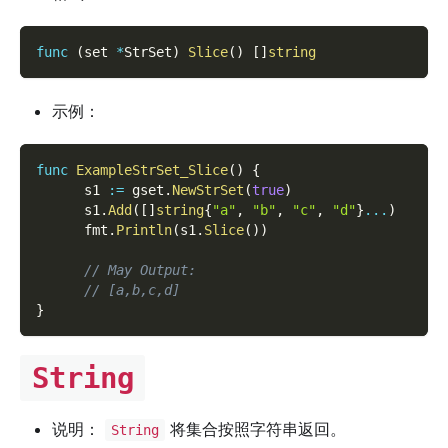
func
(
set 
*
StrSet
)
Slice
(
)
[
]
string
示例：
func
ExampleStrSet_Slice
(
)
{
      s1 
:=
 gset
.
NewStrSet
(
true
)
      s1
.
Add
(
[
]
string
{
"a"
,
"b"
,
"c"
,
"d"
}
...
)
      fmt
.
Println
(
s1
.
Slice
(
)
)
// May Output:
// [a,b,c,d]
}
String
说明：
将集合按照字符串返回。
String