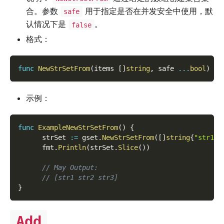
合。参数
用于指定是否在并发安全中使用，默
safe
认情况下是
。
false
格式：
func
NewStrSetFrom
(
items 
[
]
string
,
 safe 
...
bool
)
*
S
示例：
func
ExampleNewStrSetFrom
(
)
{
      strSet 
:=
 gset
.
NewStrSetFrom
(
[
]
string
{
"str1"
,
      fmt
.
Println
(
strSet
.
Slice
(
)
)
// May Output:
// [str1 str2 str3]
}
Add