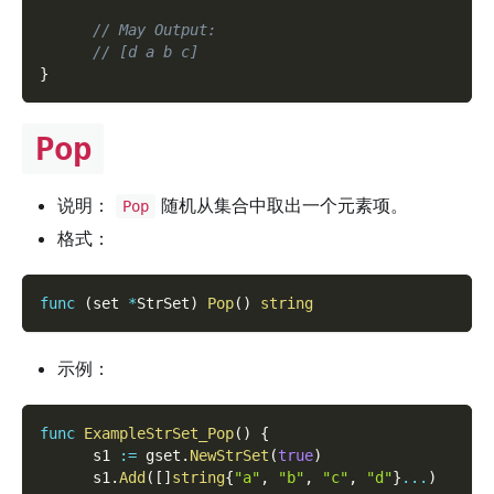
// May Output:
// [d a b c]
}
Pop
说明：
随机从集合中取出一个元素项。
Pop
格式：
func
(
set 
*
StrSet
)
Pop
(
)
string
示例：
func
ExampleStrSet_Pop
(
)
{
      s1 
:=
 gset
.
NewStrSet
(
true
)
      s1
.
Add
(
[
]
string
{
"a"
,
"b"
,
"c"
,
"d"
}
...
)