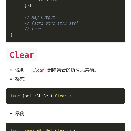
}
)
)
// May Output:
// [str1 str2 str3 str]
// true
}
Clear
说明：
删除集合的所有元素项。
Clear
格式：
func
(
set 
*
StrSet
)
Clear
(
)
示例：
func
ExampleStrSet_Clear
(
)
{