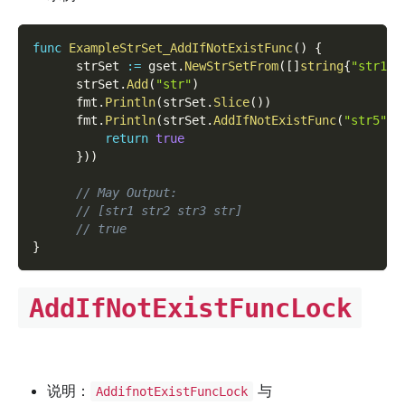
func
ExampleStrSet_AddIfNotExistFunc
(
)
{
      strSet 
:=
 gset
.
NewStrSetFrom
(
[
]
string
{
"str1"
,
      strSet
.
Add
(
"str"
)
      fmt
.
Println
(
strSet
.
Slice
(
)
)
      fmt
.
Println
(
strSet
.
AddIfNotExistFunc
(
"str5"
,
return
true
}
)
)
// May Output:
// [str1 str2 str3 str]
// true
}
AddIfNotExistFuncLock
说明：
与
AddifnotExistFuncLock