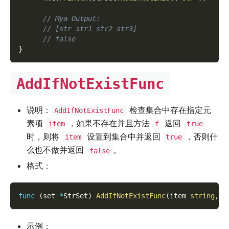
// Mya Output:
// [str str1 str2 str3]
// false
}
AddIfNotExistFunc
说明：
检查集合中存在指定元
AddIfNotExistFunc
素项
，如果不存在并且方法
返回
item
f
true
时，则将
设置到集合中并返回
，否则什
item
true
么也不做并返回
。
false
格式：
func
(
set 
*
StrSet
)
AddIfNotExistFunc
(
item 
string
,
 f
示例：