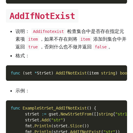
AddIfNotExist
说明：
检查集合中是否存在指定元
Addifnotexist
素项
，如果不存在则将
添加到集合中并
item
item
返回
，否则什么也不做并返回
。
true
false
格式：
func
(
set 
*
StrSet
)
AddIfNotExist
(
item 
string
)
bool
示例：
func
ExampleStrSet_AddIfNotExist
(
)
{
      strSet 
:=
 gset
.
NewStrSetFrom
(
[
]
string
{
"str1"
,
      strSet
.
Add
(
"str"
)
      fmt
.
Println
(
strSet
.
Slice
(
)
)
      fmt
.
Println
(
strSet
.
AddIfNotExist
(
"str"
)
)