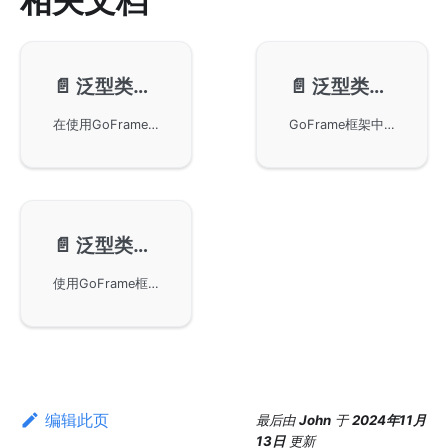
相关文档
📄️
泛型类型-基本使用
📄️
泛型类型-方法介绍
在使用GoFrame框架时，利用gvar.Var容器进行泛型类型的基本使用，包括基本类型转换和slice转换。还展示了如何实现JSON格式的数据序列化和反序列化操作，借助GoFrame框架提供的接口，用户能够轻松操作复杂数据结构，实现高效的数据处理。
GoFrame框架中的常用方法，包括创建新变量、克隆变量、设置变量、获取变量值等操作。通过示例代码讲解每个方法的使用方式，帮助用户更好地理解和应用这些方法。
📄️
泛型类型-注意事项
使用GoFrame框架中的泛型类型的注意事项。尽管泛型提高了开发便捷性，但在复杂业务项目中可能影响长期维护。建议在基础组件和中间件项目中使用泛型，同时明确业务模型的数据类型以发挥编译型语言的优势。
编辑此页
最后
由
John
于
2024年11月
13日
更新