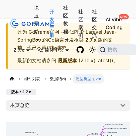
快
社
开
社
社
速
区
发
区
区
AI Vibe
开
教
手
案
交
Coding
始
程
此为
GoFrame官网 - 类似PHP-Laravel,Java-
册
例
流
SpringBoot的Go语言开发框架
2.7.x
版的文
档，现已不再积极维护。
2.7.x
简体中文
搜索
最新的文档请参阅
最新版本
(
2.10.x(Latest)
)。
组件列表
数据结构
泛型类型-gvar
版本：2.7.x
本页总览