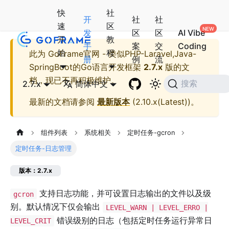
快
社
开
社
社
速
区
发
区
区
AI Vibe
开
教
手
案
交
Coding
始
程
此为
GoFrame官网 - 类似PHP-Laravel,Java-
册
例
流
SpringBoot的Go语言开发框架
2.7.x
版的文
档，现已不再积极维护。
2.7.x
简体中文
搜索
最新的文档请参阅
最新版本
(
2.10.x(Latest)
)。
组件列表
系统相关
定时任务-gcron
定时任务-日志管理
版本：2.7.x
支持日志功能，并可设置日志输出的文件以及级
gcron
别。默认情况下仅会输出
LEVEL_WARN | LEVEL_ERRO |
错误级别的日志（包括定时任务运行异常日
LEVEL_CRIT