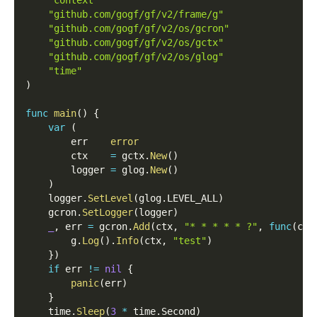
"context"
"github.com/gogf/gf/v2/frame/g"
"github.com/gogf/gf/v2/os/gcron"
"github.com/gogf/gf/v2/os/gctx"
"github.com/gogf/gf/v2/os/glog"
"time"
)
func
main
(
)
{
var
(
        err    
error
        ctx    
=
 gctx
.
New
(
)
        logger 
=
 glog
.
New
(
)
)
    logger
.
SetLevel
(
glog
.
LEVEL_ALL
)
    gcron
.
SetLogger
(
logger
)
_
,
 err 
=
 gcron
.
Add
(
ctx
,
"* * * * * ?"
,
func
(
ctx
        g
.
Log
(
)
.
Info
(
ctx
,
"test"
)
}
)
if
 err 
!=
nil
{
panic
(
err
)
}
    time
.
Sleep
(
3
*
 time
.
Second
)