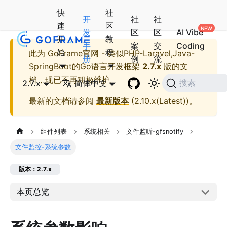
快
社
开
社
社
速
区
发
区
区
AI Vibe
开
教
手
案
交
Coding
始
程
此为
GoFrame官网 - 类似PHP-Laravel,Java-
册
例
流
SpringBoot的Go语言开发框架
2.7.x
版的文
档，现已不再积极维护。
2.7.x
简体中文
搜索
最新的文档请参阅
最新版本
(
2.10.x(Latest)
)。
组件列表
系统相关
文件监听-gfsnotify
文件监控-系统参数
版本：2.7.x
本页总览