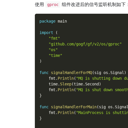
使用
组件改进后的信号监听机制如下
gproc
package
 main
import
(
"fmt"
"github.com/gogf/gf/v2/os/gproc"
"os"
"time"
)
func
signalHandlerForMQ
(
sig os
.
Signal
)
    fmt
.
Println
(
"MQ is shutting down d
    time
.
Sleep
(
time
.
Second
)
    fmt
.
Println
(
"MQ is shut down smoot
}
func
signalHandlerForMain
(
sig os
.
Signa
    fmt
.
Println
(
"MainProcess is shutti
}