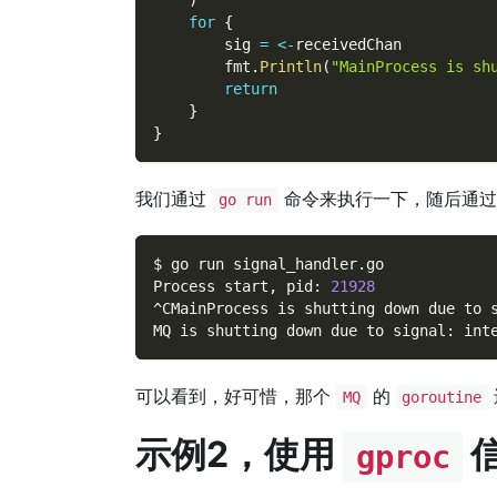
for
{
        sig 
=
<-
receivedChan
        fmt
.
Println
(
"MainProcess is sh
return
}
}
我们通过
命令来执行一下，随后通
go run
$ go run signal_handler.go
Process start, pid: 
21928
^CMainProcess is shutting down due to 
MQ is shutting down due to signal: int
可以看到，好可惜，那个
的
MQ
goroutine
示例2，使用
gproc