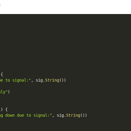
：
{
ue to signal:"
,
 sig
.
String
(
)
)
hly"
)
l
)
{
ng down due to signal:"
,
 sig
.
String
(
)
)