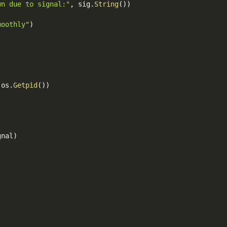
wn due to signal:"
,
 sig
.
String
(
)
)
moothly"
)
 os
.
Getpid
(
)
)
gnal
)