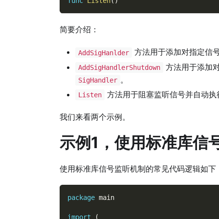
func
Listen
(
)
简要介绍：
方法用于添加对指定信号
AddSigHanlder
方法用于添加对
AddSigHandlerShutdown
。
SigHandler
方法用于阻塞监听信号并自动执
Listen
我们来看两个示例。
示例1，使用标准库信
使用标准库信号监听机制的常见代码逻辑如下
package
 main
import
(