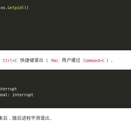
 os
.
Getpid
(
)
)
过
快捷键退出（
用户通过
）。
Ctrl+C
Mac
Command+C
nterrupt
gnal: interrupt
束后，随后进程平滑退出。