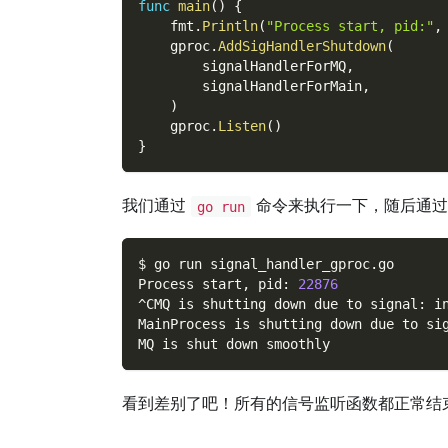
func
main
(
)
{
    fmt
.
Println
(
"Process start, pid:"
,
    gproc
.
AddSigHandlerShutdown
(
        signalHandlerForMQ
,
        signalHandlerForMain
,
)
    gproc
.
Listen
(
)
}
我们通过
命令来执行一下，随后通
go run
$ go run signal_handler_gproc.go
Process start, pid: 
22876
^CMQ is shutting down due to signal: i
MainProcess is shutting down due to si
MQ is shut down smoothly
看到差别了吧！所有的信号监听函数都正常结