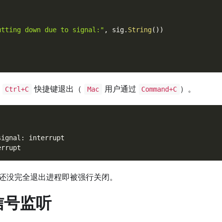
utting down due to signal:"
,
 sig
.
String
(
)
)
过
快捷键退出（
用户通过
）。
Ctrl+C
Mac
Command+C
signal: interrupt
errupt
还没完全退出进程即被强行关闭。
信号监听