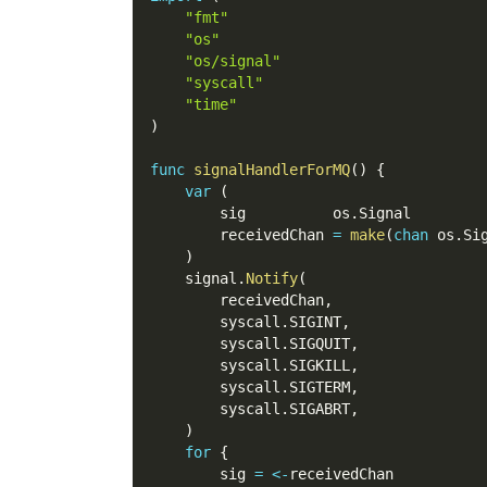
"fmt"
"os"
"os/signal"
"syscall"
"time"
)
func
signalHandlerForMQ
(
)
{
var
(
        sig          os
.
Signal
        receivedChan 
=
make
(
chan
 os
.
Si
)
    signal
.
Notify
(
        receivedChan
,
        syscall
.
SIGINT
,
        syscall
.
SIGQUIT
,
        syscall
.
SIGKILL
,
        syscall
.
SIGTERM
,
        syscall
.
SIGABRT
,
)
for
{
        sig 
=
<-
receivedChan