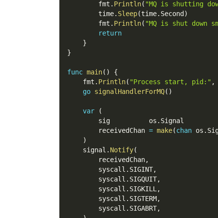
        fmt
.
Println
(
"MQ is shutting do
        time
.
Sleep
(
time
.
Second
)
        fmt
.
Println
(
"MQ is shut down s
return
}
}
func
main
(
)
{
    fmt
.
Println
(
"Process start, pid:"
,
go
signalHandlerForMQ
(
)
var
(
        sig          os
.
Signal
        receivedChan 
=
make
(
chan
 os
.
Si
)
    signal
.
Notify
(
        receivedChan
,
        syscall
.
SIGINT
,
        syscall
.
SIGQUIT
,
        syscall
.
SIGKILL
,
        syscall
.
SIGTERM
,
        syscall
.
SIGABRT
,
)