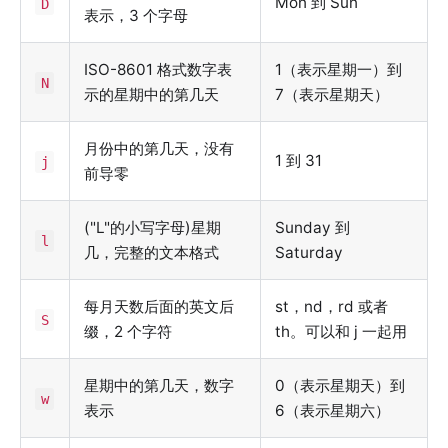
Mon 到 Sun
D
表示，3 个字母
ISO-8601 格式数字表
1（表示星期一）到
N
示的星期中的第几天
7（表示星期天）
月份中的第几天，没有
1 到 31
j
前导零
("L"的小写字母)星期
Sunday 到
l
几，完整的文本格式
Saturday
每月天数后面的英文后
st，nd，rd 或者
S
缀，2 个字符
th。可以和 j 一起用
星期中的第几天，数字
0（表示星期天）到
w
表示
6（表示星期六）