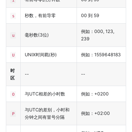
i
秒数，有前导零
00 到 59
s
例如：000, 123,
毫秒数(3位)
u
239
UNIX时间戳(秒)
例如：1559648183
U
时
--
--
区
与UTC相差的小时数
例如：+0200
O
与UTC的差别，小时和
例如：+02:00
P
分钟之间有冒号分隔