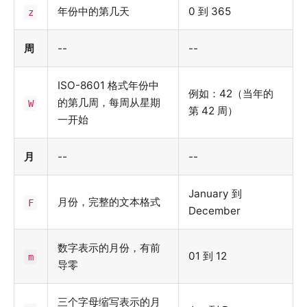
年份中的第几天
0 到 365
z
周
--
--
ISO-8601 格式年份中
例如：42（当年的
的第几周，每周从星期
W
第 42 周）
一开始
月
--
--
January 到
月份，完整的文本格式
F
December
数字表示的月份，有前
01 到 12
m
导零
三个字母缩写表示的月