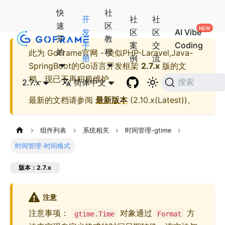
快
社
开
社
社
速
区
发
区
区
AI Vibe
开
教
手
案
交
Coding
始
程
此为
GoFrame官网 - 类似PHP-Laravel,Java-
册
例
流
SpringBoot的Go语言开发框架
2.7.x
版的文
档，现已不再积极维护。
2.7.x
简体中文
搜索
最新的文档请参阅
最新版本
(
2.10.x(Latest)
)。
组件列表
系统相关
时间管理-gtime
时间管理-时间格式
版本：2.7.x
注意
注意事项：
对象通过
方
gtime.Time
Format