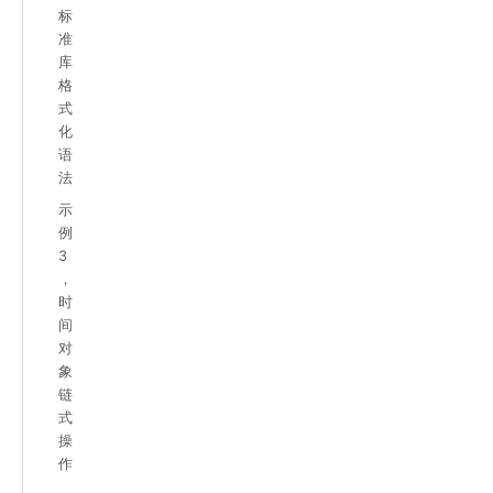
标
准
库
格
式
化
语
法
示
例
3
，
时
间
对
象
链
式
操
作