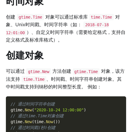
时间对象
创建
对象可以通过标准库
对
gtime.Time
time.Time
象、Unix时间戳、时间字符串（如：
2018-07-18
）、自定义时间字符串（需要给定格式，支持自
12:01:00
定义格式及标准库格式）。
创建对象
可以通过
方法创建
对象，该方
gtime.New
gtime.Time
法支持
、时间戳、时间字符串创建对象。其
time.Time
中时间戳支持到纳秒的时间整型长度。 例如：
// 通过时间字符串创建
gtime
.
New
(
"2020-10-24 12:00:00"
)
// 通过time.Time对象创建
gtime
.
New
(
time
.
Now
(
)
)
// 通过时间戳(秒)创建