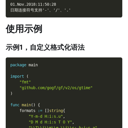
01.Nov.2018:11:50:28
日期连接符号支持'-'、'/'、'.'
使用示例
示例1，自定义格式化语法
package
 main
import
(
"fmt"
"github.com/gogf/gf/v2/os/gtime"
)
func
main
(
)
{
    formats 
:=
[
]
string
{
"Y-m-d H:i:s.u"
,
"D M d H:i:s T O Y"
,
"\\T\\i\\m\\e \\i\\s: h:i:s a"
,