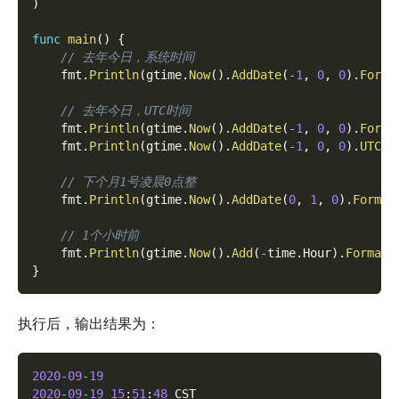
)
func
main
(
)
{
// 去年今日，系统时间
    fmt
.
Println
(
gtime
.
Now
(
)
.
AddDate
(
-
1
,
0
,
0
)
.
Forma
// 去年今日，UTC时间
    fmt
.
Println
(
gtime
.
Now
(
)
.
AddDate
(
-
1
,
0
,
0
)
.
Forma
    fmt
.
Println
(
gtime
.
Now
(
)
.
AddDate
(
-
1
,
0
,
0
)
.
UTC
(
)
// 下个月1号凌晨0点整
    fmt
.
Println
(
gtime
.
Now
(
)
.
AddDate
(
0
,
1
,
0
)
.
Format
// 1个小时前
    fmt
.
Println
(
gtime
.
Now
(
)
.
Add
(
-
time
.
Hour
)
.
Format
(
}
执行后，输出结果为：
2020
-
09
-
19
2020
-
09
-
19
15
:
51
:
48
 CST