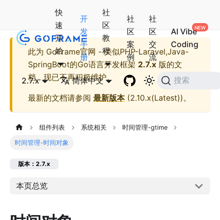
快
社
开
社
社
速
区
发
区
区
AI Vibe
开
教
手
案
交
Coding
始
程
此为
GoFrame官网 - 类似PHP-Laravel,Java-
册
例
流
SpringBoot的Go语言开发框架
2.7.x
版的文
档，现已不再积极维护。
2.7.x
简体中文
搜索
最新的文档请参阅
最新版本
(
2.10.x(Latest)
)。
组件列表
系统相关
时间管理-gtime
时间管理-时间对象
版本：2.7.x
本页总览