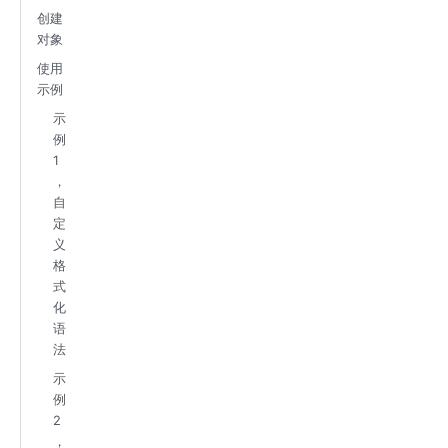
创建
对象
使用
示例
示
例
1
，
自
定
义
格
式
化
语
法
示
例
2
，