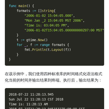
func
main
(
)
{
    formats 
:=
[
]
string
{
"2006-01-02 15:04:05.000"
,
"Mon Jan _2 15:04:05 MST 2006"
,
"Time is: 03:04:05 PM"
,
"2006-01-02T15:04:05.000000000Z07:00 MST"
,
}
    t 
:=
 gtime
.
Now
(
)
for
_
,
 f 
:=
range
 formats 
{
        fmt
.
Println
(
t
.
Layout
(
f
)
)
}
}
在该示例中，我们使用四种标准库的时间格式化语法格式
化当前的时间并输出结果到终端。执行后，输出结果为：
2018-07-22 11:28:13.945
Sun Jul 22 11:28:13 CST 2018
Time is: 11:28:13 AM
2018-07-22T11:28:13.945153275+08:00 CST