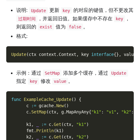
说明:
更新
的对应的键值，但不更改其
Update
key
，并返回旧值。如果缓存中不存在
，
过期时间
key
则返回的
值为
。
exist
false
格式:
Update
(
ctx context
.
Context
,
 key 
interface
{
}
,
 value 
示例：通过
添加多个缓存，通过
SetMap
Update
指定
修改
。
key
value
func
ExampleCache_Update
(
)
{
      c 
:=
 gcache
.
New
(
)
      c
.
SetMap
(
ctx
,
 g
.
MapAnyAny
{
"k1"
:
"v1"
,
"k2"
:
"
      k1
,
_
:=
 c
.
Get
(
ctx
,
"k1"
)
      fmt
.
Println
(
k1
)
      k2
,
_
:=
 c
.
Get
(
ctx
,
"k2"
)