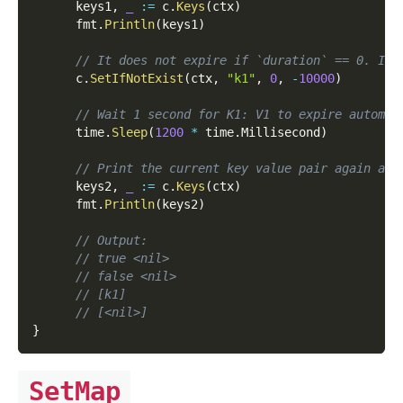
      keys1
,
_
:=
 c
.
Keys
(
ctx
)
      fmt
.
Println
(
keys1
)
// It does not expire if `duration` == 0. It 
      c
.
SetIfNotExist
(
ctx
,
"k1"
,
0
,
-
10000
)
// Wait 1 second for K1: V1 to expire automat
      time
.
Sleep
(
1200
*
 time
.
Millisecond
)
// Print the current key value pair again and
      keys2
,
_
:=
 c
.
Keys
(
ctx
)
      fmt
.
Println
(
keys2
)
// Output:
// true <nil>
// false <nil>
// [k1]
// [<nil>]
}
SetMap