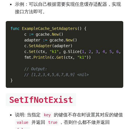
示例：可以自己根据需要实现任意缓存适配器，实现
接口方法即可。
func
ExampleCache_SetAdapters
(
)
{
      c 
:=
 gcache
.
New
(
)
      adapter 
:=
 gcache
.
New
(
)
      c
.
SetAdapter
(
adapter
)
      c
.
Set
(
ctx
,
"k1"
,
 g
.
Slice
{
1
,
2
,
3
,
4
,
5
,
6
,
7
,
      fmt
.
Println
(
c
.
Get
(
ctx
,
"k1"
)
)
// Output:
// [1,2,3,4,5,6,7,8,9] <nil>
}
SetIfNotExist
说明: 当指定
的键值不存在时设置其对应的键值
key
并返回
，否则什么都不做并返回
value
true