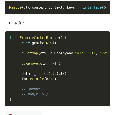
Remove
(
ctx context
.
Context
,
 keys 
...
interface
{
}
)
(
l
示例：
func
ExampleCache_Remove
(
)
{
      c 
:=
 gcache
.
New
(
)
      c
.
SetMap
(
ctx
,
 g
.
MapAnyAny
{
"k1"
:
"v1"
,
"k2"
:
"
      c
.
Remove
(
ctx
,
"k1"
)
      data
,
_
:=
 c
.
Data
(
ctx
)
      fmt
.
Println
(
data
)
// Output:
// map[k2:v2]
}