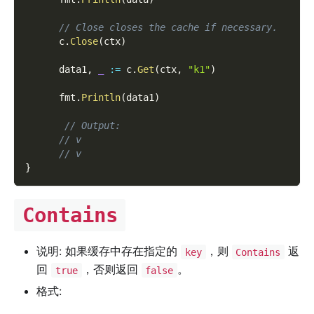
// Close closes the cache if necessary.
      c
.
Close
(
ctx
)
      data1
,
_
:=
 c
.
Get
(
ctx
,
"k1"
)
      fmt
.
Println
(
data1
)
// Output:
// v
// v
}
Contains
说明: 如果缓存中存在指定的
，则
返
key
Contains
回
，否则返回
。
true
false
格式: