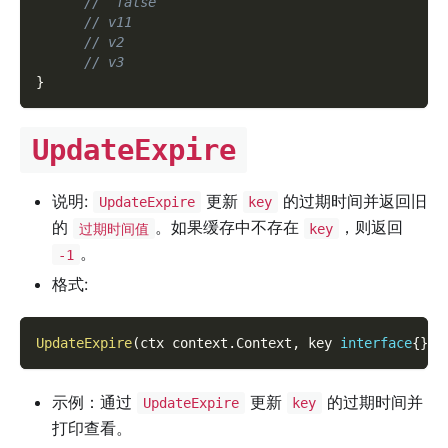
//  false
// v11
// v2
// v3
}
UpdateExpire
说明:
更新
的过期时间并返回旧
UpdateExpire
key
的
。如果缓存中不存在
，则返回
过期时间值
key
。
-1
格式:
UpdateExpire
(
ctx context
.
Context
,
 key 
interface
{
}
,
 
示例：通过
更新
的过期时间并
UpdateExpire
key
打印查看。