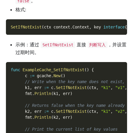
。
false
格式:
SetIfNotExist
(
ctx context
.
Context
,
 key 
interface
{
}
,
示例：通过
直接
，并设置
SetIfNotExist
判断写入
过期时间。
func
ExampleCache_SetIfNotExist
(
)
{
      c 
:=
 gcache
.
New
(
)
// Write when the key name does not exist, an
      k1
,
 err 
:=
 c
.
SetIfNotExist
(
ctx
,
"k1"
,
"v1"
,
1
      fmt
.
Println
(
k1
,
 err
)
// Returns false when the key name already ex
      k2
,
 err 
:=
 c
.
SetIfNotExist
(
ctx
,
"k1"
,
"v2"
,
1
      fmt
.
Println
(
k2
,
 err
)
// Print the current list of key values