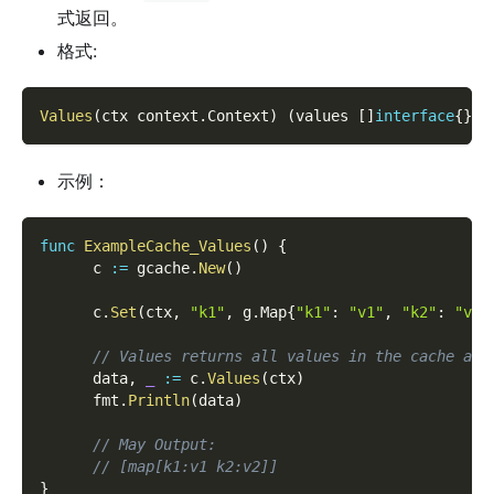
式返回。
格式:
Values
(
ctx context
.
Context
)
(
values 
[
]
interface
{
}
,
 
示例：
func
ExampleCache_Values
(
)
{
      c 
:=
 gcache
.
New
(
)
      c
.
Set
(
ctx
,
"k1"
,
 g
.
Map
{
"k1"
:
"v1"
,
"k2"
:
"v2"
// Values returns all values in the cache as 
      data
,
_
:=
 c
.
Values
(
ctx
)
      fmt
.
Println
(
data
)
// May Output:
// [map[k1:v1 k2:v2]]
}