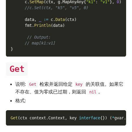
      c
.
SetMap
(
ctx
,
 g
.
MapAnyAny
{
"k1"
:
"v1"
}
,
0
)
//c.Set(ctx, "k5", "v5", 0)
      data
,
_
:=
 c
.
Data
(
ctx
)
      fmt
.
Println
(
data
)
// Output:
// map[k1:v1]
}
Get
说明:
检索并返回给定
的关联值。如果它
Get
key
不存在、值为零或已过期，则返回
。
nil
格式:
Get
(
ctx context
.
Context
,
 key 
interface
{
}
)
(
*
gvar
.
Va