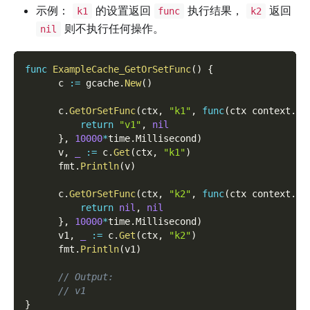
示例：
的设置返回
执行结果，
返回
k1
func
k2
则不执行任何操作。
nil
func
ExampleCache_GetOrSetFunc
(
)
{
      c 
:=
 gcache
.
New
(
)
      c
.
GetOrSetFunc
(
ctx
,
"k1"
,
func
(
ctx context
.
Co
return
"v1"
,
nil
}
,
10000
*
time
.
Millisecond
)
      v
,
_
:=
 c
.
Get
(
ctx
,
"k1"
)
      fmt
.
Println
(
v
)
      c
.
GetOrSetFunc
(
ctx
,
"k2"
,
func
(
ctx context
.
Co
return
nil
,
nil
}
,
10000
*
time
.
Millisecond
)
      v1
,
_
:=
 c
.
Get
(
ctx
,
"k2"
)
      fmt
.
Println
(
v1
)
// Output:
// v1
}