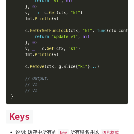
return
"v1"
,
nil
}
,
0
)
      v
,
_
:=
 c
.
Get
(
ctx
,
"k1"
)
      fmt
.
Println
(
v
)
      c
.
GetOrSetFuncLock
(
ctx
,
"k1"
,
func
(
ctx contex
return
"update v1"
,
nil
}
,
0
)
      v
,
_
=
 c
.
Get
(
ctx
,
"k1"
)
      fmt
.
Println
(
v
)
      c
.
Remove
(
ctx
,
 g
.
Slice
{
"k1"
}
...
)
// Output:
// v1
// v1
}
Keys
说明: 缓存中所有的
所有键名并以
key
切片格式