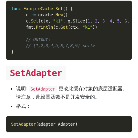
func
ExampleCache_Set
(
)
{
      c 
:=
 gcache
.
New
(
)
      c
.
Set
(
ctx
,
"k1"
,
 g
.
Slice
{
1
,
2
,
3
,
4
,
5
,
6
,
7
,
      fmt
.
Println
(
c
.
Get
(
ctx
,
"k1"
)
)
// Output:
// [1,2,3,4,5,6,7,8,9] <nil>
}
SetAdapter
说明:
更改此缓存对象的底层适配器。
SetAdapter
请注意，此设置函数不是并发安全的。
格式：
SetAdapter
(
adapter Adapter
)