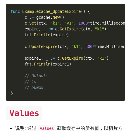
func
ExampleCache_UpdateExpire
(
)
{
      c 
:=
 gcache
.
New
(
)
      c
.
Set
(
ctx
,
"k1"
,
"v1"
,
1000
*
time
.
Millisecond
)
      expire
,
_
:=
 c
.
GetExpire
(
ctx
,
"k1"
)
      fmt
.
Println
(
expire
)
      c
.
UpdateExpire
(
ctx
,
"k1"
,
500
*
time
.
Millisecon
      expire1
,
_
:=
 c
.
GetExpire
(
ctx
,
"k1"
)
      fmt
.
Println
(
expire1
)
// Output:
// 1s
// 500ms
}
Values
说明: 通过
获取缓存中的所有值，以切片方
Values