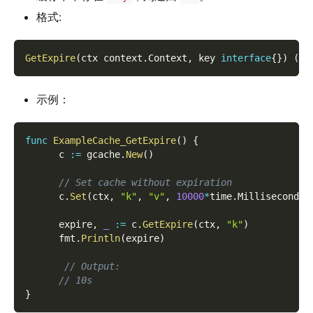
格式:
GetExpire
(
ctx context
.
Context
,
 key 
interface
{
}
)
(
ti
示例：
func
ExampleCache_GetExpire
(
)
{
      c 
:=
 gcache
.
New
(
)
// Set cache without expiration
      c
.
Set
(
ctx
,
"k"
,
"v"
,
10000
*
time
.
Millisecond
)
      expire
,
_
:=
 c
.
GetExpire
(
ctx
,
"k"
)
      fmt
.
Println
(
expire
)
// Output:
// 10s
}