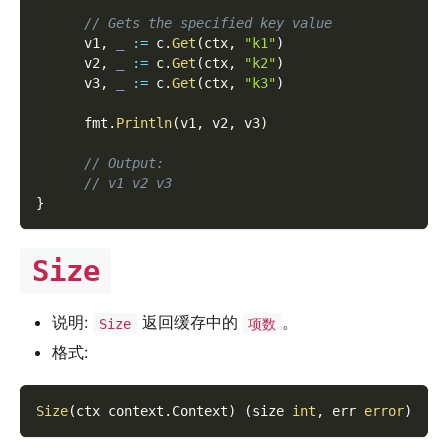
// Gets the specified key value
      v1
,
_
:=
 c
.
Get
(
ctx
,
"k1"
)
      v2
,
_
:=
 c
.
Get
(
ctx
,
"k2"
)
      v3
,
_
:=
 c
.
Get
(
ctx
,
"k3"
)
      fmt
.
Println
(
v1
,
 v2
,
 v3
)
// Output:
// v1 v2 v3
}
Size
说明:
返回缓存中的
。
Size
项数
格式:
Size
(
ctx context
.
Context
)
(
size 
int
,
 err 
error
)