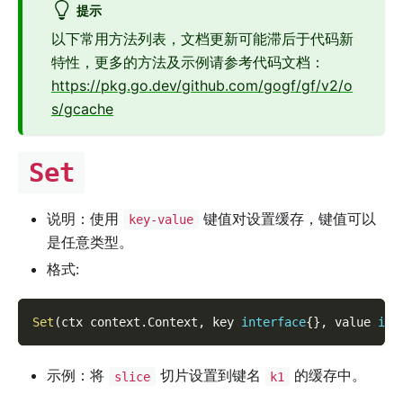
提示
以下常用方法列表，文档更新可能滞后于代码新
特性，更多的方法及示例请参考代码文档：
https://pkg.go.dev/github.com/gogf/gf/v2/o
s/gcache
Set
说明：使用
键值对设置缓存，键值可以
key-value
是任意类型。
格式:
Set
(
ctx context
.
Context
,
 key 
interface
{
}
,
 value 
int
示例：将
切片设置到键名
的缓存中。
slice
k1