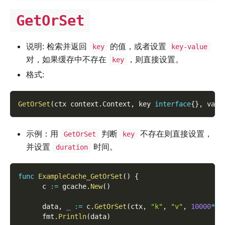
GetOrSet
说明: 检索并返回
的值，或者设置
key
key-value
对，如果缓存中不存在
，则直接设置。
key
格式:
GetOrSet
(
ctx context
.
Context
,
 key 
interface
{
}
,
 valu
示例：用
判断
不存在则直接设置，
GetOrSet
key
并设置
时间。
duration
func
ExampleCache_GetOrSet
(
)
{
      c 
:=
 gcache
.
New
(
)
      data
,
_
:=
 c
.
GetOrSet
(
ctx
,
"k"
,
"v"
,
10000
*
ti
      fmt
.
Println
(
data
)