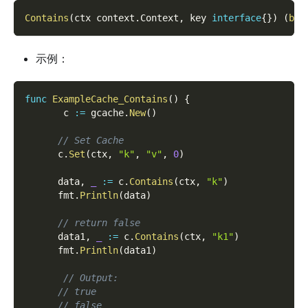
Contains
(
ctx context
.
Context
,
 key 
interface
{
}
)
(
boo
示例：
func
ExampleCache_Contains
(
)
{
       c 
:=
 gcache
.
New
(
)
// Set Cache
      c
.
Set
(
ctx
,
"k"
,
"v"
,
0
)
      data
,
_
:=
 c
.
Contains
(
ctx
,
"k"
)
      fmt
.
Println
(
data
)
// return false
      data1
,
_
:=
 c
.
Contains
(
ctx
,
"k1"
)
      fmt
.
Println
(
data1
)
// Output:
// true
// false