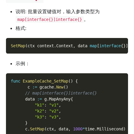
说明: 批量设置键值对，输入参数类型为
。
map[interface{}]interface{}
格式:
SetMap
(
ctx context
.
Context
,
 data 
map
[
interface
{
}
]
in
示例：
func
ExampleCache_SetMap
(
)
{
       c 
:=
 gcache
.
New
(
)
// map[interface{}]interface{}
      data 
:=
 g
.
MapAnyAny
{
"k1"
:
"v1"
,
"k2"
:
"v2"
,
"k3"
:
"v3"
,
}
      c
.
SetMap
(
ctx
,
 data
,
1000
*
time
.
Millisecond
)