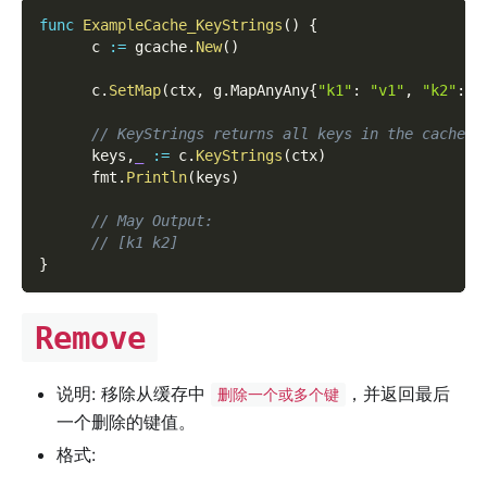
func
ExampleCache_KeyStrings
(
)
{
      c 
:=
 gcache
.
New
(
)
      c
.
SetMap
(
ctx
,
 g
.
MapAnyAny
{
"k1"
:
"v1"
,
"k2"
:
"
// KeyStrings returns all keys in the cache a
      keys
,
_
:=
 c
.
KeyStrings
(
ctx
)
      fmt
.
Println
(
keys
)
// May Output:
// [k1 k2]
}
Remove
说明: 移除从缓存中
，并返回最后
删除一个或多个键
一个删除的键值。
格式: