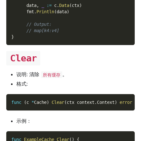
      data
,
_
:=
 c
.
Data
(
ctx
)
      fmt
.
Println
(
data
)
// Output:
// map[k4:v4]
}
Clear
说明: 清除
。
所有缓存
格式:
func
(
c 
*
Cache
)
Clear
(
ctx context
.
Context
)
error
示例：
func
ExampleCache_Clear
(
)
{