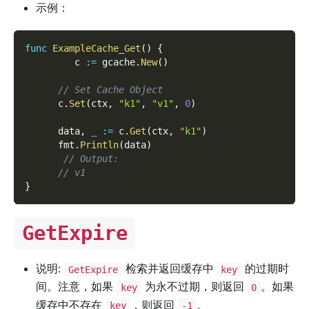
示例：
func
ExampleCache_Get
(
)
{
         c 
:=
 gcache
.
New
(
)
// Set Cache Object
      c
.
Set
(
ctx
,
"k1"
,
"v1"
,
0
)
      data
,
_
:=
 c
.
Get
(
ctx
,
"k1"
)
      fmt
.
Println
(
data
)
// Output:
// v1
}
GetExpire
说明:
检索并返回缓存中
的过期时
GetExpire
key
间。注意，如果
为永不过期，则返回
。如果
key
0
缓存中不存在
，则返回
。
key
-1