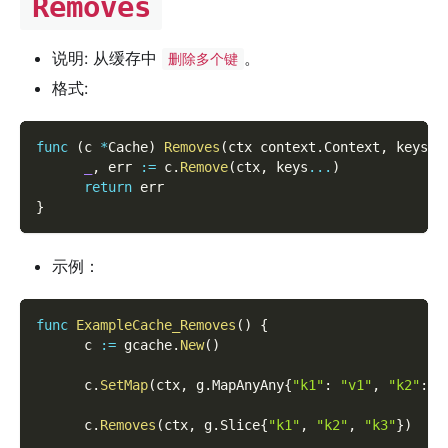
Removes
说明: 从缓存中
。
删除多个键
格式:
func
(
c 
*
Cache
)
Removes
(
ctx context
.
Context
,
 keys 
[
_
,
 err 
:=
 c
.
Remove
(
ctx
,
 keys
...
)
return
 err
}
示例：
func
ExampleCache_Removes
(
)
{
      c 
:=
 gcache
.
New
(
)
      c
.
SetMap
(
ctx
,
 g
.
MapAnyAny
{
"k1"
:
"v1"
,
"k2"
:
"
      c
.
Removes
(
ctx
,
 g
.
Slice
{
"k1"
,
"k2"
,
"k3"
}
)