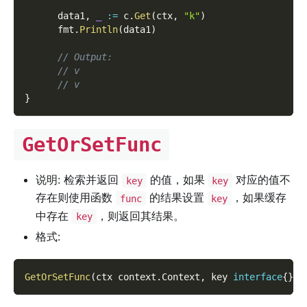
      data1
,
_
:=
 c
.
Get
(
ctx
,
"k"
)
      fmt
.
Println
(
data1
)
// Output:
// v
// v
}
GetOrSetFunc
说明: 检索并返回
的值，如果
对应的值不
key
key
存在则使用函数
的结果设置
，如果缓存
func
key
中存在
，则返回其结果。
key
格式:
GetOrSetFunc
(
ctx context
.
Context
,
 key 
interface
{
}
,
 