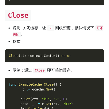
Close
说明: 关闭缓存，让
回收资源，默认情况下
GC
可不
。
关闭
格式:
Close
(
ctx context
.
Context
)
error
示例：通过
即可关闭缓存。
Close
func
ExampleCache_Close
(
)
{
       c 
:=
 gcache
.
New
(
)
      c
.
Set
(
ctx
,
"k1"
,
"v"
,
0
)
      data
,
_
:=
 c
.
Get
(
ctx
,
"k1"
)
      fmt
.
Println
(
data
)