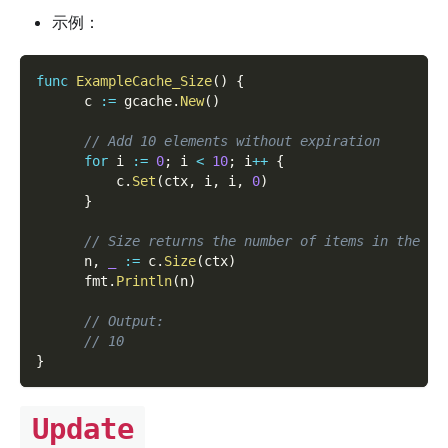
示例：
func
ExampleCache_Size
(
)
{
      c 
:=
 gcache
.
New
(
)
// Add 10 elements without expiration
for
 i 
:=
0
;
 i 
<
10
;
 i
++
{
          c
.
Set
(
ctx
,
 i
,
 i
,
0
)
}
// Size returns the number of items in the ca
      n
,
_
:=
 c
.
Size
(
ctx
)
      fmt
.
Println
(
n
)
// Output:
// 10
}
Update