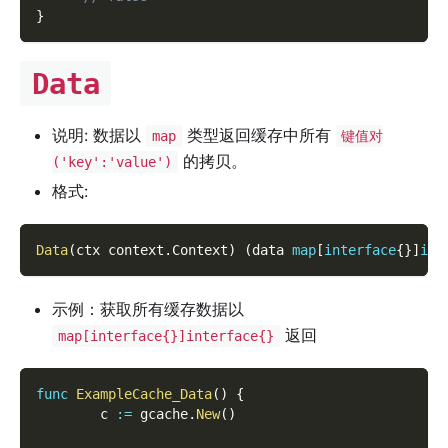
}
Data
说明: 数据以
类型返回缓存中所有
map
键值对
的拷贝。
('key':'value')
格式:
Data
(
ctx context
.
Context
)
(
data 
map
[
interface
{
}
]
int
示例：获取所有缓存数据以
返回
map[interface{}]interface{}
func
ExampleCache_Data
(
)
{
        c 
:=
 gcache
.
New
(
)