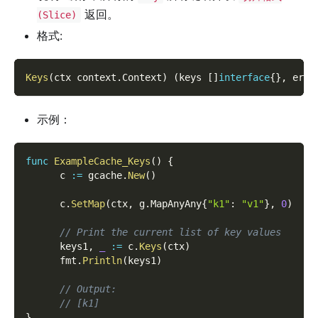
返回。
(Slice)
格式:
Keys
(
ctx context
.
Context
)
(
keys 
[
]
interface
{
}
,
 err 
示例：
func
ExampleCache_Keys
(
)
{
      c 
:=
 gcache
.
New
(
)
      c
.
SetMap
(
ctx
,
 g
.
MapAnyAny
{
"k1"
:
"v1"
}
,
0
)
// Print the current list of key values
      keys1
,
_
:=
 c
.
Keys
(
ctx
)
      fmt
.
Println
(
keys1
)
// Output:
// [k1]
}