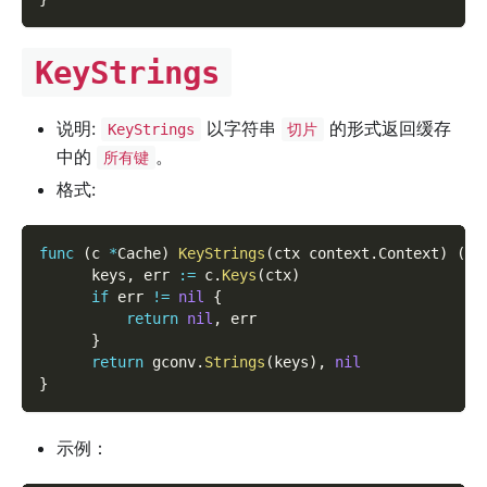
KeyStrings
说明:
以字符串
的形式返回缓存
KeyStrings
切片
中的
。
所有键
格式:
func
(
c 
*
Cache
)
KeyStrings
(
ctx context
.
Context
)
(
[
]
      keys
,
 err 
:=
 c
.
Keys
(
ctx
)
if
 err 
!=
nil
{
return
nil
,
 err
}
return
 gconv
.
Strings
(
keys
)
,
nil
}
示例：