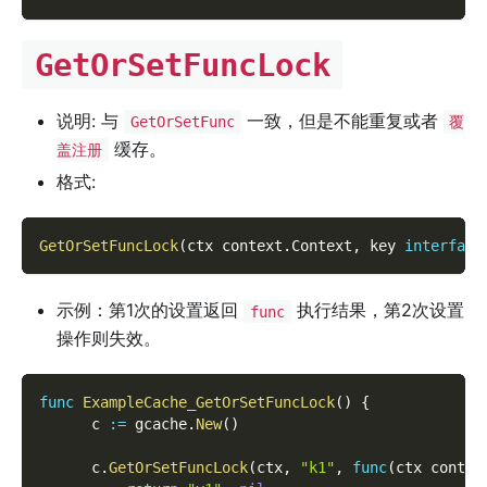
GetOrSetFuncLock
说明: 与
一致，但是不能重复或者
GetOrSetFunc
覆
缓存。
盖注册
格式:
GetOrSetFuncLock
(
ctx context
.
Context
,
 key 
interface
示例：第1次的设置返回
执行结果，第2次设置
func
操作则失效。
func
ExampleCache_GetOrSetFuncLock
(
)
{
      c 
:=
 gcache
.
New
(
)
      c
.
GetOrSetFuncLock
(
ctx
,
"k1"
,
func
(
ctx contex