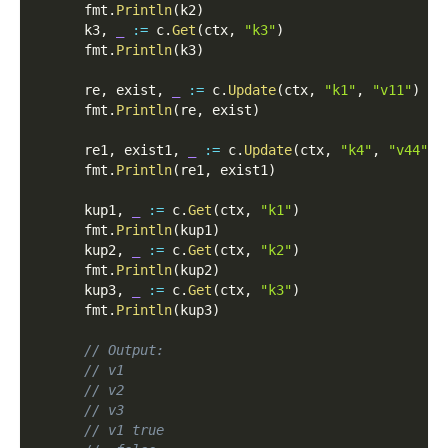
      fmt
.
Println
(
k2
)
      k3
,
_
:=
 c
.
Get
(
ctx
,
"k3"
)
      fmt
.
Println
(
k3
)
      re
,
 exist
,
_
:=
 c
.
Update
(
ctx
,
"k1"
,
"v11"
)
      fmt
.
Println
(
re
,
 exist
)
      re1
,
 exist1
,
_
:=
 c
.
Update
(
ctx
,
"k4"
,
"v44"
)
      fmt
.
Println
(
re1
,
 exist1
)
      kup1
,
_
:=
 c
.
Get
(
ctx
,
"k1"
)
      fmt
.
Println
(
kup1
)
      kup2
,
_
:=
 c
.
Get
(
ctx
,
"k2"
)
      fmt
.
Println
(
kup2
)
      kup3
,
_
:=
 c
.
Get
(
ctx
,
"k3"
)
      fmt
.
Println
(
kup3
)
// Output:
// v1
// v2
// v3
// v1 true