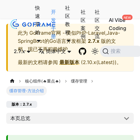
快
社
开
社
社
速
区
发
区
区
AI Vibe
开
教
手
案
交
Coding
始
程
此为
GoFrame官网 - 类似PHP-Laravel,Java-
册
例
流
SpringBoot的Go语言开发框架
2.7.x
版的文
档，现已不再积极维护。
2.7.x
简体中文
搜索
最新的文档请参阅
最新版本
(
2.10.x(Latest)
)。
核心组件(🔥重点🔥)
缓存管理
缓存管理-方法介绍
版本：2.7.x
本页总览