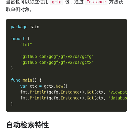
当然也可以独立使用
包，通过
方法获
gcfg
Instance
取单例对象。
package
 main
import
(
"fmt"
"github.com/gogf/gf/v2/os/gcfg"
"github.com/gogf/gf/v2/os/gctx"
)
func
main
(
)
{
var
 ctx 
=
 gctx
.
New
(
)
    fmt
.
Println
(
gcfg
.
Instance
(
)
.
Get
(
ctx
,
"viewpath"
    fmt
.
Println
(
gcfg
.
Instance
(
)
.
Get
(
ctx
,
"database.
}
自动检索特性