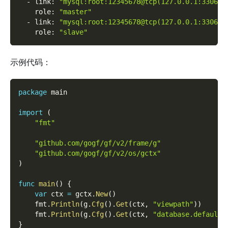
-
link
:
"mysql:root:12345678@tcp(127.0.0.1:3306)/
role
:
"master"
-
link
:
"mysql:root:12345678@tcp(127.0.0.1:3306)/
role
:
"slave"
示例代码：
package
 main
import
(
"fmt"
"github.com/gogf/gf/v2/frame/g"
"github.com/gogf/gf/v2/os/gctx"
)
func
main
(
)
{
var
 ctx 
=
 gctx
.
New
(
)
    fmt
.
Println
(
g
.
Cfg
(
)
.
Get
(
ctx
,
"viewpath"
)
)
    fmt
.
Println
(
g
.
Cfg
(
)
.
Get
(
ctx
,
"database.default.
}