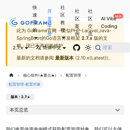
快
社
开
社
社
速
区
发
区
区
AI Vibe
开
教
手
案
交
Coding
始
程
此为
GoFrame官网 - 类似PHP-Laravel,Java-
册
例
流
SpringBoot的Go语言开发框架
2.7.x
版的文
档，现已不再积极维护。
2.7.x
简体中文
搜索
最新的文档请参阅
最新版本
(
2.10.x(Latest)
)。
核心组件(🔥重点🔥)
配置管理
配置管理-配置对象
版本：2.7.x
本页总览
我们推荐使用单例模式获取配置管理对象。我们可以方便