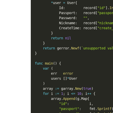
*
user 
=
 User
{
            Id
:
         record
[
"id"
]
.
I
            Passport
:
   record
[
"passpo
            Password
:
""
,
            Nickname
:
   record
[
"nickna
            CreateTime
:
 record
[
"create
}
return
nil
}
return
 gerror
.
Newf
(
`unsupported va
}
func
main
(
)
{
var
(
        err   
error
        users 
[
]
*
User
)
    array 
:=
 garray
.
New
(
true
)
for
 i 
:=
1
;
 i 
<=
10
;
 i
++
{
        array
.
Append
(
g
.
Map
{
"id"
:
          i
,
"passport"
:
    fmt
.
Sprintf