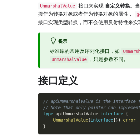
接口来实现
自定义转换
。
UnmarshalValue
接作为转换对象或者作为转换对象的属性，
g
接口实现类型转换，而不会使用反射特性来实
提示
标准库的常用反序列化接口，如
Unmars
，只是参数不同。
UnmarshalValue
接口定义
// apiUnmarshalValue is the interface 
// Note that only pointer can implemen
type
 apiUnmarshalValue 
interface
{
UnmarshalValue
(
interface
{
}
)
error
}