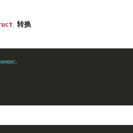
转换
ruct
CREMENT
,