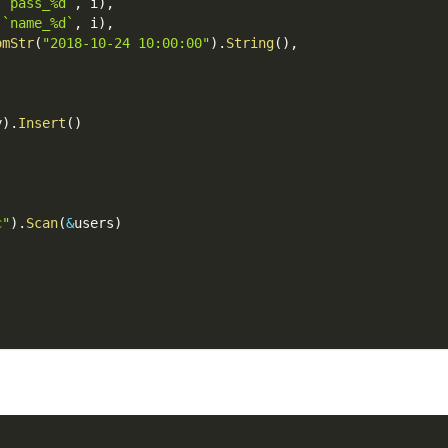
(
`pass_%d`
,
 i
)
,
(
`name_%d`
,
 i
)
,
omStr
(
"2018-10-24 10:00:00"
)
.
String
(
)
,
y
)
.
Insert
(
)
c"
)
.
Scan
(
&
users
)