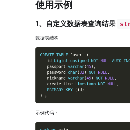
使用示例
1、自定义数据表查询结果
st
数据表结构：
CREATE
TABLE
`
user
`
(
   id 
bigint
unsigned
NOT
NULL
AUTO_IN
   passport 
varchar
(
45
)
,
   password 
char
(
32
)
NOT
NULL
,
   nickname 
varchar
(
45
)
NOT
NULL
,
   create_time 
timestamp
NOT
NULL
,
PRIMARY
KEY
(
id
)
)
;
示例代码：
package
 main