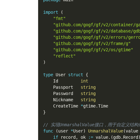
import
(
"fmt"
"github.com/gogf/gf/v2/container/g
"github.com/gogf/gf/v2/database/gd
"github.com/gogf/gf/v2/errors/gerr
"github.com/gogf/gf/v2/frame/g"
"github.com/gogf/gf/v2/os/gtime"
"reflect"
)
type
 User 
struct
{
    Id         
int
    Passport   
string
    Password   
string
    Nickname   
string
    CreateTime 
*
gtime
.
Time
}
// 实现UnmarshalValue接口，用于自定义结
func
(
user 
*
User
)
UnmarshalValue
(
value
if
 record
,
 ok 
:=
 value
.
(
gdb
.
Record