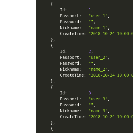
{
        Id
:
1
,
        Passport
:
"user_1"
,
        Password
:
""
,
        Nickname
:
"name_1"
,
        CreateTime
:
"2018-10-24 10:00:
}
,
{
        Id
:
2
,
        Passport
:
"user_2"
,
        Password
:
""
,
        Nickname
:
"name_2"
,
        CreateTime
:
"2018-10-24 10:00:
}
,
{
        Id
:
3
,
        Passport
:
"user_3"
,
        Password
:
""
,
        Nickname
:
"name_3"
,
        CreateTime
:
"2018-10-24 10:00:
}
,
{