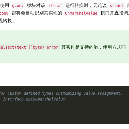
当使用
模块对该
进行转换时，无论该
gconv
struct
struct
都将会自动识别其实现的
接口并直接调
conv
UnmarshalValue
现转换。
其实也是支持的哟，使用方式同
halText(text []byte) error
for custom defined types customizing value assignment.
t interface apiUnmarshalValue.