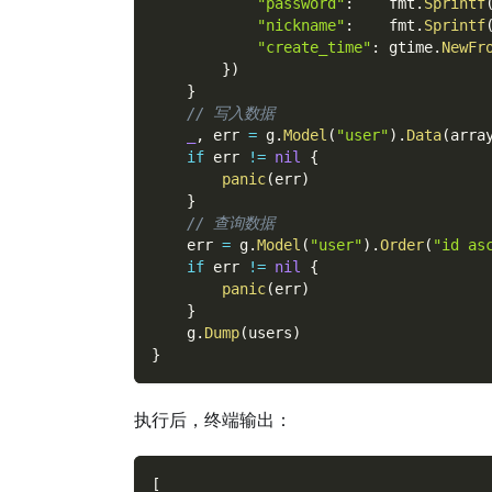
"password"
:
    fmt
.
Sprintf
"nickname"
:
    fmt
.
Sprintf
"create_time"
:
 gtime
.
NewFr
}
)
}
// 写入数据
_
,
 err 
=
 g
.
Model
(
"user"
)
.
Data
(
arra
if
 err 
!=
nil
{
panic
(
err
)
}
// 查询数据
    err 
=
 g
.
Model
(
"user"
)
.
Order
(
"id as
if
 err 
!=
nil
{
panic
(
err
)
}
    g
.
Dump
(
users
)
}
执行后，终端输出：
[