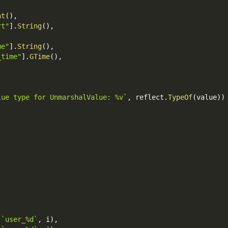
nt
(
)
,
rt"
]
.
String
(
)
,
me"
]
.
String
(
)
,
_time"
]
.
GTime
(
)
,
lue type for UnmarshalValue: %v`
,
 reflect
.
TypeOf
(
value
)
)
(
`user_%d`
,
 i
)
,