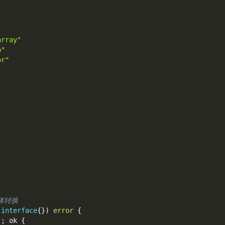
array"
b"
or"
构体转换
 
interface
{
}
)
error
{
)
;
 ok 
{