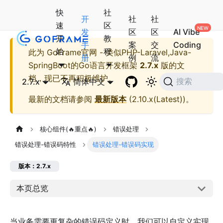
快
社
开
社
社
速
区
发
区
区
AI Vibe
开
教
手
案
交
Coding
始
程
此为
GoFrame官网 - 类似PHP-Laravel,Java-
册
例
流
SpringBoot的Go语言开发框架
2.7.x
版的文
档，现已不再积极维护。
2.7.x
简体中文
搜索
最新的文档请参阅
最新版本
(
2.10.x(Latest)
)。
核心组件(🔥重点🔥)
错误处理
错误处理-错误码特性
错误处理-错误码实现
版本：2.7.x
本页总览
当业务需要更复杂的错误码定义时，我们可以自定义实现