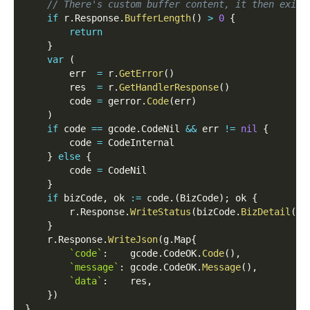
// There's custom buffer content, it then exits
if
 r
.
Response
.
BufferLength
(
)
>
0
{
return
}
var
(
        err  
=
 r
.
GetError
(
)
        res  
=
 r
.
GetHandlerResponse
(
)
        code 
=
 gerror
.
Code
(
err
)
)
if
 code 
==
 gcode
.
CodeNil 
&&
 err 
!=
nil
{
        code 
=
 CodeInternal
}
else
{
        code 
=
 CodeNil
}
if
 bizCode
,
 ok 
:=
 code
.
(
BizCode
)
;
 ok 
{
        r
.
Response
.
WriteStatus
(
bizCode
.
BizDetail
(
)
.
}
    r
.
Response
.
WriteJson
(
g
.
Map
{
`code`
:
    gcode
.
CodeOK
.
Code
(
)
,
`message`
:
 gcode
.
CodeOK
.
Message
(
)
,
`data`
:
    res
,
}
)
}