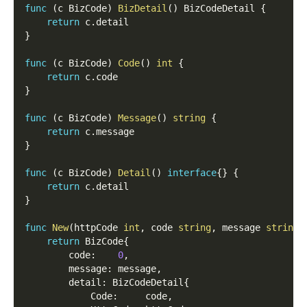
func
(
c BizCode
)
BizDetail
(
)
 BizCodeDetail 
{
return
 c
.
detail
}
func
(
c BizCode
)
Code
(
)
int
{
return
 c
.
code
}
func
(
c BizCode
)
Message
(
)
string
{
return
 c
.
message
}
func
(
c BizCode
)
Detail
(
)
interface
{
}
{
return
 c
.
detail
}
func
New
(
httpCode 
int
,
 code 
string
,
 message 
string
)
return
 BizCode
{
        code
:
0
,
        message
:
 message
,
        detail
:
 BizCodeDetail
{
            Code
:
     code
,