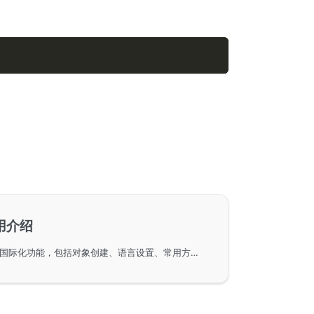
使用介绍
在GoFrame框架中使用i18n国际化功能，包括对象创建、语言设置、常用方法以及与视图引擎的集成。详细描述了通过单例和独立对象管理语言转译的方式，使用SetLanguage和WithLanguage方法进行语言设定，并通过T和Tf方法实现关键字和模板内容的转译。文章还展示了通过上下文设置和视图引擎进行国际化操作的示例。