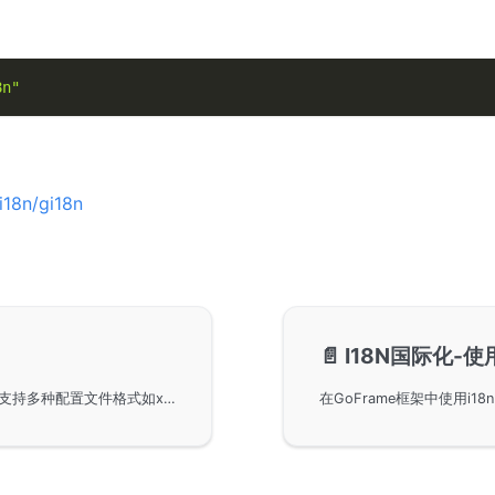
8n"
i18n/gi18n
📄️
I18N国际化-
I18N国际化组件是GoFrame框架的核心组件之一，支持多种配置文件格式如xml、ini、yaml、toml等，并兼容多种目录结构和文件格式，开发者可通过配置实现多语言支持。系统自动识别语言文件，支持自定义路径设置，推荐使用标准国际化语言码进行文件命名，确保程序多语言兼容性。