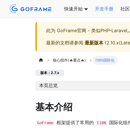
快速开始
开发手册
社区
此为
GoFrame官网 - 类似PHP-Larave
最新的文档请参阅
最新版本
(
2.10.x(Late
核心组件(🔥重点🔥)
I18N国际化
版本：2.7.x
本页总览
基本介绍
框架提供了常用的
国际化组
GoFrame
I18N