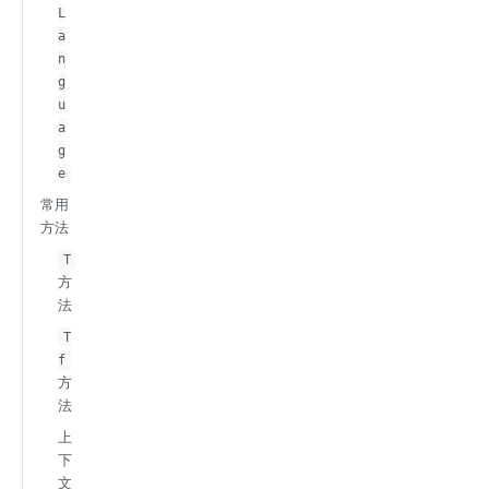
L
a
n
g
u
a
g
e
常用
方法
T
方
法
T
f
方
法
上
下
文