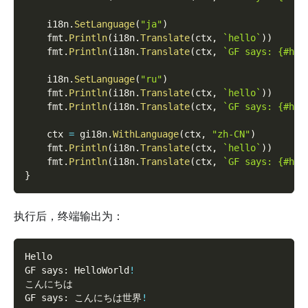
    i18n
.
SetLanguage
(
"ja"
)
    fmt
.
Println
(
i18n
.
Translate
(
ctx
,
`hello`
)
)
    fmt
.
Println
(
i18n
.
Translate
(
ctx
,
`GF says: {#hel
    i18n
.
SetLanguage
(
"ru"
)
    fmt
.
Println
(
i18n
.
Translate
(
ctx
,
`hello`
)
)
    fmt
.
Println
(
i18n
.
Translate
(
ctx
,
`GF says: {#hel
    ctx 
=
 gi18n
.
WithLanguage
(
ctx
,
"zh-CN"
)
    fmt
.
Println
(
i18n
.
Translate
(
ctx
,
`hello`
)
)
    fmt
.
Println
(
i18n
.
Translate
(
ctx
,
`GF says: {#hel
}
执行后，终端输出为：
Hello
GF says: HelloWorld
!
こんにちは
GF says: こんにちは世界
!