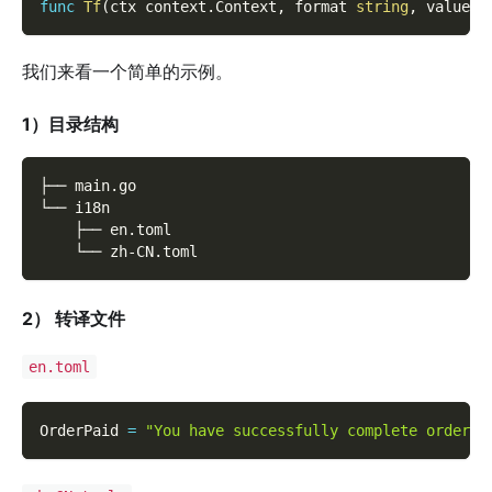
func
Tf
(
ctx context
.
Context
,
 format 
string
,
 values 
我们来看一个简单的示例。
1）目录结构
├── main.go
└── i18n
    ├── en.toml
    └── zh-CN.toml
2）
转译文件
en.toml
OrderPaid 
=
"You have successfully complete order #