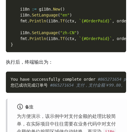
    i18n 
:=
 gi18n
.
New
(
)
    i18n
.
SetLanguage
(
"en"
)
    fmt
.
Println
(
i18n
.
Tf
(
ctx
,
`{#OrderPaid}`
,
 orderI
    i18n
.
SetLanguage
(
"zh-CN"
)
    fmt
.
Println
(
i18n
.
Tf
(
ctx
,
`{#OrderPaid}`
,
 orderI
}
执行后，终端输出为：
You have successfully complete order 
#865271654 pay
您已成功完成订单号 
#865271654 支付，支付金额￥99.80。
备注
为方便演示，该示例中对支付金额的处理比较简
单，在实际项目中往往需要在业务代码中对支付
金额的单位按照区域做自动转换，再渲染
i18n