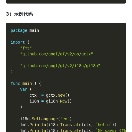
3）示例代码
package
 main
import
(
"fmt"
"github.com/gogf/gf/v2/os/gctx"
"github.com/gogf/gf/v2/i18n/gi18n"
)
func
main
(
)
{
var
(
        ctx  
=
 gctx
.
New
(
)
        i18n 
=
 gi18n
.
New
(
)
)
    i18n
.
SetLanguage
(
"en"
)
    fmt
.
Println
(
i18n
.
Translate
(
ctx
,
`hello`
)
)
    fmt
.
Println
(
i18n
.
Translate
(
ctx
,
`GF says: {#hel