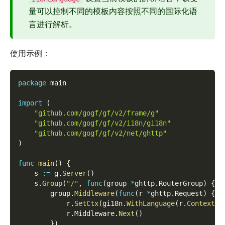
量可以控制不同的模板内容按照不同的国际化语
言进行解析。
使用示例：
package
 main
import
(
"github.com/gogf/gf/v2/frame/g"
"github.com/gogf/gf/v2/i18n/gi18n"
"github.com/gogf/gf/v2/net/ghttp"
)
func
main
(
)
{
    s 
:=
 g
.
Server
(
)
    s
.
Group
(
"/"
,
func
(
group 
*
ghttp
.
RouterGroup
)
{
        group
.
Middleware
(
func
(
r 
*
ghttp
.
Request
)
{
            r
.
SetCtx
(
gi18n
.
WithLanguage
(
r
.
Context
(
)
            r
.
Middleware
.
Next
(
)
}
)