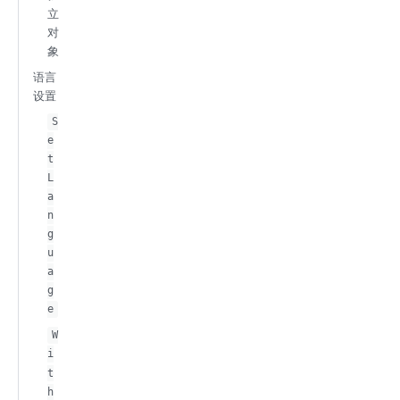
立
对
象
语言
设置
S
e
t
L
a
n
g
u
a
g
e
W
i
t
h