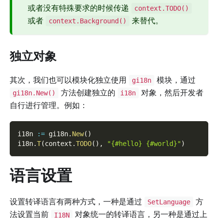
或者没有特殊要求的时候传递
context.TODO()
或者
来替代。
context.Background()
独立对象
其次，我们也可以模块化独立使用
模块，通过
gi18n
方法创建独立的
对象，然后开发者
gi18n.New()
i18n
自行进行管理。例如：
i18n 
:=
 gi18n
.
New
(
)
i18n
.
T
(
context
.
TODO
(
)
,
"{#hello} {#world}"
)
语言设置
设置转译语言有两种方式，一种是通过
方
SetLanguage
法设置当前
对象统一的转译语言，另一种是通过上
I18N