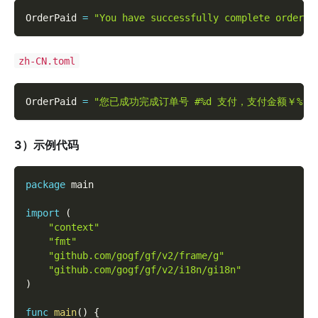
OrderPaid 
=
"You have successfully complete order #
zh-CN.toml
OrderPaid 
=
"您已成功完成订单号 #%d 支付，支付金额￥%.2
3）示例代码
package
 main
import
(
"context"
"fmt"
"github.com/gogf/gf/v2/frame/g"
"github.com/gogf/gf/v2/i18n/gi18n"
)
func
main
(
)
{