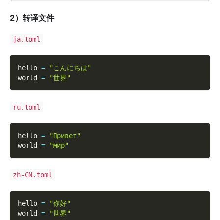
2）转译文件
ja.toml
hello 
=
"こんにちは"
world 
=
"世界"
ru.toml
hello 
=
"Привет"
world 
=
"мир"
zh-CN.toml
hello 
=
"你好"
world 
=
"世界"