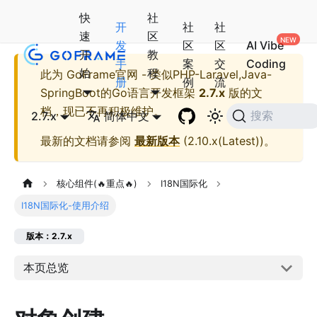
快
社
开
社
社
速
区
发
区
区
AI Vibe
开
教
手
案
交
Coding
始
程
此为
GoFrame官网 - 类似PHP-Laravel,Java-
册
例
流
SpringBoot的Go语言开发框架
2.7.x
版的文
档，现已不再积极维护。
2.7.x
简体中文
搜索
最新的文档请参阅
最新版本
(
2.10.x(Latest)
)。
核心组件(🔥重点🔥)
I18N国际化
I18N国际化-使用介绍
版本：2.7.x
本页总览