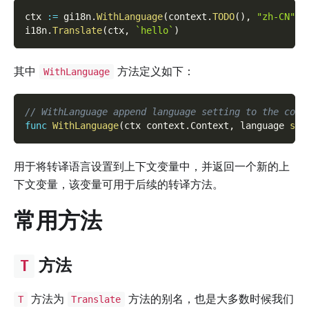
ctx 
:=
 gi18n
.
WithLanguage
(
context
.
TODO
(
)
,
"zh-CN"
)
i18n
.
Translate
(
ctx
,
`hello`
)
其中
方法定义如下：
WithLanguage
// WithLanguage append language setting to the cont
func
WithLanguage
(
ctx context
.
Context
,
 language 
str
用于将转译语言设置到上下文变量中，并返回一个新的上
下文变量，该变量可用于后续的转译方法。
常用方法
方法
T
方法为
方法的别名，也是大多数时候我们
T
Translate