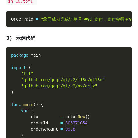
zh-CN.toml
OrderPaid 
=
"您已成功完成订单号 #%d 支付，支付金额￥%.2
3）
示例代码
package
 main
import
(
"fmt"
"github.com/gogf/gf/v2/i18n/gi18n"
"github.com/gogf/gf/v2/os/gctx"
)
func
main
(
)
{
var
(
        ctx         
=
 gctx
.
New
(
)
        orderId     
=
865271654
        orderAmount 
=
99.8
)