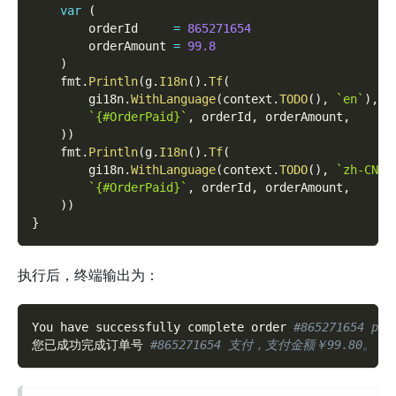
var
(
        orderId     
=
865271654
        orderAmount 
=
99.8
)
    fmt
.
Println
(
g
.
I18n
(
)
.
Tf
(
        gi18n
.
WithLanguage
(
context
.
TODO
(
)
,
`en`
)
,
`{#OrderPaid}`
,
 orderId
,
 orderAmount
,
)
)
    fmt
.
Println
(
g
.
I18n
(
)
.
Tf
(
        gi18n
.
WithLanguage
(
context
.
TODO
(
)
,
`zh-CN`
)
`{#OrderPaid}`
,
 orderId
,
 orderAmount
,
)
)
}
执行后，终端输出为：
You have successfully complete order 
#865271654 pay
您已成功完成订单号 
#865271654 支付，支付金额￥99.80。