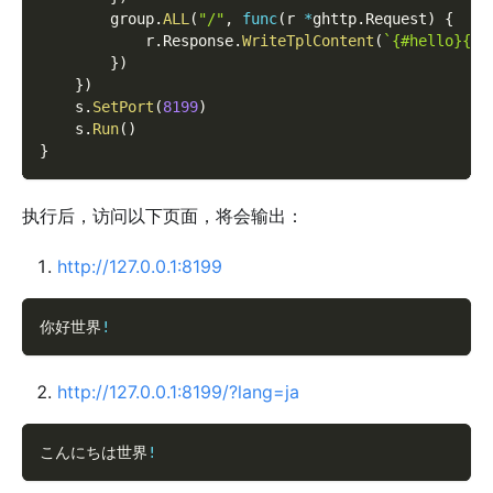
        group
.
ALL
(
"/"
,
func
(
r 
*
ghttp
.
Request
)
{
            r
.
Response
.
WriteTplContent
(
`{#hello}{#w
}
)
}
)
    s
.
SetPort
(
8199
)
    s
.
Run
(
)
}
执行后，访问以下页面，将会输出：
http://127.0.0.1:8199
你好世界
!
http://127.0.0.1:8199/?lang=ja
こんにちは世界
!