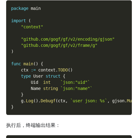
package
 main
import
(
"context"
"github.com/gogf/gf/v2/encoding/gjson"
"github.com/gogf/gf/v2/frame/g"
)
func
main
(
)
{
    ctx 
:=
 context
.
TODO
(
)
type
 User 
struct
{
        Uid  
int
`json:"uid"`
        Name 
string
`json:"name"`
}
    g
.
Log
(
)
.
Debugf
(
ctx
,
`user json: %s`
,
 gjson
.
Must
}
执行后，终端输出结果：