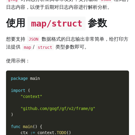
日志内容，以便于后期对日志内容进行解析分析。
使用
参数
map/struct
想要支持
数据格式的日志输出非常简单，给打印方
JSON
法提供
/
类型参数即可。
map
struct
使用示例：
package
 main
import
(
"context"
"github.com/gogf/gf/v2/frame/g"
)
func
main
(
)
{
    ctx 
:=
 context
.
TODO
(
)