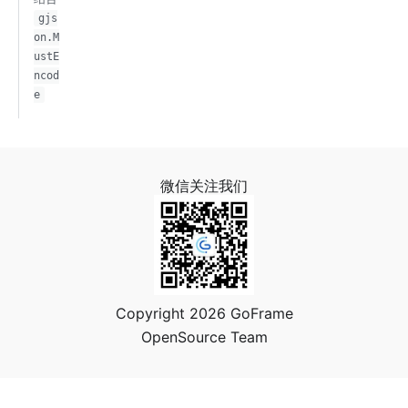
gjs
on.M
ustE
ncod
e
微信关注我们
Copyright 2026 GoFrame
OpenSource Team