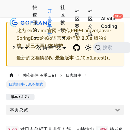
快
社
开
社
社
速
区
发
区
区
AI Vibe
开
教
手
案
交
Coding
始
程
此为
GoFrame官网 - 类似PHP-Laravel,Java-
册
例
流
SpringBoot的Go语言开发框架
2.7.x
版的文
档，现已不再积极维护。
2.7.x
简体中文
搜索
最新的文档请参阅
最新版本
(
2.10.x(Latest)
)。
核心组件(🔥重点🔥)
日志组件
日志组件-JSON格式
版本：2.7.x
本页总览
对日志分析工具非常友好，支持输出
格式的
glog
JSON