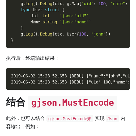
    g
.
Log
(
)
.
Debug
(
ctx
,
 g
.
Map
{
"uid"
:
100
,
"name"
:
"j
type
 User 
struct
{
        Uid  
int
`json:"uid"`
        Name 
string
`json:"name"`
}
    g
.
Log
(
)
.
Debug
(
ctx
,
 User
{
100
,
"john"
}
)
}
执行后，终端输出结果：
2019-06-02 15:28:52.653 [DEBU] {"name":"john","uid"
2019-06-02 15:28:52.653 [DEBU] {"uid":100,"name":"j
结合
gjson.MustEncode
此外，也可以结合
实现
内
gjson.MustEncode来
Json
容输出，例如：