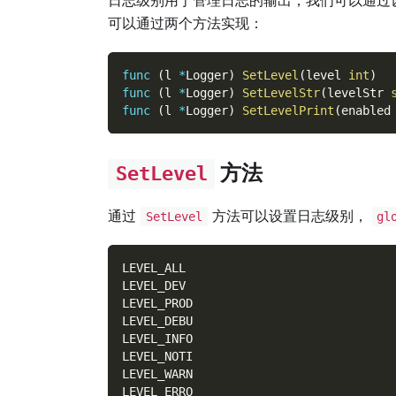
可以通过两个方法实现：
func
(
l 
*
Logger
)
SetLevel
(
level 
int
)
func
(
l 
*
Logger
)
SetLevelStr
(
levelStr 
func
(
l 
*
Logger
)
SetLevelPrint
(
enabled
方法
SetLevel
通过
方法可以设置日志级别，
SetLevel
gl
LEVEL_ALL
LEVEL_DEV
LEVEL_PROD
LEVEL_DEBU
LEVEL_INFO
LEVEL_NOTI
LEVEL_WARN
LEVEL_ERRO