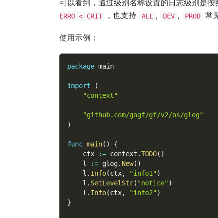
可以看到，通过级别名称设置的日志级别是按
，也支持
,
,
常
ERRO < CRIT
ALL
DEV
PROD
使用示例：
package
 main
import
(
"context"
"github.com/gogf/gf/v2/os/glog"
)
func
main
(
)
{
    ctx 
:=
 context
.
TODO
(
)
    l 
:=
 glog
.
New
(
)
    l
.
Info
(
ctx
,
"info1"
)
    l
.
SetLevelStr
(
"notice"
)
    l
.
Info
(
ctx
,
"info2"
)
}