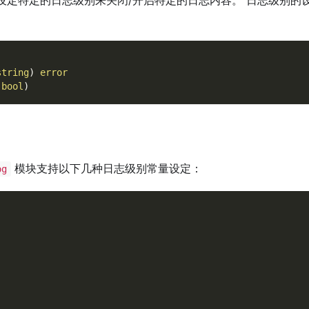
string
)
error
 
bool
)
模块支持以下几种日志级别常量设定：
og