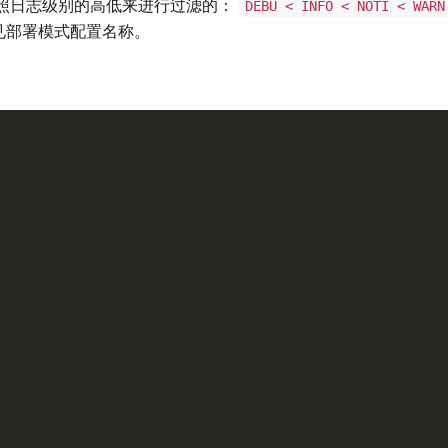
照日志级别的高低来进行过滤的：
DEBU < INFO < NOTI < WARN
见部署模式配置名称。