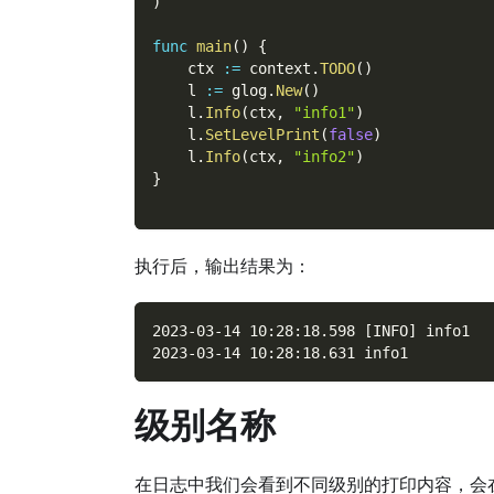
)
func
main
(
)
{
    ctx 
:=
 context
.
TODO
(
)
    l 
:=
 glog
.
New
(
)
    l
.
Info
(
ctx
,
"info1"
)
    l
.
SetLevelPrint
(
false
)
    l
.
Info
(
ctx
,
"info2"
)
}
执行后，输出结果为：
2023-03-14 10:28:18.598 [INFO] info1
2023-03-14 10:28:18.631 info1
级别名称
在日志中我们会看到不同级别的打印内容，会