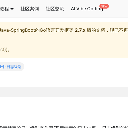
教程
社区案例
社区交流
AI Vibe Coding
l,Java-SpringBoot的Go语言开发框架
2.7.x
版的文档，现已不再
st)
)。
组件-日志级别
设定特定的日志级别来关闭/开启特定的日志内容。 日志级别的