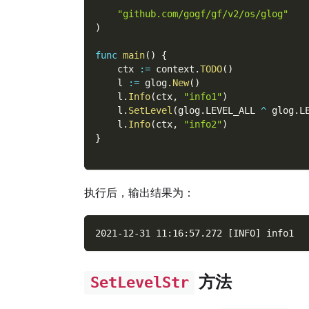
"github.com/gogf/gf/v2/os/glog"
)
func
main
(
)
{
    ctx 
:=
 context
.
TODO
(
)
    l 
:=
 glog
.
New
(
)
    l
.
Info
(
ctx
,
"info1"
)
    l
.
SetLevel
(
glog
.
LEVEL_ALL 
^
 glog
.
L
    l
.
Info
(
ctx
,
"info2"
)
}
执行后，输出结果为：
2021-12-31 11:16:57.272 [INFO] info1
方法
SetLevelStr