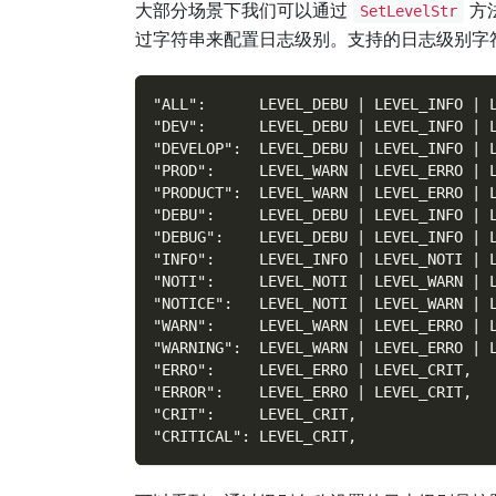
大部分场景下我们可以通过
方
SetLevelStr
过字符串来配置日志级别。支持的日志级别字
"ALL":      LEVEL_DEBU | LEVEL_INFO | 
"DEV":      LEVEL_DEBU | LEVEL_INFO | 
"DEVELOP":  LEVEL_DEBU | LEVEL_INFO | 
"PROD":     LEVEL_WARN | LEVEL_ERRO | 
"PRODUCT":  LEVEL_WARN | LEVEL_ERRO | 
"DEBU":     LEVEL_DEBU | LEVEL_INFO | 
"DEBUG":    LEVEL_DEBU | LEVEL_INFO | 
"INFO":     LEVEL_INFO | LEVEL_NOTI | 
"NOTI":     LEVEL_NOTI | LEVEL_WARN | 
"NOTICE":   LEVEL_NOTI | LEVEL_WARN | 
"WARN":     LEVEL_WARN | LEVEL_ERRO | 
"WARNING":  LEVEL_WARN | LEVEL_ERRO | 
"ERRO":     LEVEL_ERRO | LEVEL_CRIT,
"ERROR":    LEVEL_ERRO | LEVEL_CRIT,
"CRIT":     LEVEL_CRIT,
"CRITICAL": LEVEL_CRIT,