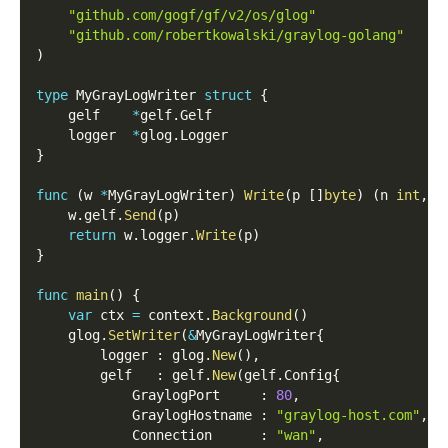
"github.com/gogf/gf/v2/os/glog"
"github.com/robertkowalski/graylog-golang"
)
type
 MyGrayLogWriter 
struct
{
    gelf    
*
gelf
.
Gelf
    logger  
*
glog
.
Logger
}
func
(
w 
*
MyGrayLogWriter
)
Write
(
p 
[
]
byte
)
(
n 
int
,
 e
    w
.
gelf
.
Send
(
p
)
return
 w
.
logger
.
Write
(
p
)
}
func
main
(
)
{
var
 ctx 
=
 context
.
Background
(
)
    glog
.
SetWriter
(
&
MyGrayLogWriter
{
        logger 
:
 glog
.
New
(
)
,
        gelf   
:
 gelf
.
New
(
gelf
.
Config
{
            GraylogPort     
:
80
,
            GraylogHostname 
:
"graylog-host.com"
,
            Connection      
:
"wan"
,