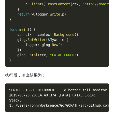
        g
.
Client
(
)
.
PostContent
(
ctx
,
"http://monitor
}
return
 w
.
logger
.
Write
(
p
)
}
func
main
(
)
{
var
 ctx 
=
 context
.
Background
(
)
    glog
.
SetWriter
(
&
MyWriter
{
        logger
:
 glog
.
New
(
)
,
}
)
    glog
.
Fatal
(
ctx
,
"FATAL ERROR"
)
}
执行后，输出结果为：
SERIOUS ISSUE OCCURRED!! I'd better tell monitor in
2019-05-23 20:14:49.374 [FATA] FATAL ERROR
Stack:
1. /Users/john/Workspace/Go/GOPATH/src/github.com/g