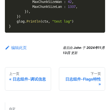
            MaxChunkSizeWan 
:
42
,
            MaxChunkSizeLan 
:
1337
,
}
)
,
}
)
    glog
.
Println
(
ctx
,
"test log"
)
}
编辑此页
最后
由
John
于
2024年11月
13日
更新
上一页
下一页
日志组件-调试信息
日志组件-Flags特性
自定