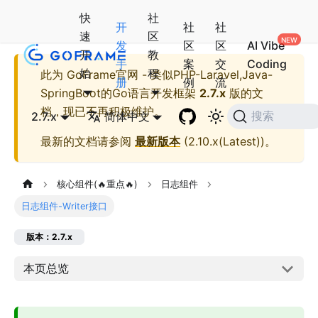
快
社
开
社
社
速
区
发
区
区
AI Vibe
开
教
手
案
交
Coding
始
程
此为
GoFrame官网 - 类似PHP-Laravel,Java-
册
例
流
SpringBoot的Go语言开发框架
2.7.x
版的文
档，现已不再积极维护。
2.7.x
简体中文
搜索
最新的文档请参阅
最新版本
(
2.10.x(Latest)
)。
核心组件(🔥重点🔥)
日志组件
日志组件-Writer接口
版本：2.7.x
本页总览