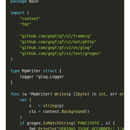
package
 main
import
(
"context"
"fmt"
"github.com/gogf/gf/v2/frame/g"
"github.com/gogf/gf/v2/net/ghttp"
"github.com/gogf/gf/v2/os/glog"
"github.com/gogf/gf/v2/text/gregex"
)
type
 MyWriter 
struct
{
    logger 
*
glog
.
Logger
}
func
(
w 
*
MyWriter
)
Write
(
p 
[
]
byte
)
(
n 
int
,
 err 
erro
var
(
        s   
=
string
(
p
)
        ctx 
=
 context
.
Background
(
)
)
if
 gregex
.
IsMatchString
(
`PANI|FATA`
,
 s
)
{
        fmt
.
Println
(
"SERIOUS ISSUE OCCURRED!! I'd b