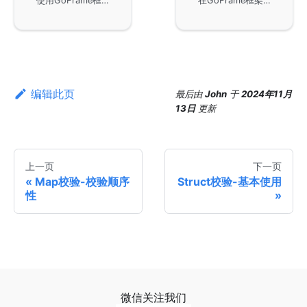
使用GoFrame框架进行Struct类型数据的校验，包括对校验tag规则的详细说明以及不同类型的数据校验方法，如基本校验、使用map自定义规则、以及结构体的递归校验示例。通过示例代码展示如何设置属性别名和自定义错误提示信息，实现对struct对象中不同属性的复杂校验逻辑。
在GoFrame框架中，为了避免结构体默认值带来的问题，引入了Assoc方法，可以严格按照给定参数进行结构体校验。此方法特别适用于需要处理客户端请求参数的场景，确保校验规则不受默认值影响。
编辑此页
最后
由
John
于
2024年11月
13日
更新
上一页
下一页
Map校验-校验顺序
Struct校验-基本使用
性
微信关注我们