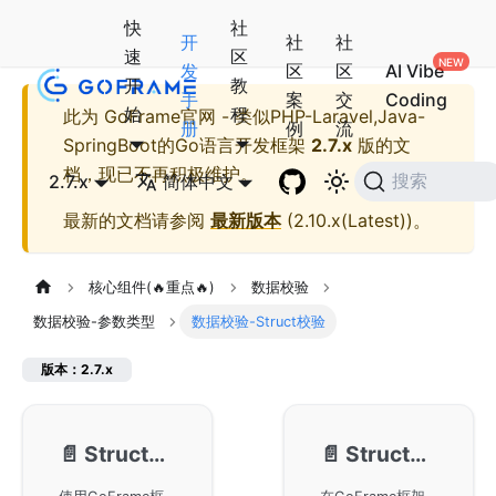
快
社
开
社
社
速
区
发
区
区
AI Vibe
开
教
手
案
交
Coding
始
程
此为
GoFrame官网 - 类似PHP-Laravel,Java-
册
例
流
SpringBoot的Go语言开发框架
2.7.x
版的文
档，现已不再积极维护。
2.7.x
简体中文
搜索
最新的文档请参阅
最新版本
(
2.10.x(Latest)
)。
核心组件(🔥重点🔥)
数据校验
数据校验-参数类型
数据校验-Struct校验
版本：2.7.x
📄️
Struct校验-基本使用
📄️
Struct校验-Assoc关联