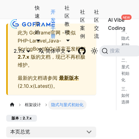
快
社
开
社
社
速
区
发
区
区
AI Vibe
开
教
手
案
交
Coding
始
程
此为
GoFrame官网 - 类似
一、
册
例
流
隐式
PHP-Laravel,Java-
初始
SpringBoot的Go语言开发框架
2.7.x
简体中文
搜索
化
2.7.x
版的文档，现已不再积极
二、
维护。
显式
初始
最新的文档请参阅
最新版本
化
(
2.10.x(Latest)
)。
三、
如何
选择
框架设计
隐式与显式初始化
版本：2.7.x
本页总览