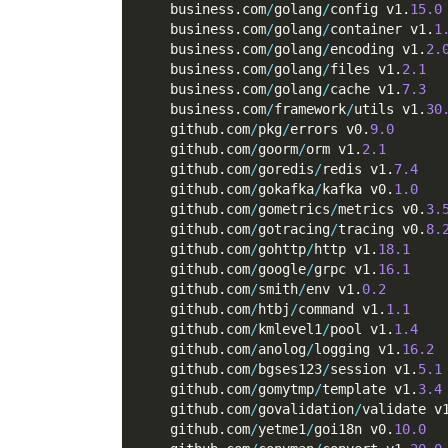
    business
.
com
/
golang
/
config v1
.
15.0
    business
.
com
/
golang
/
container v1
.
1
    business
.
com
/
golang
/
encoding v1
.
2.
    business
.
com
/
golang
/
files v1
.
2.1
    business
.
com
/
golang
/
cache v1
.
7.3
    business
.
com
/
framework
/
utils v1
.
30
    github
.
com
/
pkg
/
errors v0
.
9.0
    github
.
com
/
goorm
/
orm v1
.
2.1
    github
.
com
/
goredis
/
redis v1
.
7.4
    github
.
com
/
gokafka
/
kafka v0
.
1.0
    github
.
com
/
gometrics
/
metrics v0
.
3.
    github
.
com
/
gotracing
/
tracing v0
.
8.
    github
.
com
/
gohttp
/
http v1
.
18.1
    github
.
com
/
google
/
grpc v1
.
16.1
    github
.
com
/
smith
/
env v1
.
0.2
    github
.
com
/
htbj
/
command v1
.
1.1
    github
.
com
/
kmlevel1
/
pool v1
.
1.4
    github
.
com
/
anolog
/
logging v1
.
16.2
    github
.
com
/
bgses123
/
session v1
.
5.1
    github
.
com
/
gomytmp
/
template v1
.
3.4
    github
.
com
/
govalidation
/
validate v
    github
.
com
/
yetme1
/
goi18n v0
.
10.0