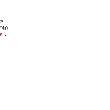
更
到的
，
P