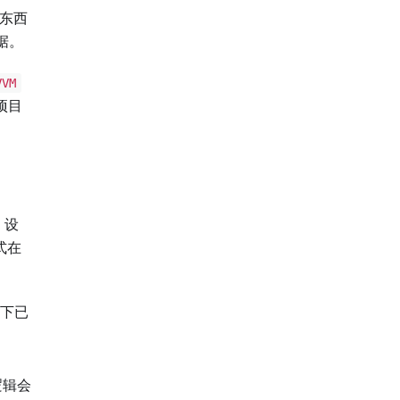
东西
据。
VVM
项目
设
式在
下已
逻辑会