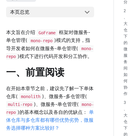
分
2
本页总览
、
大
仓
本文旨在介绍
框架对微服务-
GoFrame
下
单仓管理(
)模式的支持，指
mono-repo
的
导开发者如何在微服务-单仓管理(
mono-
微
)模式下进行代码开发和分工协作。
服
repo
务
间
一、前置阅读
如
何
协
在开始本章节之前，建议先了解一下单体
作
仓库(
)、微服务-多仓管理(
monolith
3
)、微服务-单仓管理(
multi-repo
mono-
、
)的基本概念以及各自的优缺点：
单
repo
大
体仓库与多仓库都有哪些优势劣势，微服
仓
务选择哪种方案比较好？
下
的