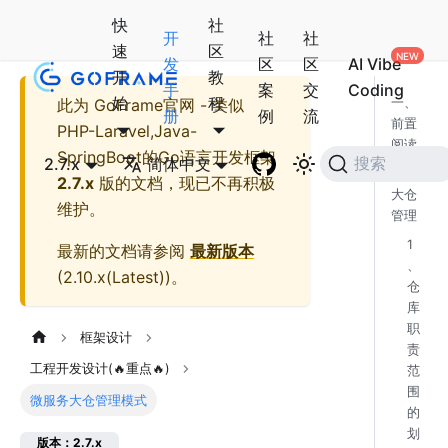
快
社
开
社
社
速
区
发
区
区
AI Vibe
开
教
手
案
交
Coding
始
程
此为
GoFrame官网 - 类似
一、
册
例
流
前置
PHP-Laravel,Java-
阅读
SpringBoot的Go语言开发框架
2.7.x
简体中文
搜索
二、
2.7.x
版的文档，现已不再积极
大仓
维护。
管理
1
最新的文档请参阅
最新版本
、
(
2.10.x(Latest)
)。
仓
库
职
框架设计
责
工程开发设计(🔥重点🔥)
范
围
微服务大仓管理模式
的
划
版本：2.7.x