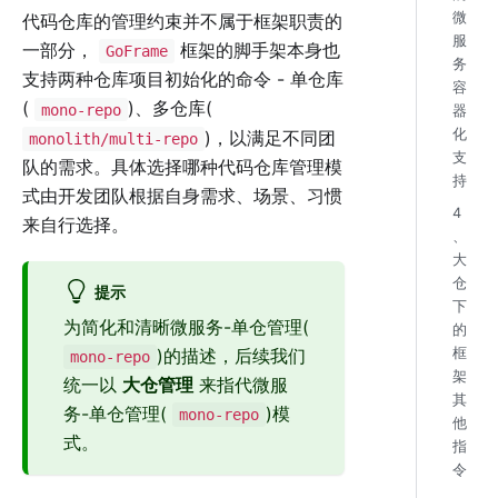
微
代码仓库的管理约束并不属于框架职责的
服
一部分，
框架的脚手架本身也
GoFrame
务
支持两种仓库项目初始化的命令 - 单仓库
容
(
)、多仓库(
mono-repo
器
化
)，以满足不同团
monolith/multi-repo
支
队的需求。具体选择哪种代码仓库管理模
持
式由开发团队根据自身需求、场景、习惯
4
来自行选择。
、
大
仓
提示
下
为简化和清晰微服务-单仓管理(
的
)的描述，后续我们
框
mono-repo
架
统一以
大仓管理
来指代微服
其
务-单仓管理(
)模
mono-repo
他
式。
指
令