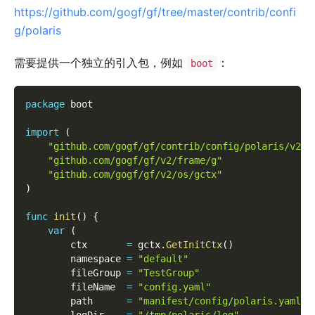
https://github.com/gogf/gf/tree/master/contrib/confi
g/polaris
需要提供一个独立的引入包，例如
：
boot
package
 boot
import
(
"github.com/gogf/gf/contrib/config/polaris/v2"
"github.com/gogf/gf/v2/frame/g"
"github.com/gogf/gf/v2/os/gctx"
)
func
init
(
)
{
var
(
        ctx       
=
 gctx
.
GetInitCtx
(
)
        namespace 
=
"default"
        fileGroup 
=
"TestGroup"
        fileName  
=
"config.yaml"
        path      
=
"manifest/config/polaris.yaml"
        logDir    
=
"/tmp/polaris/log"