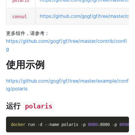
polaris
https://github.com/gogf/gf/tree/master/con
consul
更多组件，请参考：
https://github.com/gogf/gf/tree/master/contrib/confi
g
使用示例
https://github.com/gogf/gf/tree/master/example/conf
ig/polaris
运行
polaris
docker
 run 
-d
--name
 polaris 
-p
8080
:8080 
-p
8090
:8