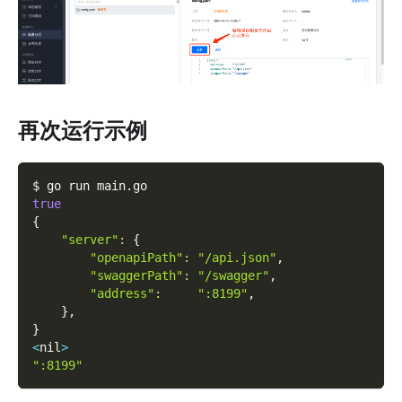
再次运行示例
$ go run main.go
true
{
"server"
:
{
"openapiPath"
:
"/api.json"
,
"swaggerPath"
:
"/swagger"
,
"address"
:
":8199"
,
}
,
}
<
nil
>
":8199"