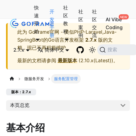
快
社
开
社
社
速
区
发
区
区
AI Vibe
开
教
手
案
交
Coding
始
程
此为
GoFrame官网 - 类似PHP-Laravel,Java-
册
例
流
SpringBoot的Go语言开发框架
2.7.x
版的文
档，现已不再积极维护。
2.7.x
简体中文
搜索
最新的文档请参阅
最新版本
(
2.10.x(Latest)
)。
微服务开发
服务配置管理
版本：2.7.x
本页总览
基本介绍