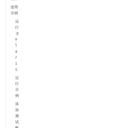
使用
示例
运
行
p
o
l
a
r
i
s
运
行
示
例
添
加
测
试
数