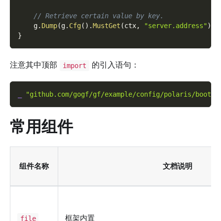
// Retrieve certain value by key.
    g
.
Dump
(
g
.
Cfg
(
)
.
MustGet
(
ctx
,
"server.address"
)
)
}
注意其中顶部
的引入语句：
import
_
"github.com/gogf/gf/example/config/polaris/boot"
常用组件
组件名称
文档说明
框架内置
file