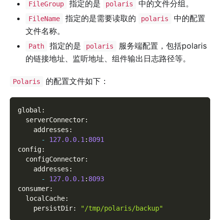
指定的是
中的文件分组。
FileGroup
polaris
指定的是需要读取的
中的配置
FileName
polaris
文件名称。
指定的是
服务端配置，包括polaris
Path
polaris
的链接地址、监听地址、组件输出日志路径等。
的配置文件如下：
Polaris
global
:
  serverConnector
:
    addresses
:
-
127.0
.0
.1
:
8091
config
:
  configConnector
:
    addresses
:
-
127.0
.0
.1
:
8093
consumer
:
  localCache
:
    persistDir
:
"/tmp/polaris/backup"