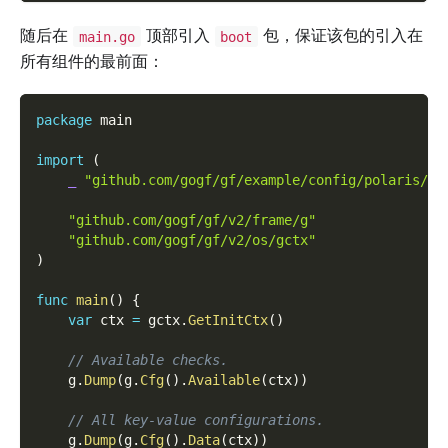
随后在
顶部引入
包，保证该包的引入在
main.go
boot
所有组件的最前面：
package
 main
import
(
_
"github.com/gogf/gf/example/config/polaris/bo
"github.com/gogf/gf/v2/frame/g"
"github.com/gogf/gf/v2/os/gctx"
)
func
main
(
)
{
var
 ctx 
=
 gctx
.
GetInitCtx
(
)
// Available checks.
    g
.
Dump
(
g
.
Cfg
(
)
.
Available
(
ctx
)
)
// All key-value configurations.
    g
.
Dump
(
g
.
Cfg
(
)
.
Data
(
ctx
)
)