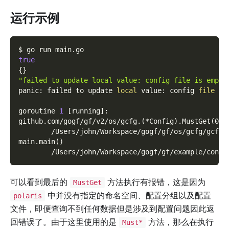
运行示例
$ go run main.go
true
{
}
"failed to update local value: config file is empty
panic: failed to update 
local
 value: config 
file
 is
goroutine 
1
[
running
]
:
github.com/gogf/gf/v2/os/gcfg.
(
*Config
)
.MustGet
(
0x0
        /Users/john/Workspace/gogf/gf/os/gcfg/gcfg.
main.main
(
)
        /Users/john/Workspace/gogf/gf/example/confi
可以看到最后的
方法执行有报错，这是因为
MustGet
中并没有指定的命名空间、配置分组以及配置
polaris
文件，即便查询不到任何数据但是涉及到配置问题因此返
回错误了。由于这里使用的是
方法，那么在执行
Must*