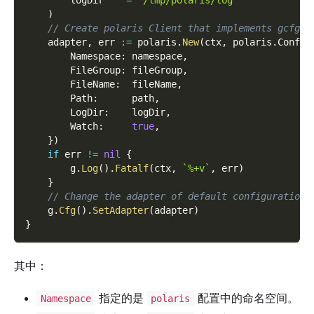
)
// Create polaris Client that implements gcfg.A
    adapter
,
 err 
:=
 polaris
.
New
(
ctx
,
 polaris
.
Config
        Namespace
:
 namespace
,
        FileGroup
:
 fileGroup
,
        FileName
:
  fileName
,
        Path
:
      path
,
        LogDir
:
    logDir
,
        Watch
:
true
,
}
)
if
 err 
!=
nil
{
        g
.
Log
(
)
.
Fatalf
(
ctx
,
`%+v`
,
 err
)
}
// Change the adapter of default configuration 
    g
.
Cfg
(
)
.
SetAdapter
(
adapter
)
}
其中：
指定的是
配置中的命名空间。
Namespace
polaris