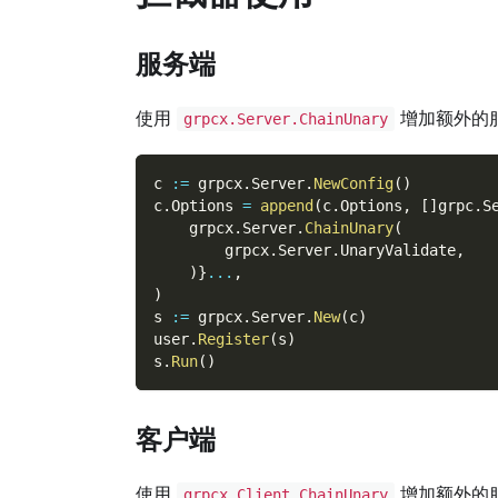
服务端
使用
增加额外的
grpcx.Server.ChainUnary
c 
:=
 grpcx
.
Server
.
NewConfig
(
)
c
.
Options 
=
append
(
c
.
Options
,
[
]
grpc
.
S
    grpcx
.
Server
.
ChainUnary
(
        grpcx
.
Server
.
UnaryValidate
,
)
}
...
,
)
s 
:=
 grpcx
.
Server
.
New
(
c
)
user
.
Register
(
s
)
s
.
Run
(
)
客户端
使用
增加额外的
grpcx.Client.ChainUnary