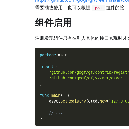
需要插拔使用，也可以根据
组件的接口
gsvc
组件启用
注册发现组件只有在引入具体的接口实现时才
package
 main
import
(
"github.com/gogf/gf/contrib/regist
"github.com/gogf/gf/v2/net/gsvc"
)
func
main
(
)
{
    gsvc
.
SetRegistry
(
etcd
.
New
(
`127.0.0
// ...
}