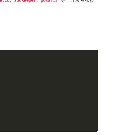
etcd, zookeeper, polaris