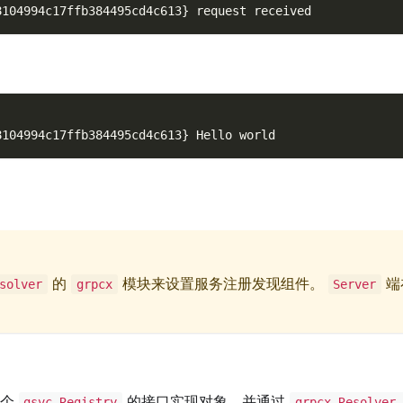
8104994c17ffb384495cd4c613
}
 request received
8104994c17ffb384495cd4c613
}
 Hello world
的
模块来设置服务注册发现组件。
端
solver
grpcx
Server
一个
的接口实现对象，并通过
gsvc.Registry
grpcx.Resolver.