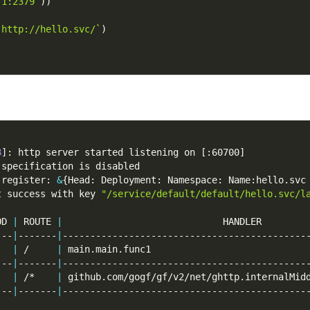
.1:2379`
)
)
`http://hello.svc/`
)
8
]
: http server started listening on 
[
:60700
]
 specification is disabled
 register: 
&
{
Head: Deployment: Namespace: Name:hello.svc
t success with key 
"/service/default/default/hello.svc/l
OD 
|
 ROUTE 
|
                             HANDLER        
---
|
-------
|
--------------------------------------------
   
|
 /     
|
 main.main.func1                            
---
|
-------
|
--------------------------------------------
   
|
 /*    
|
 github.com/gogf/gf/v2/net/ghttp.internalMid
---
|
-------
|
--------------------------------------------