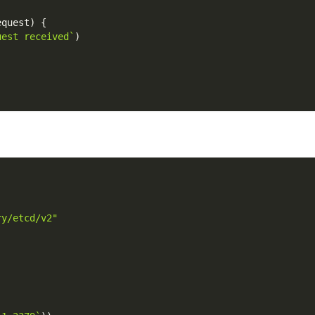
equest
)
{
uest received`
)
)
ry/etcd/v2"