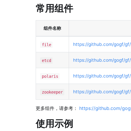
常用组件
组件名称
https://github.com/gogf/gf/
file
https://github.com/gogf/gf
etcd
https://github.com/gogf/gf/
polaris
https://github.com/gogf/gf
zookeeper
更多组件，请参考：
https://github.com/gogf
使用示例