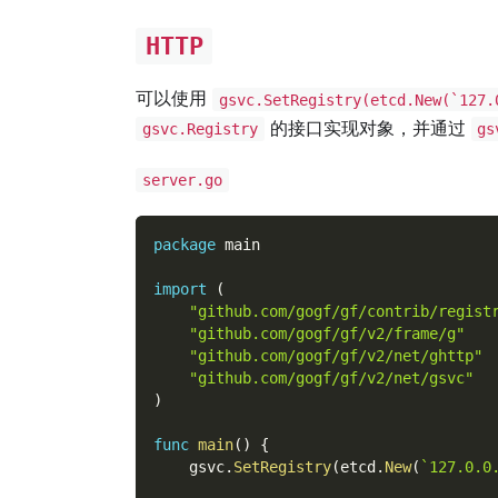
HTTP
可以使用
gsvc.SetRegistry(etcd.New(`127.
的接口实现对象，并通过
gsvc.Registry
gs
server.go
package
 main
import
(
"github.com/gogf/gf/contrib/regist
"github.com/gogf/gf/v2/frame/g"
"github.com/gogf/gf/v2/net/ghttp"
"github.com/gogf/gf/v2/net/gsvc"
)
func
main
(
)
{
    gsvc
.
SetRegistry
(
etcd
.
New
(
`127.0.0