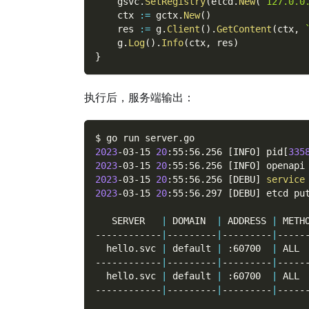
    gsvc
.
SetRegistry
(
etcd
.
New
(
`127.0.0
    ctx 
:=
 gctx
.
New
(
)
    res 
:=
 g
.
Client
(
)
.
GetContent
(
ctx
,
    g
.
Log
(
)
.
Info
(
ctx
,
 res
)
}
执行后，服务端输出：
$ go run server.go
2023
-03-15 
20
:55:56.256 
[
INFO
]
 pid
[
335
2023
-03-15 
20
:55:56.256 
[
INFO
]
 openapi
2023
-03-15 
20
:55:56.256 
[
DEBU
]
service
2023
-03-15 
20
:55:56.297 
[
DEBU
]
 etcd pu
   SERVER   
|
 DOMAIN  
|
 ADDRESS 
|
 METH
------------
|
---------
|
---------
|
-----
  hello.svc 
|
 default 
|
 :60700  
|
 ALL 
------------
|
---------
|
---------
|
-----
  hello.svc 
|
 default 
|
 :60700  
|
 ALL 
------------
|
---------
|
---------
|
-----