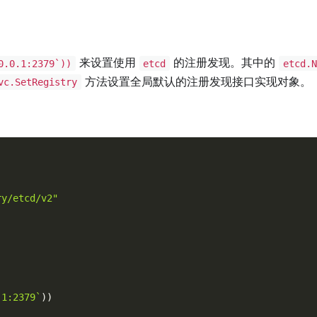
来设置使用
的注册发现。其中的
0.0.1:2379`))
etcd
etcd.N
方法设置全局默认的注册发现接口实现对象。
vc.SetRegistry
ry/etcd/v2"
.1:2379`
)
)