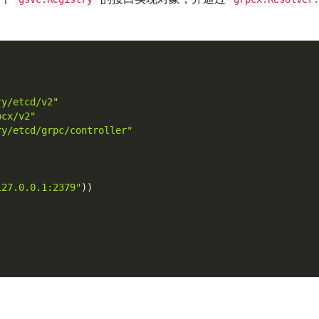
ry/etcd/v2"
pcx/v2"
ry/etcd/grpc/controller"
127.0.0.1:2379"
)
)