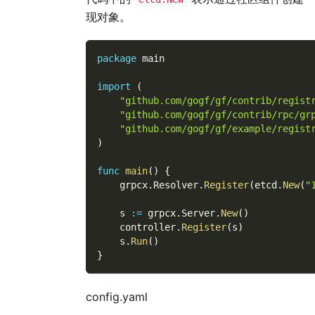
现对象。
package
 main
import
(
"github.com/gogf/gf/contrib/regist
"github.com/gogf/gf/contrib/rpc/gr
"github.com/gogf/gf/example/regist
)
func
main
(
)
{
    grpcx
.
Resolver
.
Register
(
etcd
.
New
(
"
    s 
:=
 grpcx
.
Server
.
New
(
)
    controller
.
Register
(
s
)
    s
.
Run
(
)
}
config.yaml