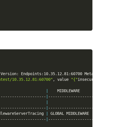
 Version: Endpoints:10.35.12.81:60700 Metadata:map
[
insec
atest/10.35.12.81:60700"
, value 
"{"
insecure
":true,"
proto
                     
|
    MIDDLEWARE
---------------------
|
--------------------
                     
|
---------------------
|
--------------------
dlewareServerTracing 
|
 GLOBAL MIDDLEWARE
---------------------
|
--------------------