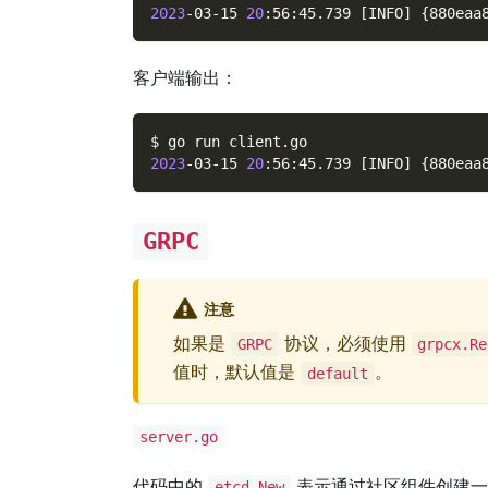
2023
-03-15 
20
:56:45.739 
[
INFO
]
{
880eaa
客户端输出：
$ go run client.go
2023
-03-15 
20
:56:45.739 
[
INFO
]
{
880eaa
GRPC
注意
如果是
协议，必须使用
GRPC
grpcx.Re
值时，默认值是
。
default
server.go
代码中的
表示通过社区组件创建
etcd.New