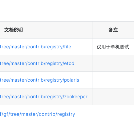
文档说明
备注
tree/master/contrib/registry/file
仅用于单机测试
/tree/master/contrib/registry/etcd
tree/master/contrib/registry/polaris
/tree/master/contrib/registry/zookeeper
/gf/tree/master/contrib/registry