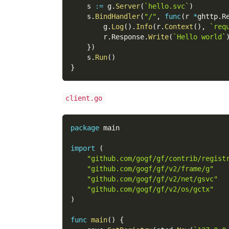
    s 
:=
 g
.
Server
(
`hello.svc`
)
    s
.
BindHandler
(
"/"
,
func
(
r 
*
ghttp
.
R
        g
.
Log
(
)
.
Info
(
r
.
Context
(
)
,
`req
        r
.
Response
.
Write
(
`Hello world`
}
)
    s
.
Run
(
)
}
client.go
package
 main
import
(
"github.com/gogf/gf/contrib/regist
"github.com/gogf/gf/v2/frame/g"
"github.com/gogf/gf/v2/net/gsvc"
"github.com/gogf/gf/v2/os/gctx"
)
func
main
(
)
{