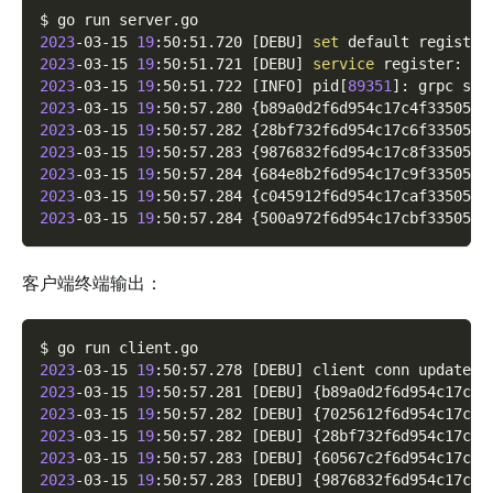
$ go run server.go
2023
-03-15 
19
:50:51.720 
[
DEBU
]
set
 default registry
2023
-03-15 
19
:50:51.721 
[
DEBU
]
service
 register: 
&
{
2023
-03-15 
19
:50:51.722 
[
INFO
]
 pid
[
89351
]
: grpc ser
2023
-03-15 
19
:50:57.280 
{
b89a0d2f6d954c17c4f33505a0
2023
-03-15 
19
:50:57.282 
{
28bf732f6d954c17c6f33505ad
2023
-03-15 
19
:50:57.283 
{
9876832f6d954c17c8f3350580
2023
-03-15 
19
:50:57.284 
{
684e8b2f6d954c17c9f33505d5
2023
-03-15 
19
:50:57.284 
{
c045912f6d954c17caf3350599
2023
-03-15 
19
:50:57.284 
{
500a972f6d954c17cbf3350525
客户端终端输出：
$ go run client.go
2023
-03-15 
19
:50:57.278 
[
DEBU
]
 client conn updated 
2023
-03-15 
19
:50:57.281 
[
DEBU
]
{
b89a0d2f6d954c17c4f
2023
-03-15 
19
:50:57.282 
[
DEBU
]
{
7025612f6d954c17c5f
2023
-03-15 
19
:50:57.282 
[
DEBU
]
{
28bf732f6d954c17c6f
2023
-03-15 
19
:50:57.283 
[
DEBU
]
{
60567c2f6d954c17c7f
2023
-03-15 
19
:50:57.283 
[
DEBU
]
{
9876832f6d954c17c8f