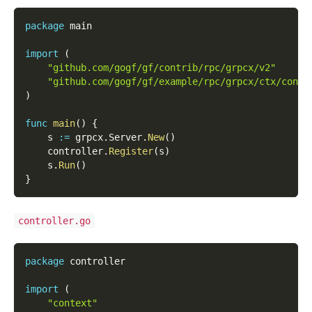
package
 main
import
(
"github.com/gogf/gf/contrib/rpc/grpcx/v2"
"github.com/gogf/gf/example/rpc/grpcx/ctx/contr
)
func
main
(
)
{
    s 
:=
 grpcx
.
Server
.
New
(
)
    controller
.
Register
(
s
)
    s
.
Run
(
)
}
controller.go
package
 controller
import
(
"context"