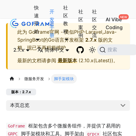
快
社
开
社
社
速
区
发
区
区
AI Vibe
开
教
手
案
交
Coding
始
程
此为
GoFrame官网 - 类似PHP-Laravel,Java-
册
例
流
SpringBoot的Go语言开发框架
2.7.x
版的文
档，现已不再积极维护。
2.7.x
简体中文
搜索
最新的文档请参阅
最新版本
(
2.10.x(Latest)
)。
微服务开发
脚手架模块
版本：2.7.x
本页总览
框架包含多个微服务组件，并提供了易用的
GoFrame
脚手架模块和工具。脚手架由
社区包实
GRPC
grpcx