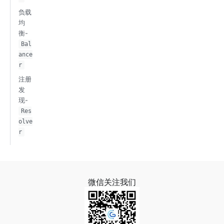
负载
均
衡-
Bal
ance
r
注册
发
现-
Res
olve
r
微信关注我们