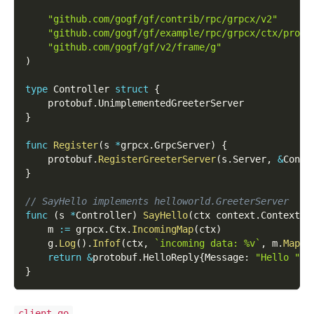
"github.com/gogf/gf/contrib/rpc/grpcx/v2"
"github.com/gogf/gf/example/rpc/grpcx/ctx/proto
"github.com/gogf/gf/v2/frame/g"
)
type
 Controller 
struct
{
    protobuf
.
UnimplementedGreeterServer
}
func
Register
(
s 
*
grpcx
.
GrpcServer
)
{
    protobuf
.
RegisterGreeterServer
(
s
.
Server
,
&
Contr
}
// SayHello implements helloworld.GreeterServer
func
(
s 
*
Controller
)
SayHello
(
ctx context
.
Context
,
 
    m 
:=
 grpcx
.
Ctx
.
IncomingMap
(
ctx
)
    g
.
Log
(
)
.
Infof
(
ctx
,
`incoming data: %v`
,
 m
.
Map
(
)
return
&
protobuf
.
HelloReply
{
Message
:
"Hello "
+
}
client.go