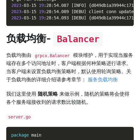
2023
-03-15 
19
:28:54.087 
[
INFO
]
{
d049db1a39944c1711b
2023
-03-15 
19
:28:54.089 
[
DEBU
]
 client conn updated 
2023
-03-15 
19
:28:54.093 
[
DEBU
]
{
d049db1a39944c1711b
负载均衡-
Balancer
负载均衡由
模块维护，用于实现当服务
grpcx.Balancer
端存在多个访问地址时，客户端根据何种策略进行请求。
当客户端未设置负载均衡策略时，默认使用轮询策略。关
于负载均衡的详细介绍请参考章节：
服务负载均衡
我们这里使用
随机策略
来做示例，随机的策略将会使得
各个服务端接收到的请求数比较随机。
server.go
package
 main