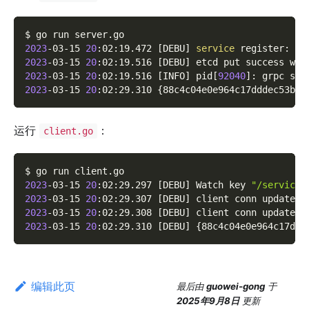
$ go run server.go
2023
-03-15 
20
:02:19.472 
[
DEBU
]
service
 register: 
&
{
2023
-03-15 
20
:02:19.516 
[
DEBU
]
 etcd put success wit
2023
-03-15 
20
:02:19.516 
[
INFO
]
 pid
[
92040
]
: grpc ser
2023
-03-15 
20
:02:29.310 
{
88c4c04e0e964c17dddec53b1a
运行
：
client.go
$ go run client.go
2023
-03-15 
20
:02:29.297 
[
DEBU
]
 Watch key 
"/service/
2023
-03-15 
20
:02:29.307 
[
DEBU
]
 client conn updated 
2023
-03-15 
20
:02:29.308 
[
DEBU
]
 client conn updated 
2023
-03-15 
20
:02:29.310 
[
DEBU
]
{
88c4c04e0e964c17ddd
编辑此页
最后
由
guowei-gong
于
2025年9月8日
更新