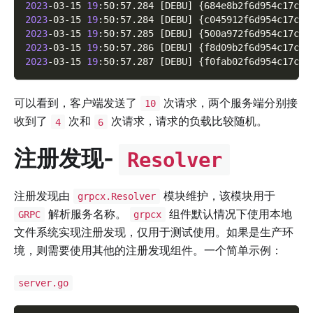
2023
-03-15 
19
:50:57.284 
[
DEBU
]
{
684e8b2f6d954c17c9f
2023
-03-15 
19
:50:57.284 
[
DEBU
]
{
c045912f6d954c17caf
2023
-03-15 
19
:50:57.285 
[
DEBU
]
{
500a972f6d954c17cbf
2023
-03-15 
19
:50:57.286 
[
DEBU
]
{
f8d09b2f6d954c17ccf
2023
-03-15 
19
:50:57.287 
[
DEBU
]
{
f0fab02f6d954c17cdf
可以看到，客户端发送了
次请求，两个服务端分别接
10
收到了
次和
次请求，请求的负载比较随机。
4
6
注册发现-
Resolver
注册发现由
模块维护，该模块用于
grpcx.Resolver
解析服务名称。
组件默认情况下使用本地
GRPC
grpcx
文件系统实现注册发现，仅用于测试使用。如果是生产环
境，则需要使用其他的注册发现组件。一个简单示例：
server.go