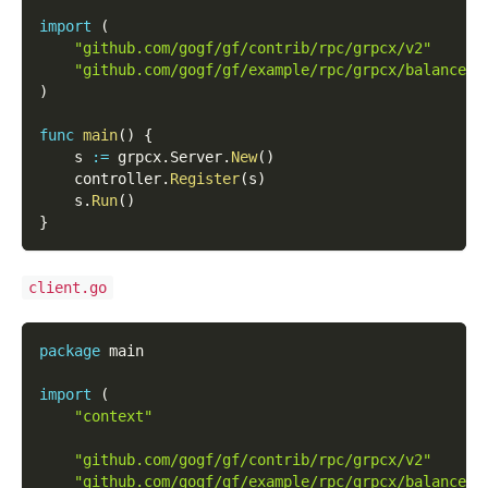
import
(
"github.com/gogf/gf/contrib/rpc/grpcx/v2"
"github.com/gogf/gf/example/rpc/grpcx/balancer/
)
func
main
(
)
{
    s 
:=
 grpcx
.
Server
.
New
(
)
    controller
.
Register
(
s
)
    s
.
Run
(
)
}
client.go
package
 main
import
(
"context"
"github.com/gogf/gf/contrib/rpc/grpcx/v2"
"github.com/gogf/gf/example/rpc/grpcx/balancer/