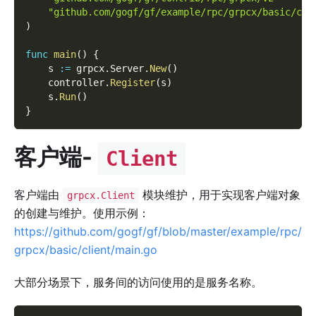
"github.com/gogf/gf/example/rpc/grpcx/basic/con
)
func
main
(
)
{
    s 
:=
 grpcx
.
Server
.
New
(
)
    controller
.
Register
(
s
)
    s
.
Run
(
)
}
客户端-
Client
客户端由
模块维护，用于实现客户端对象
grpcx.Client
的创建与维护。使用示例：
https://github.com/gogf/gf/blob/master/example/rpc/
grpcx/basic/client/main.go
大部分场景下，服务间的访问使用的是服务名称。