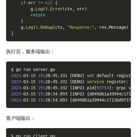
if
 err 
!=
nil
{
        g
.
Log
(
)
.
Error
(
ctx
,
 err
)
return
}
    g
.
Log
(
)
.
Debug
(
ctx
,
"Response:"
,
 res
.
Message
)
}
执行后，服务端输出：
$ go run server.go
2023
-03-15 
19
:28:45.331 
[
DEBU
]
set
 default registry
2023
-03-15 
19
:28:45.331 
[
DEBU
]
service
 register: 
&
{
2023
-03-15 
19
:28:45.332 
[
INFO
]
 pid
[
83753
]
: grpc ser
2023
-03-15 
19
:28:54.093 
[
INFO
]
{
d049db1a39944c1711b
2023
-03-15 
19
:28:54.093 
{
d049db1a39944c1711bd9f37d5
客户端输出：
$ go run client.go