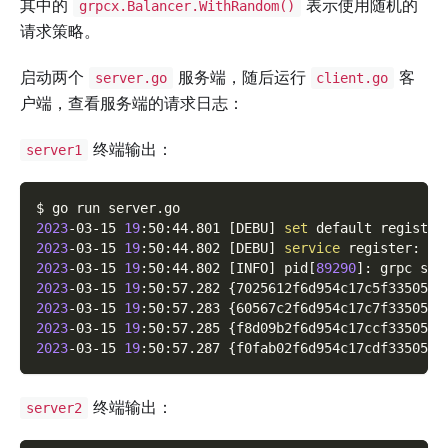
其中的
表示使用随机的
grpcx.Balancer.WithRandom()
请求策略。
启动两个
服务端，随后运行
客
server.go
client.go
户端，查看服务端的请求日志：
终端输出：
server1
$ go run server.go
2023
-03-15 
19
:50:44.801 
[
DEBU
]
set
 default registry
2023
-03-15 
19
:50:44.802 
[
DEBU
]
service
 register: 
&
{
2023
-03-15 
19
:50:44.802 
[
INFO
]
 pid
[
89290
]
: grpc ser
2023
-03-15 
19
:50:57.282 
{
7025612f6d954c17c5f335051b
2023
-03-15 
19
:50:57.283 
{
60567c2f6d954c17c7f335052c
2023
-03-15 
19
:50:57.285 
{
f8d09b2f6d954c17ccf33505df
2023
-03-15 
19
:50:57.287 
{
f0fab02f6d954c17cdf3350543
终端输出：
server2