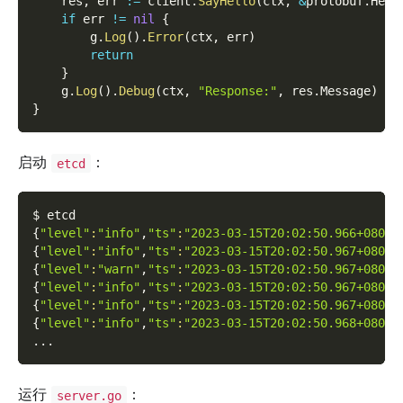
    res
,
 err 
:=
 client
.
SayHello
(
ctx
,
&
protobuf
.
Hell
if
 err 
!=
nil
{
        g
.
Log
(
)
.
Error
(
ctx
,
 err
)
return
}
    g
.
Log
(
)
.
Debug
(
ctx
,
"Response:"
,
 res
.
Message
)
}
启动
：
etcd
$ etcd
{
"level"
:
"info"
,
"ts"
:
"2023-03-15T20:02:50.966+0800"
{
"level"
:
"info"
,
"ts"
:
"2023-03-15T20:02:50.967+0800"
{
"level"
:
"warn"
,
"ts"
:
"2023-03-15T20:02:50.967+0800"
{
"level"
:
"info"
,
"ts"
:
"2023-03-15T20:02:50.967+0800"
{
"level"
:
"info"
,
"ts"
:
"2023-03-15T20:02:50.967+0800"
{
"level"
:
"info"
,
"ts"
:
"2023-03-15T20:02:50.968+0800"
..
.
运行
：
server.go