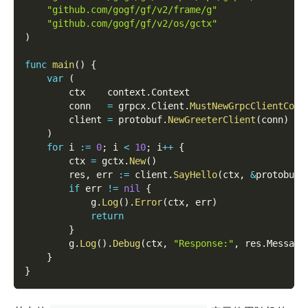
"github.com/gogf/gf/v2/frame/g"
"github.com/gogf/gf/v2/os/gctx"
)
func
main
(
)
{
var
(
        ctx    context
.
Context
        conn   
=
 grpcx
.
Client
.
MustNewGrpcClientConn
        client 
=
 protobuf
.
NewGreeterClient
(
conn
)
)
for
 i 
:=
0
;
 i 
<
10
;
 i
++
{
        ctx 
=
 gctx
.
New
(
)
        res
,
 err 
:=
 client
.
SayHello
(
ctx
,
&
protobuf
.
if
 err 
!=
nil
{
            g
.
Log
(
)
.
Error
(
ctx
,
 err
)
return
}
        g
.
Log
(
)
.
Debug
(
ctx
,
"Response:"
,
 res
.
Message
}
}