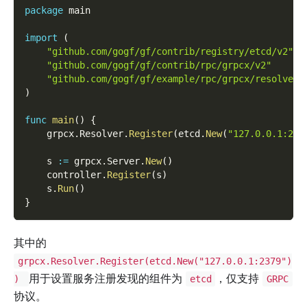
package
 main
import
(
"github.com/gogf/gf/contrib/registry/etcd/v2"
"github.com/gogf/gf/contrib/rpc/grpcx/v2"
"github.com/gogf/gf/example/rpc/grpcx/resolver/
)
func
main
(
)
{
    grpcx
.
Resolver
.
Register
(
etcd
.
New
(
"127.0.0.1:237
    s 
:=
 grpcx
.
Server
.
New
(
)
    controller
.
Register
(
s
)
    s
.
Run
(
)
}
其中的
grpcx.Resolver.Register(etcd.New("127.0.0.1:2379")
用于设置服务注册发现的组件为
，仅支持
)
etcd
GRPC
协议。