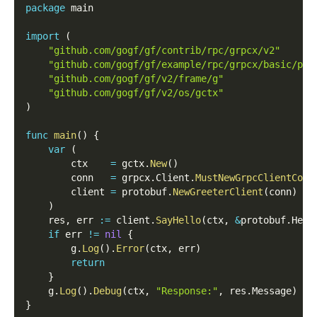
package
 main
import
(
"github.com/gogf/gf/contrib/rpc/grpcx/v2"
"github.com/gogf/gf/example/rpc/grpcx/basic/pro
"github.com/gogf/gf/v2/frame/g"
"github.com/gogf/gf/v2/os/gctx"
)
func
main
(
)
{
var
(
        ctx    
=
 gctx
.
New
(
)
        conn   
=
 grpcx
.
Client
.
MustNewGrpcClientConn
        client 
=
 protobuf
.
NewGreeterClient
(
conn
)
)
    res
,
 err 
:=
 client
.
SayHello
(
ctx
,
&
protobuf
.
Hell
if
 err 
!=
nil
{
        g
.
Log
(
)
.
Error
(
ctx
,
 err
)
return
}
    g
.
Log
(
)
.
Debug
(
ctx
,
"Response:"
,
 res
.
Message
)
}