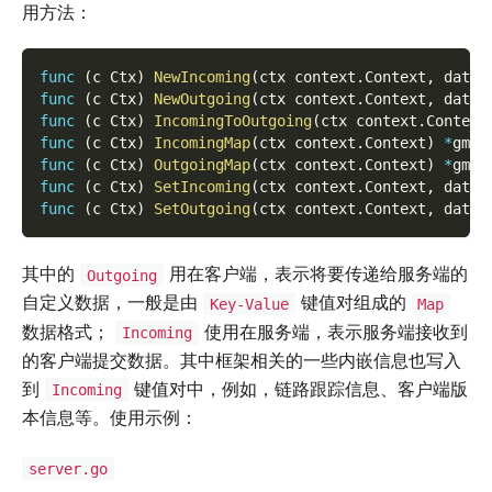
用方法：
func
(
c Ctx
)
NewIncoming
(
ctx context
.
Context
,
 data 
func
(
c Ctx
)
NewOutgoing
(
ctx context
.
Context
,
 data 
func
(
c Ctx
)
IncomingToOutgoing
(
ctx context
.
Context
func
(
c Ctx
)
IncomingMap
(
ctx context
.
Context
)
*
gmap
func
(
c Ctx
)
OutgoingMap
(
ctx context
.
Context
)
*
gmap
func
(
c Ctx
)
SetIncoming
(
ctx context
.
Context
,
 data 
func
(
c Ctx
)
SetOutgoing
(
ctx context
.
Context
,
 data 
其中的
用在客户端，表示将要传递给服务端的
Outgoing
自定义数据，一般是由
键值对组成的
Key-Value
Map
数据格式；
使用在服务端，表示服务端接收到
Incoming
的客户端提交数据。其中框架相关的一些内嵌信息也写入
到
键值对中，例如，链路跟踪信息、客户端版
Incoming
本信息等。使用示例：
server.go