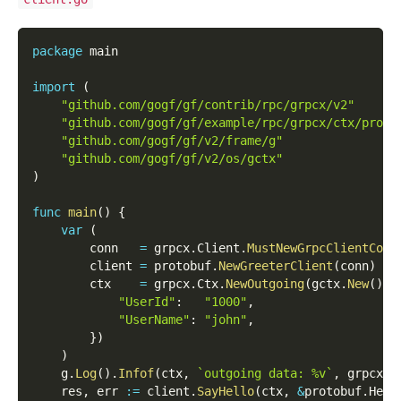
package
 main
import
(
"github.com/gogf/gf/contrib/rpc/grpcx/v2"
"github.com/gogf/gf/example/rpc/grpcx/ctx/proto
"github.com/gogf/gf/v2/frame/g"
"github.com/gogf/gf/v2/os/gctx"
)
func
main
(
)
{
var
(
        conn   
=
 grpcx
.
Client
.
MustNewGrpcClientConn
        client 
=
 protobuf
.
NewGreeterClient
(
conn
)
        ctx    
=
 grpcx
.
Ctx
.
NewOutgoing
(
gctx
.
New
(
)
,
 
"UserId"
:
"1000"
,
"UserName"
:
"john"
,
}
)
)
    g
.
Log
(
)
.
Infof
(
ctx
,
`outgoing data: %v`
,
 grpcx
.
C
    res
,
 err 
:=
 client
.
SayHello
(
ctx
,
&
protobuf
.
Hell