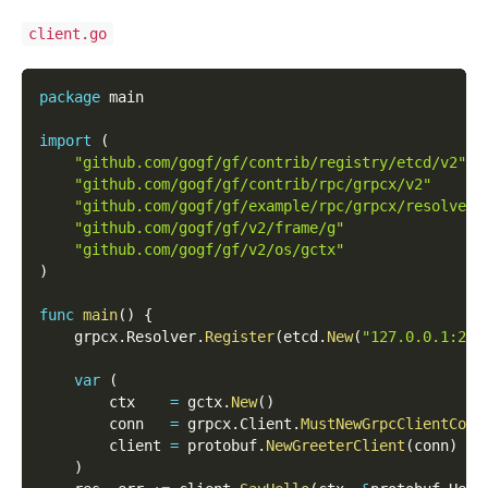
client.go
package
 main
import
(
"github.com/gogf/gf/contrib/registry/etcd/v2"
"github.com/gogf/gf/contrib/rpc/grpcx/v2"
"github.com/gogf/gf/example/rpc/grpcx/resolver/
"github.com/gogf/gf/v2/frame/g"
"github.com/gogf/gf/v2/os/gctx"
)
func
main
(
)
{
    grpcx
.
Resolver
.
Register
(
etcd
.
New
(
"127.0.0.1:237
var
(
        ctx    
=
 gctx
.
New
(
)
        conn   
=
 grpcx
.
Client
.
MustNewGrpcClientConn
        client 
=
 protobuf
.
NewGreeterClient
(
conn
)
)