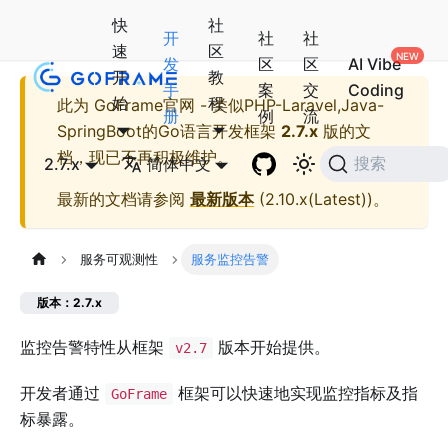
快
社
开
社
社
速
区
发
区
区
AI Vibe
开
教
手
案
交
Coding
始
程
此为
GoFrame官网 - 类似PHP-Laravel,Java-
册
例
流
SpringBoot的Go语言开发框架
2.7.x
版的文
档，现已不再积极维护。
2.7.x
简体中文
搜索
最新的文档请参阅
最新版本
(
2.10.x(Latest)
)。
服务可观测性
服务监控告警
版本：2.7.x
监控告警特性从框架
版本开始提供。
v2.7
开发者通过
框架可以快速地实现监控指标及指
GoFrame
标暴露。