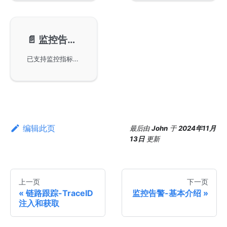
📄️
监控告警-组件指标
已支持监控指标的GoFrame框架组件，包括HTTP Client和HTTP Server。读者可以通过文档链接获取更详细的监控指标信息。其他组件指标将在后续版本中陆续提供，保证对系统性能的全面监测。
编辑此页
最后
由
John
于
2024年11月
13日
更新
上一页
下一页
链路跟踪-TraceID
监控告警-基本介绍
注入和获取