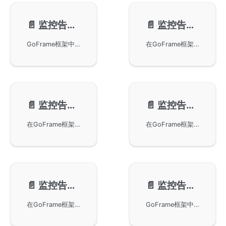
📄️
监控告警-基本介绍
📄️
监控告警-基本使用
GoFrame框架中监控告警的基础知识，重点介绍了OpenTelemetry关于监控和告警设计的相关规范和组件，涵盖了Meter Provider、Meter、Instrument等组件与数据流关系。文中还阐述了框架如何通过gmetric组件实现可观测性，采用抽象解耦设计，支持同步和异步多种指标类型，帮助开发者灵活处理和扩展监控功能。
在GoFrame框架中使用gmetric组件进行监控指标的开发。通过引入otelmetric组件，可以利用OpenTelemetry实现框架的监控指标接口。文章详细描述了指标管理对象的创建、各种监控指标对象的使用及初始化方法，并通过代码示例展示了如何读取和操作指标数据。
📄️
监控告警-同步指标
📄️
监控告警-异步指标
在GoFrame框架中使用同步指标，通过gmetric提供的Counter、UpDownCounter和Histogram等类型快速暴露和记录HTTP请求的相关数据。利用Prometheus协议实现指标输出，以供外部监控工具抓取和分析，达到有效的性能监控和管理。
在GoFrame框架下使用异步监控指标，详细说明了ObservableCounter、ObservableUpDownCounter和ObservableGauge三种异步指标的使用方法。通过定义Callback函数管理指标数值变化，并利用Prometheus导出指标数据。
📄️
监控告警-指标属性
📄️
监控告警-内置指标
在GoFrame框架中的监控告警组件中使用指标属性进行过滤、汇总和统计。提供了常量属性、变量属性和全局属性三种属性注入方式，并通过具体示例演示了如何在不同场景下应用这些属性。结合OpenTelemetry和Prometheus，展示了如何定义和应用指标属性，以实现灵活高效的数据监控和分析。
GoFrame框架中监控告警内置指标的使用方法，涵盖了如何通过otelmetric开启Go基础指标，以及如何结合Prometheus和OpenTelemetry进行性能监控和优化。文中提供了示例代码和详细的指标说明，包括指标名称、指标类型以及描述，以帮助用户理解和实施性能监测。