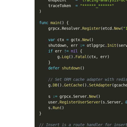
    endpoint    
=
"tracing-analysis-dc
    traceToken  
=
"******_******"
)
func
main
(
)
{
    grpcx
.
Resolver
.
Register
(
etcd
.
New
(
"
var
 ctx 
=
 gctx
.
New
(
)
    shutdown
,
 err 
:=
 otlpgrpc
.
Init
(
ser
if
 err 
!=
nil
{
        g
.
Log
(
)
.
Fatal
(
ctx
,
 err
)
}
defer
shutdown
(
)
// Set ORM cache adapter with redi
    g
.
DB
(
)
.
GetCache
(
)
.
SetAdapter
(
gcach
    s 
:=
 grpcx
.
Server
.
New
(
)
    user
.
RegisterUserServer
(
s
.
Server
,
    s
.
Run
(
)
}
// Insert is a route handler for inser