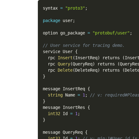
syntax 
=
"proto3"
;
package
 user
;
option go_package 
=
"protobuf/user"
;
// User service for tracing demo.
service User 
{
  rpc 
Insert
(
InsertReq
)
 returns 
(
Inser
  rpc 
Query
(
QueryReq
)
 returns 
(
QueryRe
  rpc 
Delete
(
DeleteReq
)
 returns 
(
Delet
}
message InsertReq 
{
string
 Name 
=
1
;
// v: required#Plea
}
message InsertRes 
{
int32
 Id 
=
1
;
}
message QueryReq 
{
int32
 Id 
=
1
;
// v: min:1#User id is