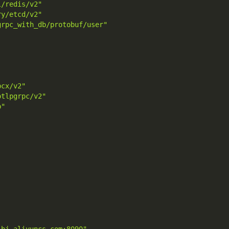
l/redis/v2"
ry/etcd/v2"
grpc_with_db/protobuf/user"
pcx/v2"
otlpgrpc/v2"
b"