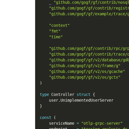
_
"github.com/gogf/gf/contrib/nosq
"github.com/gogf/gf/contrib/regist
"github.com/gogf/gf/example/trace/
"context"
"fmt"
"time"
"github.com/gogf/gf/contrib/rpc/gr
"github.com/gogf/gf/contrib/trace/
"github.com/gogf/gf/v2/database/gd
"github.com/gogf/gf/v2/frame/g"
"github.com/gogf/gf/v2/os/gcache"
"github.com/gogf/gf/v2/os/gctx"
)
type
 Controller 
struct
{
    user
.
UnimplementedUserServer
}
const
(
    serviceName 
=
"otlp-grpc-server"