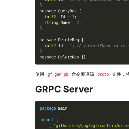
}
message QueryRes 
{
int32
  Id 
=
1
;
string
 Name 
=
2
;
}
message DeleteReq 
{
int32
 Id 
=
1
;
// v:min:1#User id is 
}
message DeleteRes 
{
}
使用
命令编译该
文件，
gf gen pb
proto
GRPC Server
package
 main
import
(
_
"github.com/gogf/gf/contrib/driv