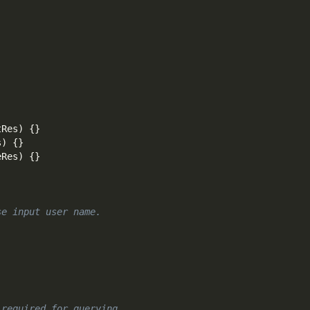
tRes
)
{
}
s
)
{
}
eRes
)
{
}
se input user name.
 required for querying.