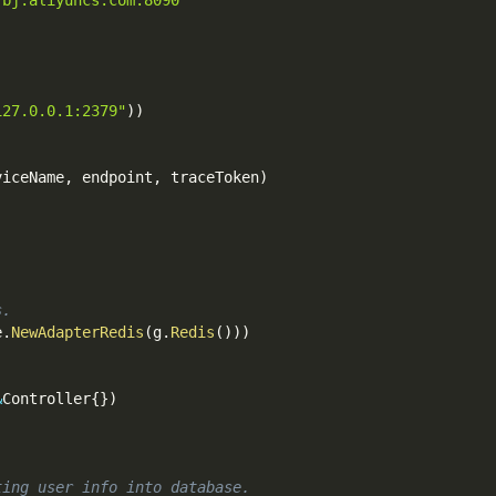
-bj.aliyuncs.com:8090"
127.0.0.1:2379"
)
)
viceName
,
 endpoint
,
 traceToken
)
s.
e
.
NewAdapterRedis
(
g
.
Redis
(
)
)
)
&
Controller
{
}
)
ting user info into database.