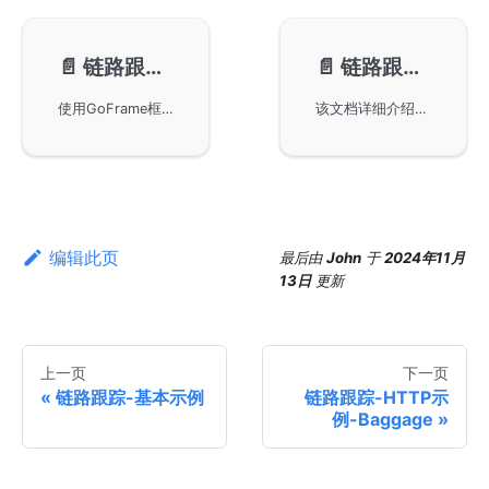
📄️
链路跟踪-HTTP示例-Baggage
📄️
链路跟踪-HTTP示例-数据操作
使用GoFrame框架进行链路跟踪，重点展示了通过HTTP示例实现Baggage数据在服务间传递的方法。详细说明了客户端和服务端的代码实现，包括如何设置和获取Baggage，并提供了Jaeger查看链路信息的方式，为开发者在分布式系统中实现高效的链路跟踪提供了实用指南。
该文档详细介绍了如何在GoFrame框架中实现链路跟踪，通过HTTP和数据库操作示例，展示了如何使用OTLP进行端到端的追踪。在示例中集成了缓存管理、数据库操作和Redis使用，通过Jaeger查看详细的链路信息，并分析了跨越客户端和服务端的追踪数据，帮助开发者优化和调试全流程。
编辑此页
最后
由
John
于
2024年11月
13日
更新
上一页
下一页
链路跟踪-基本示例
链路跟踪-HTTP示
例-Baggage