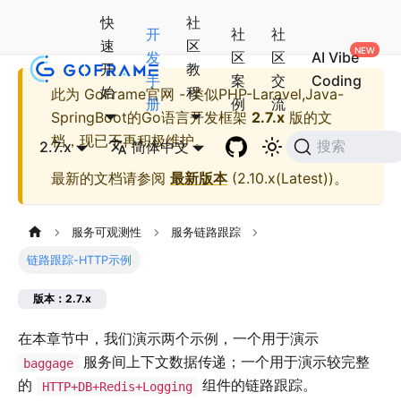
快
社
开
社
社
速
区
发
区
区
AI Vibe
开
教
手
案
交
Coding
始
程
此为
GoFrame官网 - 类似PHP-Laravel,Java-
册
例
流
SpringBoot的Go语言开发框架
2.7.x
版的文
档，现已不再积极维护。
2.7.x
简体中文
搜索
最新的文档请参阅
最新版本
(
2.10.x(Latest)
)。
服务可观测性
服务链路跟踪
链路跟踪-HTTP示例
版本：2.7.x
在本章节中，我们演示两个示例，一个用于演示
服务间上下文数据传递；一个用于演示较完整
baggage
的
组件的链路跟踪。
HTTP+DB+Redis+Logging