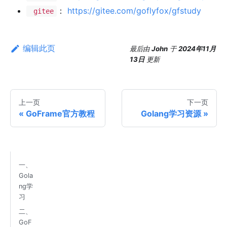
：
https://gitee.com/goflyfox/gfstudy
gitee
编辑此页
最后
由
John
于
2024年11月
13日
更新
上一页
下一页
GoFrame官方教程
Golang学习资源
一、
Gola
ng学
习
二、
GoF