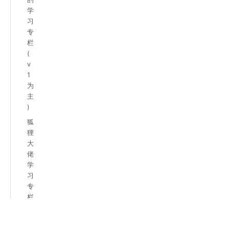
学
习
专
栏
(
v
1
为
主
)
狐
狸
大
佬
学
习
专
栏
(
v