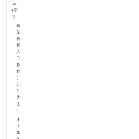
ram
e学
习
框
架
视
频
入
门
教
程
(
v
2
为
主
)
王
中
阳
的