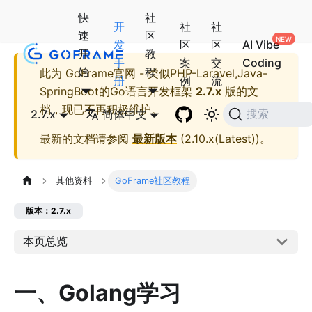
快
社
开
社
社
速
区
发
区
区
AI Vibe
开
教
手
案
交
Coding
始
程
此为
GoFrame官网 - 类似PHP-Laravel,Java-
册
例
流
SpringBoot的Go语言开发框架
2.7.x
版的文
档，现已不再积极维护。
2.7.x
简体中文
搜索
最新的文档请参阅
最新版本
(
2.10.x(Latest)
)。
其他资料
GoFrame社区教程
版本：2.7.x
本页总览
一、Golang学习