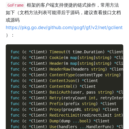
框架的客户端支持便捷的链式操作，常用方法
GoFrame
如下（文档方法列表可能滞后于源码，建议查看接口文档
或源码
https://pkg.go.dev/github.com/gogf/gf/v2/net/gclient
）：
func
(
c 
*
Client
)
Timeout
(
t time
.
Duration
)
*
Client
func
(
c 
*
Client
)
Cookie
(
m 
map
[
string
]
string
)
*
Clien
func
(
c 
*
Client
)
Header
(
m 
map
[
string
]
string
)
*
Clien
func
(
c 
*
Client
)
HeaderRaw
(
headers 
string
)
*
Client
func
(
c 
*
Client
)
ContentType
(
contentType 
string
)
*
C
func
(
c 
*
Client
)
ContentJson
(
)
*
Client
func
(
c 
*
Client
)
ContentXml
(
)
*
Client
func
(
c 
*
Client
)
BasicAuth
(
user
,
 pass 
string
)
*
Clie
func
(
c 
*
Client
)
Retry
(
retryCount 
int
,
 retryInterva
func
(
c 
*
Client
)
Prefix
(
prefix 
string
)
*
Client
func
(
c 
*
Client
)
Proxy
(
proxyURL 
string
)
*
Client
func
(
c 
*
Client
)
RedirectLimit
(
redirectLimit 
int
)
*
func
(
c 
*
Client
)
Dump
(
dump 
...
bool
)
*
Client
func
(
c 
*
Client
)
Use
(
handlers 
...
HandlerFunc
)
*
Clie