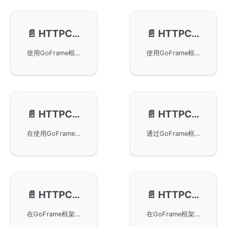
📄️
HTTPClient-基本使用
📄️
HTTPClient-文件上传
使用GoFrame框架通过基本的HTTP客户端操作来发送GET、POST、DELETE请求，并处理返回值。本文还讨论了如何使用POST方法发送JSON数据、使用多参数、map类型参数进行请求。同时，提供了*Bytes、*Content和*Var方法的简要介绍，以帮助开发者更便捷地处理HTTP请求和响应内容。
使用GoFrame框架进行HTTP客户端文件上传，实现了方便的文件上传功能，并提供了三个主要的接口以支持单个和多个文件的上传。详细讲解了服务端及客户端的实现代码，并提供了自定义文件名称和规范路由接收上传文件的方法，适用于需要集成文件上传功能的开发场景。
📄️
HTTPClient-自定义Cookie
📄️
HTTPClient-自定义Header
在使用GoFrame框架的HTTP客户端中自定义发送给服务端的Cookie内容，主要通过SetCookie和SetCookieMap方法实现。通过简单的服务端和客户端示例展示了如何设置与接收自定义的Cookie参数，实现HTTP客户端的个性化请求。
通过GoFrame框架的HTTPClient功能，用户可以自定义HTTP请求的Header信息。本文介绍了如何利用SetHeader、SetHeaderMap和SetHeaderRaw等方法设置和发送Header，从而实现自定义链路跟踪信息，如Span-Id和Trace-Id。通过简单的代码示例，展示了客户端如何与服务端交互并返回结果。
📄️
HTTPClient-自定义ContentType
📄️
HTTPClient-自定义Transport
在GoFrame框架中使用HTTPClient自定义请求的ContentType。通过不同的操作方法如ContentJson和ContentXml，可以设置请求的Content-Type分别为application/json和application/xml。同时也提供了自定义ContentType的方法例子，帮助开发者灵活设置请求参数和编码方式，以满足不同的API请求需求。
在GoFrame框架中，通过自定义Transport实现HTTPClient的高级用法。包括使用Unix Socket进行客户端与服务端通信的方法，以及设置客户端连接池大小参数的具体实现。示例提供了大量真实代码片段，帮助开发者更好地理解并应用这些技术。