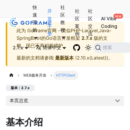
快
社
开
社
社
速
区
发
区
区
AI Vibe
开
教
手
案
交
Coding
始
程
此为
GoFrame官网 - 类似PHP-Laravel,Java-
册
例
流
SpringBoot的Go语言开发框架
2.7.x
版的文
档，现已不再积极维护。
2.7.x
简体中文
搜索
最新的文档请参阅
最新版本
(
2.10.x(Latest)
)。
WEB服务开发
HTTPClient
版本：2.7.x
本页总览
基本介绍