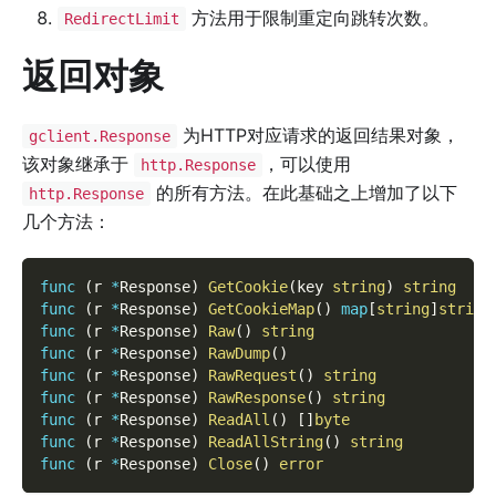
方法用于限制重定向跳转次数。
RedirectLimit
返回对象
为HTTP对应请求的返回结果对象，
gclient.Response
该对象继承于
，可以使用
http.Response
的所有方法。在此基础之上增加了以下
http.Response
几个方法：
func
(
r 
*
Response
)
GetCookie
(
key 
string
)
string
func
(
r 
*
Response
)
GetCookieMap
(
)
map
[
string
]
string
func
(
r 
*
Response
)
Raw
(
)
string
func
(
r 
*
Response
)
RawDump
(
)
func
(
r 
*
Response
)
RawRequest
(
)
string
func
(
r 
*
Response
)
RawResponse
(
)
string
func
(
r 
*
Response
)
ReadAll
(
)
[
]
byte
func
(
r 
*
Response
)
ReadAllString
(
)
string
func
(
r 
*
Response
)
Close
(
)
error