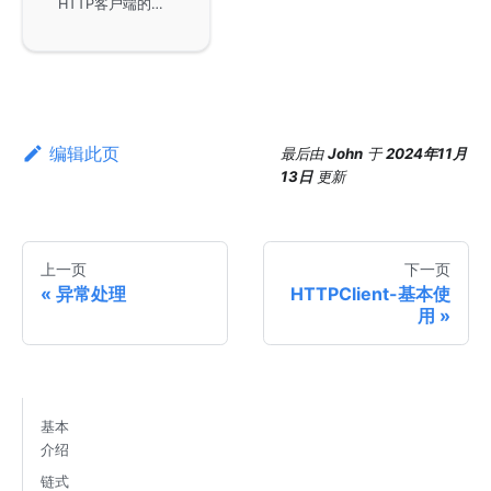
HTTP客户端的监控指标功能，默认情况下是关闭状态，以免影响性能。它提供了多种指标供用户参考，如请求执行的时间开销、连接创建时间以及请求的字节总大小等，只有在metric特性全局开启时才会启用这些指标，帮助用户更好地进行性能分析。
编辑此页
最后
由
John
于
2024年11月
13日
更新
上一页
下一页
异常处理
HTTPClient-基本使
用
基本
介绍
链式