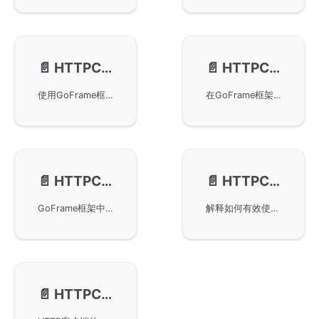
📄️
HTTPClient-请求信息打印
📄️
HTTPClient-代理Proxy设置
使用GoFrame框架中的HTTP客户端功能获取和打印HTTP请求的原始输入和输出信息。主要方法包括Raw、RawDump、RawRequest和RawResponse，适用于调试HTTP请求。示例展示了使用GoFrame框架发送POST请求并打印请求和响应的具体方法。
在GoFrame框架的HTTP客户端中设置代理服务器地址，支持http和socks5两种形式。通过SetProxy和Proxy方法，用户可以轻松配置代理，实现对外网资源的访问，包括普通调用示例和链式调用示例，帮助用户快速掌握代理功能的使用。
📄️
HTTPClient-拦截器/中间件
📄️
HTTPClient-常见问题
GoFrame框架中的HTTPClient拦截器/中间件特性，可用于全局请求拦截和参数校验。通过中间件，开发者可以在请求的前置和后置阶段插入自定义逻辑，修改提交参数或返回参数，实现签名参数注入等功能，确保接口参数的安全性。
解释如何有效使用GoFrame框架中的gclient.Client对象，以提高效率和降低资源使用。包含gclient.Client对象复用的建议以及如何处理非法字符问题，通过示例演示设置正确的ContentType。
📄️
HTTPClient-监控指标