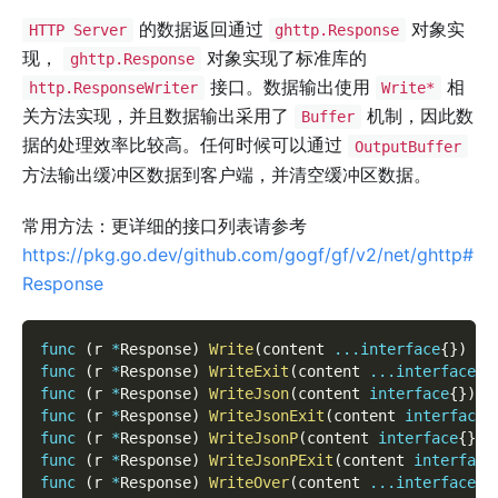
的数据返回通过
对象实
HTTP Server
ghttp.Response
现，
对象实现了标准库的
ghttp.Response
接口。数据输出使用
相
http.ResponseWriter
Write*
关方法实现，并且数据输出采用了
机制，因此数
Buffer
据的处理效率比较高。任何时候可以通过
OutputBuffer
方法输出缓冲区数据到客户端，并清空缓冲区数据。
常用方法：更详细的接口列表请参考
https://pkg.go.dev/github.com/gogf/gf/v2/net/ghttp#
Response
func
(
r 
*
Response
)
Write
(
content 
...
interface
{
}
)
func
(
r 
*
Response
)
WriteExit
(
content 
...
interface
{
}
func
(
r 
*
Response
)
WriteJson
(
content 
interface
{
}
)
e
func
(
r 
*
Response
)
WriteJsonExit
(
content 
interface
{
func
(
r 
*
Response
)
WriteJsonP
(
content 
interface
{
}
)
func
(
r 
*
Response
)
WriteJsonPExit
(
content 
interface
func
(
r 
*
Response
)
WriteOver
(
content 
...
interface
{
}