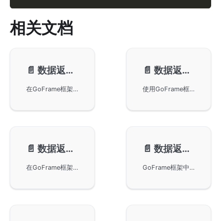
相关文档
📄️
数据返回-缓冲控制
📄️
数据返回-JSON/XML
在GoFrame框架中如何实现数据返回的缓冲控制。通过使用缓冲区可以提高执行效率并提供更灵活的输出控制。示例代码展示了如何通过中间件统一处理返回数据，避免错误信息直接暴露给客户端，并提供自定义的错误信息提示。
使用GoFrame框架的Response对象实现数据返回功能，支持JSON和XML格式输出。通过WriteJson、WriteXml等方法，可以轻松实现内容输出。示例代码展示了如何使用GoFrame构建HTTP服务器，并提供支持JSONP协议的实现方式。
📄️
数据返回-Redirect
📄️
数据返回-Exit控制
在GoFrame框架中使用RedirectTo和RedirectBack方法实现页面跳转功能。通过Location Header实现页面之间的跳转，包括跳转到指定地址和返回到上一页面。本示例演示了如何在本地服务中设置页面重定向，帮助开发者理解HTTP地址处理及Referer Header的应用。
GoFrame框架中的数据返回控制方法，包括Exit、ExitAll和ExitHook。Exit用于退出当前执行的逻辑方法，而ExitAll会强行中断当前执行流程，非常适用于权限控制。ExitHook用于当路由匹配到多个HOOK方法时，控制其执行顺序。这些方法在服务函数和HOOK事件回调函数中有效，并通过极少的运行时开销来提高易用性。