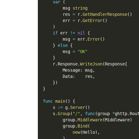
var
(
        msg 
string
        res 
=
 r
.
GetHandlerResponse
(
)
        err 
=
 r
.
GetError
(
)
)
if
 err 
!=
nil
{
        msg 
=
 err
.
Error
(
)
}
else
{
        msg 
=
"OK"
}
    r
.
Response
.
WriteJson
(
Response
{
        Message
:
 msg
,
        Data
:
    res
,
}
)
}
func
main
(
)
{
    s 
:=
 g
.
Server
(
)
    s
.
Group
(
"/"
,
func
(
group 
*
ghttp
.
Rou
        group
.
Middleware
(
Middleware
)
        group
.
Bind
(
new
(
Hello
)
,
)