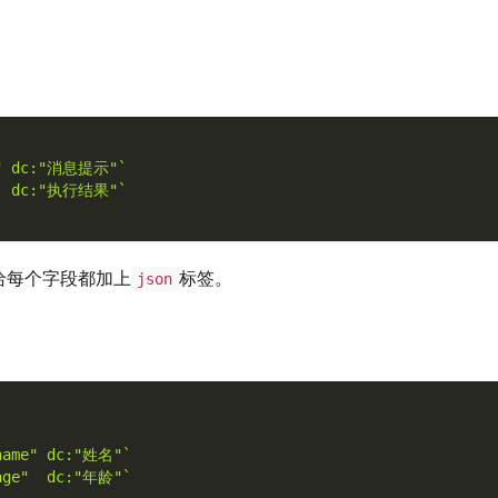
e" dc:"消息提示"`
   dc:"执行结果"`
给每个字段都加上
标签。
json
"name" dc:"姓名"`
"age"  dc:"年龄"`