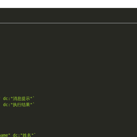
e" dc:"消息提示"`
   dc:"执行结果"`
"name" dc:"姓名"`