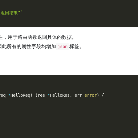
c:"返回结果"`
性，用于路由函数返回具体的数据。
因此所有的属性字段均增加
标签。
json
req 
*
HelloReq
)
(
res 
*
HelloRes
,
 err 
error
)
{
,