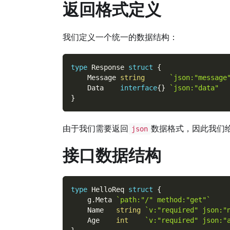
返回格式定义
我们定义一个统一的数据结构：
type
 Response 
struct
{
    Message 
string
`json:"messag
    Data    
interface
{
}
`json:"data" 
}
由于我们需要返回
数据格式，因此我们
json
接口数据结构
type
 HelloReq 
struct
{
    g
.
Meta 
`path:"/" method:"get"`
    Name   
string
`v:"required" json:
    Age    
int
`v:"required" json: