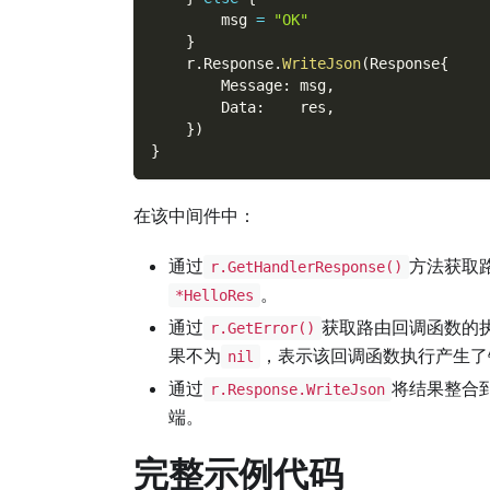
        msg 
=
"OK"
}
    r
.
Response
.
WriteJson
(
Response
{
        Message
:
 msg
,
        Data
:
    res
,
}
)
}
在该中间件中：
通过
方法获取
r.GetHandlerResponse()
。
*HelloRes
通过
获取路由回调函数的
r.GetError()
果不为
，表示该回调函数执行产生了
nil
通过
将结果整合
r.Response.WriteJson
端。
完整示例代码