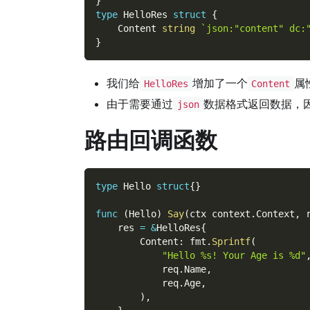
}
type
 HelloRes 
struct
{
    Content 
string
`json:"content" d
}
我们给
增加了一个
属
HelloRes
Content
由于需要通过
数据格式返回数据，
json
路由回调函数
type
 Hello 
struct
{
}
func
(
Hello
)
Say
(
ctx context
.
Context
,
 
    res 
=
&
HelloRes
{
        Content
:
 fmt
.
Sprintf
(
"Hello %s! Your Age is %d"
            req
.
Name
,
            req
.
Age
,
)
,