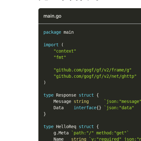
main.go
package
 main
import
(
"context"
"fmt"
"github.com/gogf/gf/v2/frame/g"
"github.com/gogf/gf/v2/net/ghttp"
)
type
 Response 
struct
{
    Message 
string
`json:"messag
    Data    
interface
{
}
`json:"data" 
}
type
 HelloReq 
struct
{
    g
.
Meta 
`path:"/" method:"get"`
    Name   
string
`v:"required" json: