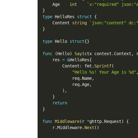
    Age    
int
`v:"required" json:
}
type
 HelloRes 
struct
{
    Content 
string
`json:"content" d
}
type
 Hello 
struct
{
}
func
(
Hello
)
Say
(
ctx context
.
Context
,
 
    res 
=
&
HelloRes
{
        Content
:
 fmt
.
Sprintf
(
"Hello %s! Your Age is %d"
            req
.
Name
,
            req
.
Age
,
)
,
}
return
}
func
Middleware
(
r 
*
ghttp
.
Request
)
{
    r
.
Middleware
.
Next
(
)