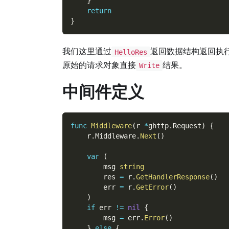
}
return
}
我们这里通过
返回数据结构返回执
HelloRes
原始的请求对象直接
结果。
Write
中间件定义
func
Middleware
(
r 
*
ghttp
.
Request
)
{
    r
.
Middleware
.
Next
(
)
var
(
        msg 
string
        res 
=
 r
.
GetHandlerResponse
(
)
        err 
=
 r
.
GetError
(
)
)
if
 err 
!=
nil
{
        msg 
=
 err
.
Error
(
)
}
else
{