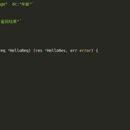
"age"  dc:"年龄"`
c:"返回结果"`
req 
*
HelloReq
)
(
res 
*
HelloRes
,
 err 
error
)
{
,