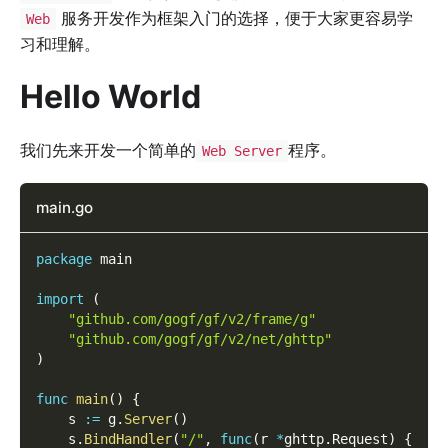
服务开发作为框架入门的选择，便于大家更容易学
Web
习和理解。
Hello World
我们先来开发一个简单的
程序。
Web Server
main.go
package
 main
import
(
"github.com/gogf/gf/v2/frame/g"
"github.com/gogf/gf/v2/net/ghttp"
)
func
main
(
)
{
    s 
:=
 g
.
Server
(
)
    s
.
BindHandler
(
"/"
,
func
(
r 
*
ghttp
.
Request
)
{