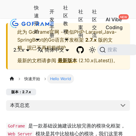
快
社
开
社
社
速
区
发
区
区
AI Vibe
开
教
手
案
交
Coding
始
程
此为
GoFrame官网 - 类似PHP-Laravel,Java-
册
例
流
SpringBoot的Go语言开发框架
2.7.x
版的文
档，现已不再积极维护。
2.7.x
简体中文
搜索
最新的文档请参阅
最新版本
(
2.10.x(Latest)
)。
快速开始
Hello World
版本：2.7.x
本页总览
是一款基础设施建设比较完善的模块化框架，
GoFrame
模块是其中比较核心的模块，我们这里将
Web Server