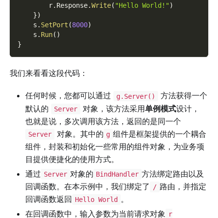
        r
.
Response
.
Write
(
"Hello World!"
)
}
)
    s
.
SetPort
(
8000
)
    s
.
Run
(
)
}
我们来看看这段代码：
任何时候，您都可以通过
方法获得一个
g.Server()
默认的
对象，该方法采用
单例模式
设计，
Server
也就是说，多次调用该方法，返回的是同一个
对象。其中的
组件是框架提供的一个耦合
Server
g
组件，封装和初始化一些常用的组件对象，为业务项
目提供便捷化的使用方式。
通过
对象的
方法绑定路由以及
Server
BindHandler
回调函数。在本示例中，我们绑定了
路由，并指定
/
回调函数返回
。
Hello World
在回调函数中，输入参数为当前请求对象
r