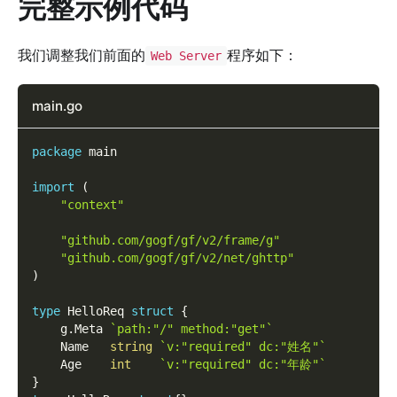
完整示例代码
我们调整我们前面的
程序如下：
Web Server
main.go
package
 main
import
(
"context"
"github.com/gogf/gf/v2/frame/g"
"github.com/gogf/gf/v2/net/ghttp"
)
type
 HelloReq 
struct
{
    g
.
Meta 
`path:"/" method:"get"`
    Name   
string
`v:"required" dc:"姓名"`
    Age    
int
`v:"required" dc:"年龄"`
}