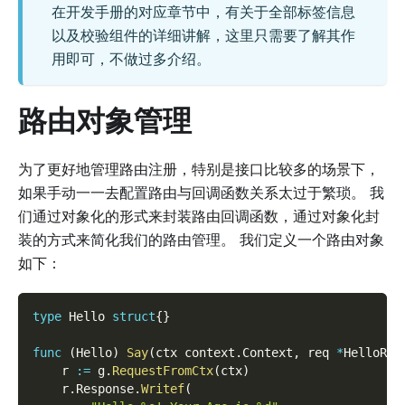
在开发手册的对应章节中，有关于全部标签信息
以及校验组件的详细讲解，这里只需要了解其作
用即可，不做过多介绍。
路由对象管理
为了更好地管理路由注册，特别是接口比较多的场景下，
如果手动一一去配置路由与回调函数关系太过于繁琐。 我
们通过对象化的形式来封装路由回调函数，通过对象化封
装的方式来简化我们的路由管理。 我们定义一个路由对象
如下：
type
 Hello 
struct
{
}
func
(
Hello
)
Say
(
ctx context
.
Context
,
 req 
*
HelloReq
    r 
:=
 g
.
RequestFromCtx
(
ctx
)
    r
.
Response
.
Writef
(