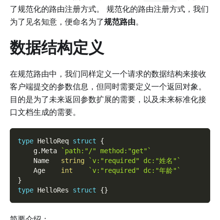
了规范化的路由注册方式。 规范化的路由注册方式，我们
为了见名知意，便命名为了
规范路由
。
数据结构定义
在规范路由中，我们同样定义一个请求的数据结构来接收
客户端提交的参数信息，但同时需要定义一个返回对象。
目的是为了未来返回参数扩展的需要，以及未来标准化接
口文档生成的需要。
type
 HelloReq 
struct
{
    g
.
Meta 
`path:"/" method:"get"`
    Name   
string
`v:"required" dc:"姓名"`
    Age    
int
`v:"required" dc:"年龄"`
}
type
 HelloRes 
struct
{
}
简要介绍：