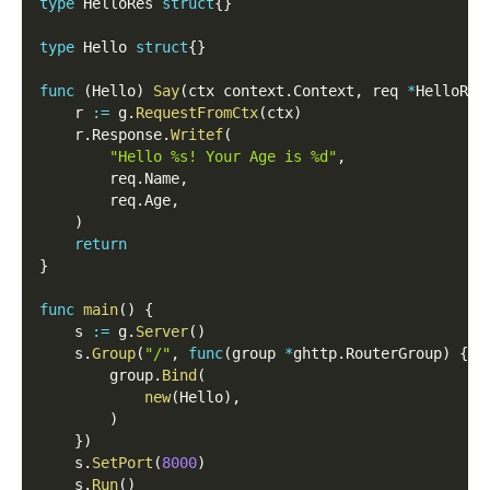
type
 HelloRes 
struct
{
}
type
 Hello 
struct
{
}
func
(
Hello
)
Say
(
ctx context
.
Context
,
 req 
*
HelloReq
    r 
:=
 g
.
RequestFromCtx
(
ctx
)
    r
.
Response
.
Writef
(
"Hello %s! Your Age is %d"
,
        req
.
Name
,
        req
.
Age
,
)
return
}
func
main
(
)
{
    s 
:=
 g
.
Server
(
)
    s
.
Group
(
"/"
,
func
(
group 
*
ghttp
.
RouterGroup
)
{
        group
.
Bind
(
new
(
Hello
)
,
)
}
)
    s
.
SetPort
(
8000
)
    s
.
Run
(
)