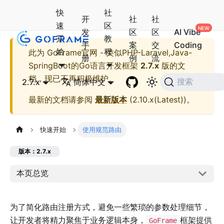
快
社
开
社
社
速
区
发
区
区
AI Vibe
开
教
手
案
交
Coding
始
程
此为
GoFrame官网 - 类似PHP-Laravel,Java-
册
例
流
SpringBoot的Go语言开发框架
2.7.x
版的文
档，现已不再积极维护。
2.7.x
简体中文
搜索
最新的文档请参阅
最新版本
(
2.10.x(Latest)
)。
快速开始
使用规范路由
版本：2.7.x
本页总览
为了简化路由注册方式，避免一些繁琐的参数处理细节，
让开发者将精力聚焦于业务逻辑本身，
框架提供
GoFrame