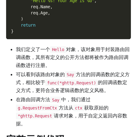
"Hello %s! Your Age is %d"
,
        req
.
Name
,
        req
.
Age
,
)
return
}
我们定义了一个
对象，该对象用于封装路由回
Hello
调函数，其所有定义的公开方法都将被作为路由回调
函数进行注册。
可以看到该路由对象的
方法的回调函数的定义方
Say
式，相比较于
的回调函数定
func(*ghttp.Request)
义方式，更符合业务逻辑函数的定义风格。
在路由回调方法
中，我们通过
Say
方法从
获取原始的
g.RequestFromCtx
ctx
请求对象，用于自定义返回内容数
*ghttp.Request
据。