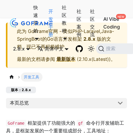
快
社
开
社
社
速
区
发
区
区
AI Vibe
开
教
手
案
交
Coding
始
程
此为
GoFrame官网 - 类似PHP-Laravel,Java-
册
例
流
SpringBoot的Go语言开发框架
2.8.x
版的文
档，现已不再积极维护。
2.8.x
简体中文
搜索
最新的文档请参阅
最新版本
(
2.10.x(Latest)
)。
开发工具
版本：2.8.x
本页总览
框架提供了功能强大的
命令行开发辅助工
GoFrame
gf
具，是框架发展的一个重要组成部分，工具地址：