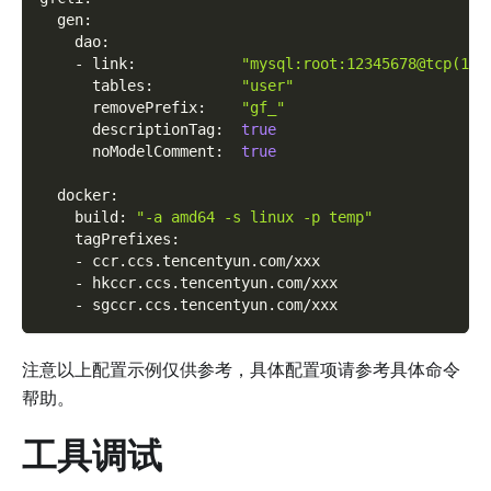
gen
:
dao
:
-
link
:
"mysql:root:12345678@tcp(127
tables
:
"user"
removePrefix
:
"gf_"
descriptionTag
:
true
noModelComment
:
true
docker
:
build
:
"-a amd64 -s linux -p temp"
tagPrefixes
:
-
 ccr.ccs.tencentyun.com/xxx
-
 hkccr.ccs.tencentyun.com/xxx
-
 sgccr.ccs.tencentyun.com/xxx
注意以上配置示例仅供参考，具体配置项请参考具体命令
帮助。
工具调试