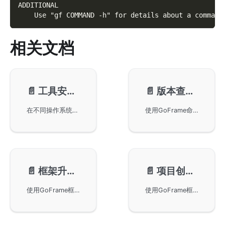
ADDITIONAL
    Use "gf COMMAND -h" for details about a command
相关文档
📄️
工具安装-install
📄️
版本查看-version
在不同操作系统上安装GoFrame工具，包括MacOS和Windows系统的安装方法。提供了预编译二进制文件的下载地址以及通过go install命令进行安装的方法，确保gf工具能够正确安装并在系统环境变量中使用。
使用GoFrame命令行工具查看版本信息，包括gf -v和gf version的使用方式。内容涵盖不同版本的使用示例，展示GoFrame在项目中的具体版本信息，并说明CLI编译细节和注意事项，帮助用户准确理解GoFrame版本与Golang及相关技术的关系。
📄️
框架升级-up
📄️
项目创建-init
使用GoFrame框架的gf up命令进行版本升级。gf up命令可以同时更新主框架和CLI工具版本，并自动修复升级过程中的不兼容代码变更。本文提供详细的使用方式、命令选项及使用示例，帮助用户安全高效地完成升级操作。
使用GoFrame框架提供的gf init命令创建项目。自v2版本起，项目创建更快速，不再依赖远端，模板已内置于二进制文件中。您可以按照需要选择初始化单仓或大仓项目模式，并灵活调整生成的目录结构以适应实际业务需求。