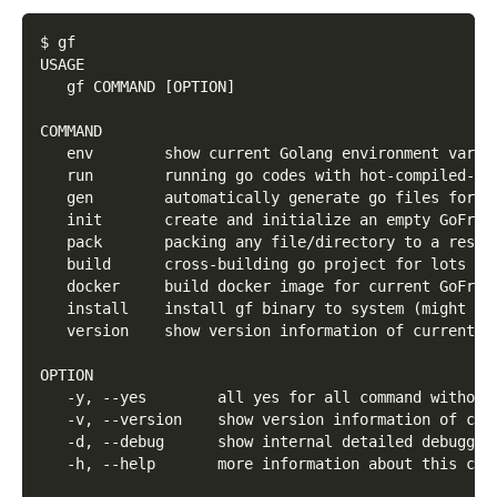
$ gf
USAGE
   gf COMMAND [OPTION]
COMMAND
   env        show current Golang environment varia
   run        running go codes with hot-compiled-li
   gen        automatically generate go files for d
   init       create and initialize an empty GoFram
   pack       packing any file/directory to a resou
   build      cross-building go project for lots of
   docker     build docker image for current GoFram
   install    install gf binary to system (might ne
   version    show version information of current b
OPTION
   -y, --yes        all yes for all command without
   -v, --version    show version information of cur
   -d, --debug      show internal detailed debuggin
   -h, --help       more information about this com