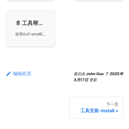
📄️
工具帮助-help
使用GoFrame框架的CLI工具的帮助命令，通过输入gf -h或gf [COMMAND] -h来获取帮助信息。如果您在使用过程中遇到问题，可随时使用help命令查询相关帮助。在这里，您还可以了解到具体的sidebar位置的相关信息。
编辑此页
最后
由
John Guo
于
2025年
3月17日
更新
下一页
工具安装-install