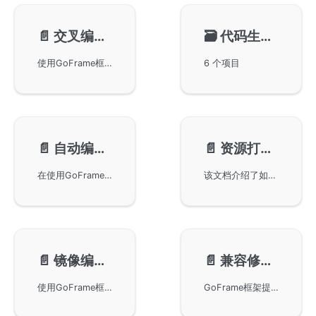
📄️
交叉编译-build
🗃️
代码生成-gen(🔥重点🔥)
使用GoFrame框架进行交叉编译。通过gf build命令，可以快速生成带有当前Go版本、GoFrame版本、Git Commit等信息的可执行文件。支持同时从命令行和配置文件指定参数，满足不同操作系统和平台的编译需求，为开发者提供便捷的构建解决方案。
6 个项目
📄️
自动编译-run
📄️
资源打包-pack
在使用GoFrame框架构建项目时，如何通过gf run命令实现自动编译功能。虽然Go语言本身不支持热编译特性，但gf run命令可实现当项目中的go文件发生变更时，自动编译并运行新版本程序的功能，旨在提高开发效率。
该文档介绍了如何使用GoFrame框架中的gf pack命令将任意文件打包为资源文件或Go代码文件。通过该工具，用户可以实现资源打包和随可执行文件一同发布。此外，gf pack命令还能与build命令结合，实现打包和编译的一步操作。文档中详细列出命令的使用方法和选项说明，帮助用户更好地理解和使用该功能。
📄️
镜像编译-docker
📄️
兼容修复-fix
使用GoFrame框架的gf docker命令编译和生成Docker镜像。在v2.5版本之后，建议通过Makefile脚本组合使用gf build, gf gen enums, gf docker等命令。这种方式更为灵活易于维护，文中提供了详细的使用示例和配置文件管理建议。
GoFrame框架提供的兼容修复命令gf fix，帮助在框架升级过程中解决向下兼容性问题。该命令自v2.3版本起提供，通过自动更新本地代码，处理较小兼容性问题，并可重复执行以确保无副作用。