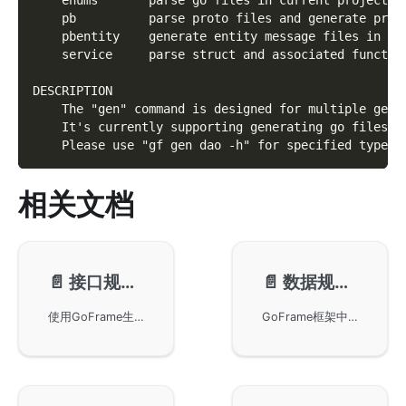
    enums       parse go files in current project a
    pb          parse proto files and generate prot
    pbentity    generate entity message files in pr
    service     parse struct and associated functio
DESCRIPTION
    The "gen" command is designed for multiple gene
    It's currently supporting generating go files f
    Please use "gf gen dao -h" for specified type h
相关文档
📄️
接口规范-gen ctrl
📄️
数据规范-gen dao
使用GoFrame生成API接口的控制器和SDK代码，从而帮助开发者减少重复性的代码工作，规范API与控制器的代码结构，提高多人协作开发的效率。此外，还提供了生成HTTP SDK代码的功能，方便内部和外部服务的调用。使用命令行模式和自动生成模式两种方式进行代码生成，并提供了详细的命令参数说明和使用示例。
GoFrame框架中gen dao命令的使用方法与参数配置。gen dao命令是生成数据访问对象、数据转化模型及实体数据模型的关键工具，支持通过命令行参数和配置文件进行详细配置，适用于多种数据库类型。通过对命令选项的灵活使用，可以满足不同项目的代码生成需求，确保工程设计规范的落地执行。