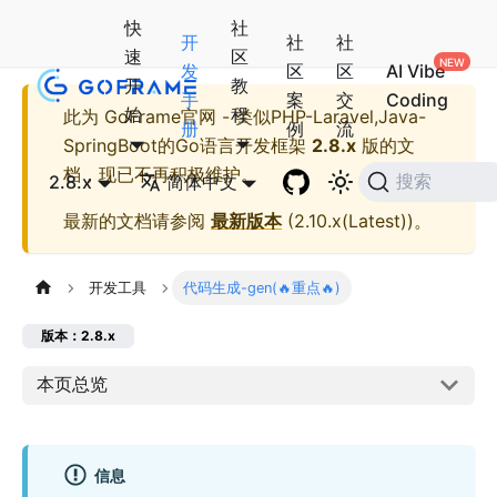
快
社
开
社
社
速
区
发
区
区
AI Vibe
开
教
手
案
交
Coding
始
程
此为
GoFrame官网 - 类似PHP-Laravel,Java-
册
例
流
SpringBoot的Go语言开发框架
2.8.x
版的文
档，现已不再积极维护。
2.8.x
简体中文
搜索
最新的文档请参阅
最新版本
(
2.10.x(Latest)
)。
开发工具
代码生成-gen(🔥重点🔥)
版本：2.8.x
本页总览
信息