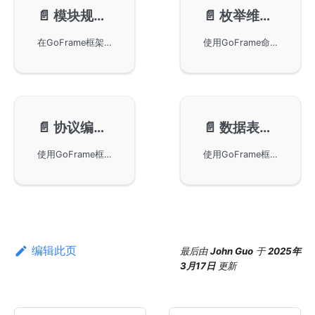
📄️
模块规范-gen service
📄️
枚举维护-gen enums
在GoFrame框架中对业务逻辑进行封装管理，通过生成模块接口定义和注册代码来简化业务逻辑与接口分离的实现过程。通过逻辑与接口的结构化编码提高模块透明性，并避免循环依赖。提供手动与自动两种实现模式，适用于不同开发环境。
使用GoFrame命令行工具来维护和生成枚举值信息，特别是针对OpenAPIv3文档中的枚举值参数。通过解析源代码自动生成和加载枚举值，降低手工维护的成本，提高开发效率，并增强后端与前端的协作。
📄️
协议编译-gen pb
📄️
数据表PB-gen pbentity
使用GoFrame框架中的命令行工具来编译proto文件，生成相应的protobuf Go文件和控制器文件。通过gf gen pb命令，用户可以设置不同的路径以存储生成的接口和控制器文件，满足项目工程的需求。同时，本文还列出了该命令的使用指南和注意事项，以便于开发者更好地使用这个功能。
使用GoFrame框架的命令行工具gf来根据数据库表生成proto数据结构文件pbentity。包括命令使用方法、选项配置及其说明，以及与gen dao模块中生成的entity文件的区别。适用于HTTP和GRPC服务的数据实体结构生成，支持多种数据库的生成规则配置。
编辑此页
最后
由
John Guo
于
2025年
3月17日
更新