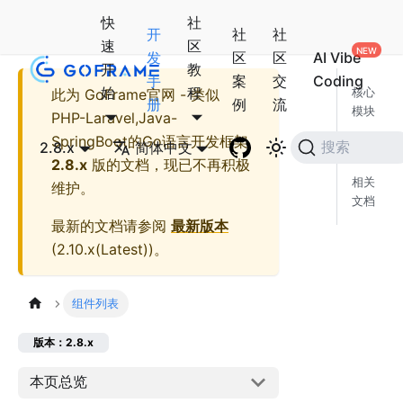
快
社
开
社
社
速
区
发
区
区
AI Vibe
开
教
手
案
交
Coding
始
程
此为
GoFrame官网 - 类似
核心
册
例
流
模块
PHP-Laravel,Java-
社区
SpringBoot的Go语言开发框架
2.8.x
简体中文
搜索
模块
2.8.x
版的文档，现已不再积极
相关
维护。
文档
最新的文档请参阅
最新版本
(
2.10.x(Latest)
)。
组件列表
版本：2.8.x
本页总览