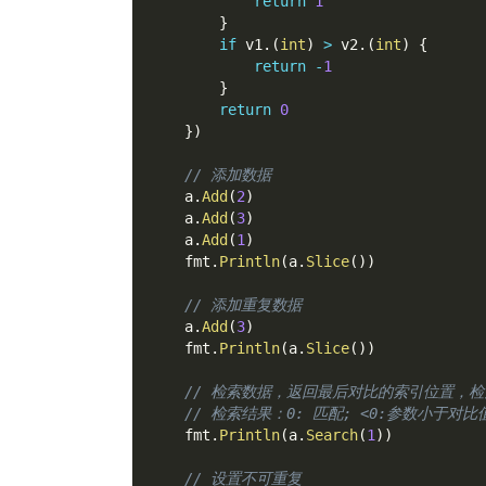
return
1
}
if
 v1
.
(
int
)
>
 v2
.
(
int
)
{
return
-
1
}
return
0
}
)
// 添加数据
    a
.
Add
(
2
)
    a
.
Add
(
3
)
    a
.
Add
(
1
)
    fmt
.
Println
(
a
.
Slice
(
)
)
// 添加重复数据
    a
.
Add
(
3
)
    fmt
.
Println
(
a
.
Slice
(
)
)
// 检索数据，返回最后对比的索引位置，
// 检索结果：0: 匹配; <0:参数小于对比
    fmt
.
Println
(
a
.
Search
(
1
)
)
// 设置不可重复