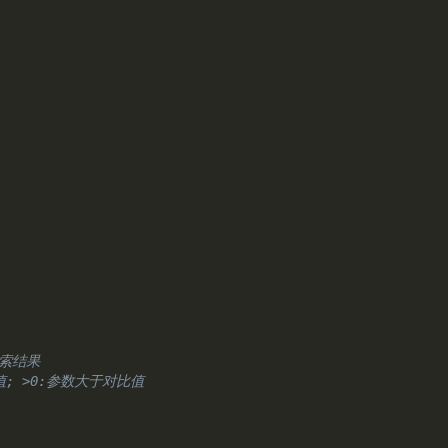
检索结果
值; >0:参数大于对比值