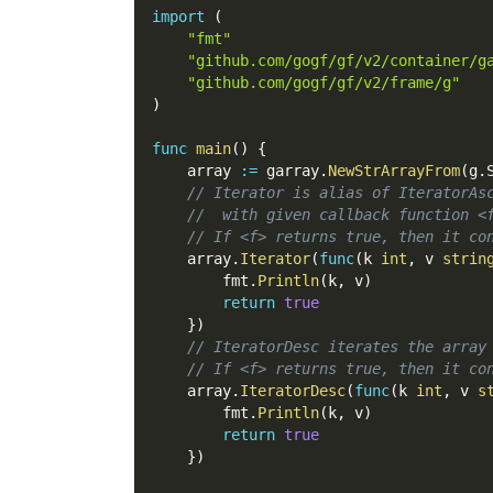
import
(
"fmt"
"github.com/gogf/gf/v2/container/g
"github.com/gogf/gf/v2/frame/g"
)
func
main
(
)
{
    array 
:=
 garray
.
NewStrArrayFrom
(
g
.
// Iterator is alias of IteratorAs
//  with given callback function <
// If <f> returns true, then it co
    array
.
Iterator
(
func
(
k 
int
,
 v 
strin
        fmt
.
Println
(
k
,
 v
)
return
true
}
)
// IteratorDesc iterates the array
// If <f> returns true, then it co
    array
.
IteratorDesc
(
func
(
k 
int
,
 v 
s
        fmt
.
Println
(
k
,
 v
)
return
true
}
)