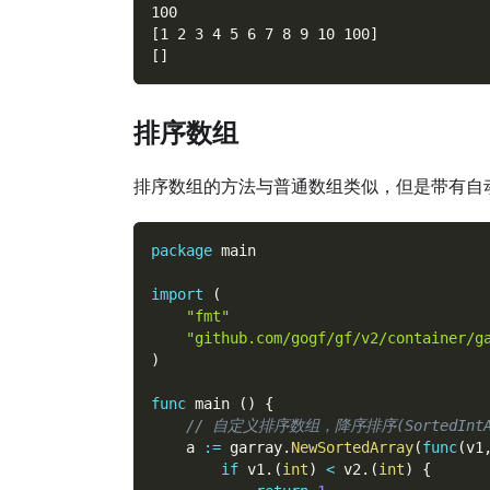
100
[1 2 3 4 5 6 7 8 9 10 100]
[]
排序数组
排序数组的方法与普通数组类似，但是带有自
package
 main
import
(
"fmt"
"github.com/gogf/gf/v2/container/g
)
func
 main 
(
)
{
// 自定义排序数组，降序排序(SortedInt
    a 
:=
 garray
.
NewSortedArray
(
func
(
v1
if
 v1
.
(
int
)
<
 v2
.
(
int
)
{