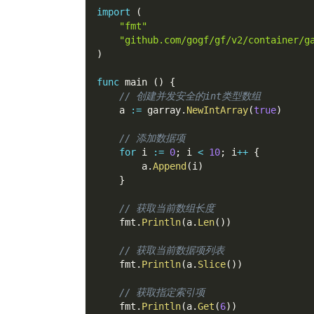
import
(
"fmt"
"github.com/gogf/gf/v2/container/g
)
func
 main 
(
)
{
// 创建并发安全的int类型数组
    a 
:=
 garray
.
NewIntArray
(
true
)
// 添加数据项
for
 i 
:=
0
;
 i 
<
10
;
 i
++
{
        a
.
Append
(
i
)
}
// 获取当前数组长度
    fmt
.
Println
(
a
.
Len
(
)
)
// 获取当前数据项列表
    fmt
.
Println
(
a
.
Slice
(
)
)
// 获取指定索引项
    fmt
.
Println
(
a
.
Get
(
6
)
)