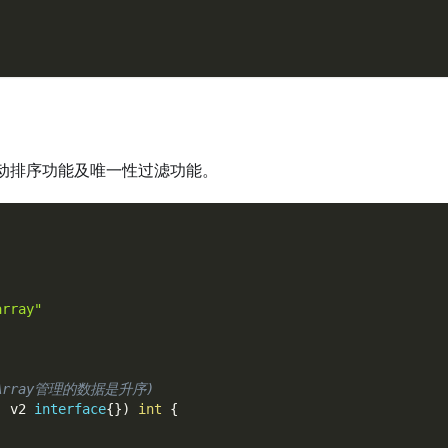
动排序功能及唯一性过滤功能。
array"
Array管理的数据是升序)
,
 v2 
interface
{
}
)
int
{