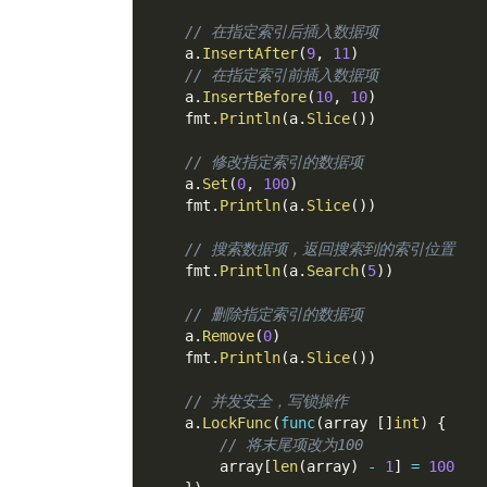
// 在指定索引后插入数据项
    a
.
InsertAfter
(
9
,
11
)
// 在指定索引前插入数据项
    a
.
InsertBefore
(
10
,
10
)
    fmt
.
Println
(
a
.
Slice
(
)
)
// 修改指定索引的数据项
    a
.
Set
(
0
,
100
)
    fmt
.
Println
(
a
.
Slice
(
)
)
// 搜索数据项，返回搜索到的索引位置
    fmt
.
Println
(
a
.
Search
(
5
)
)
// 删除指定索引的数据项
    a
.
Remove
(
0
)
    fmt
.
Println
(
a
.
Slice
(
)
)
// 并发安全，写锁操作
    a
.
LockFunc
(
func
(
array 
[
]
int
)
{
// 将末尾项改为100
        array
[
len
(
array
)
-
1
]
=
100