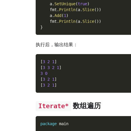
    a
.
SetUnique
(
true
)
    fmt
.
Println
(
a
.
Slice
(
)
)
    a
.
Add
(
1
)
    fmt
.
Println
(
a
.
Slice
(
)
)
}
执行后，输出结果：
[
3
2
1
]
[
3
3
2
1
]
3
0
[
3
2
1
]
[
3
2
1
]
数组遍历
Iterate*
package
 main