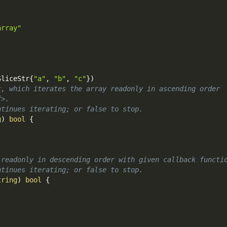
array"
SliceStr
{
"a"
,
"b"
,
"c"
}
)
c, which iterates the array readonly in ascending order
f>.
ntinues iterating; or false to stop.
g
)
bool
{
 readonly in descending order with given callback functi
ntinues iterating; or false to stop.
tring
)
bool
{