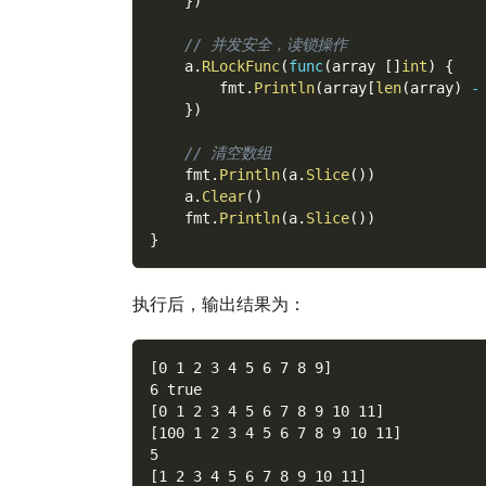
}
)
// 并发安全，读锁操作
    a
.
RLockFunc
(
func
(
array 
[
]
int
)
{
        fmt
.
Println
(
array
[
len
(
array
)
-
}
)
// 清空数组
    fmt
.
Println
(
a
.
Slice
(
)
)
    a
.
Clear
(
)
    fmt
.
Println
(
a
.
Slice
(
)
)
}
执行后，输出结果为：
[0 1 2 3 4 5 6 7 8 9]
6 true
[0 1 2 3 4 5 6 7 8 9 10 11]
[100 1 2 3 4 5 6 7 8 9 10 11]
5
[1 2 3 4 5 6 7 8 9 10 11]