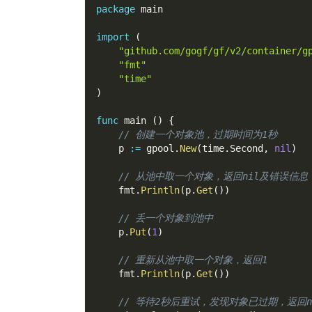
package
 main
import
(
"github.com/gogf/gf/v2/container/g
"fmt"
"time"
)
func
 main 
(
)
{
// 创建一个对象池，过期时间为1秒
    p 
:=
 gpool
.
New
(
time
.
Second
,
nil
)
// 从池中取一个对象，返回nil及错误信息
    fmt
.
Println
(
p
.
Get
(
)
)
// 丢一个对象到池中
    p
.
Put
(
1
)
// 重新从池中取一个对象，返回1
    fmt
.
Println
(
p
.
Get
(
)
)
// 等待2秒后重试，发现对象已过期，返回n