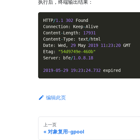
执行后，终端输出结果：
HTTP
/
1.1
302
 Found
Connection
:
 Keep
-
Alive
Content
-
Length
:
17931
Content
-
Type
:
 text
/
html
Date
:
 Wed
,
29
 May 
2019
11
:
23
:
20
 GMT
Etag
:
"54d9749e-460b"
Server
:
 bfe
/
1.0
.8
.18
2019
-
05
-
29
19
:
23
:
24.732
 expired
编辑此页
上一页
对象复用-gpool