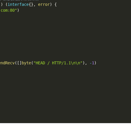
(
)
(
interface
{
}
,
error
)
{
.com:80"
)
endRecv
(
[
]
byte
(
"HEAD / HTTP/1.1\n\n"
)
,
-
1
)