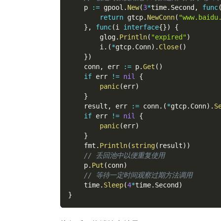
    p 
:=
 gpool
.
New
(
3
*
time
.
Second
,
func
return
 gtcp
.
NewConn
(
"www.baidu
}
,
func
(
i 
interface
{
}
)
{
        glog
.
Println
(
"expired"
)
        i
.
(
*
gtcp
.
Conn
)
.
Close
(
)
}
)
    conn
,
 err 
:=
 p
.
Get
(
)
if
 err 
!=
nil
{
panic
(
err
)
}
    result
,
 err 
:=
 conn
.
(
*
gtcp
.
Conn
)
.
S
if
 err 
!=
nil
{
panic
(
err
)
}
    fmt
.
Println
(
string
(
result
)
)
// 丢回池中以便重复使用
    p
.
Put
(
conn
)
// 等待一定时间观察过期方法调用
    time
.
Sleep
(
4
*
time
.
Second
)
}