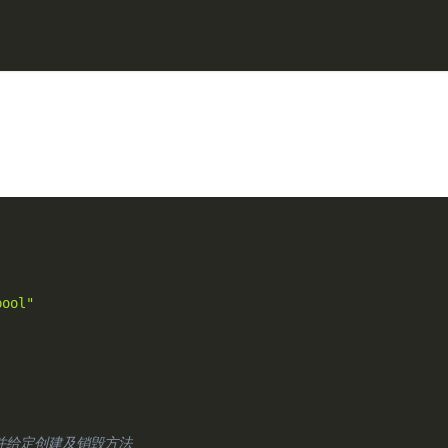
pool"
并给定创建及销毁方法