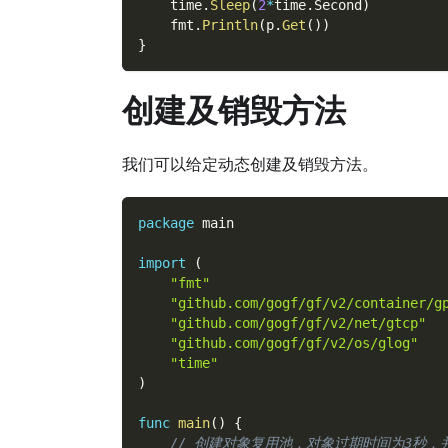
    time
.
Sleep
(
2
*
time
.
Second
)
    fmt
.
Println
(
p
.
Get
(
)
)
}
创建及销毁方法
我们可以给定动态创建及销毁方法。
package
 main
import
(
"fmt"
"github.com/gogf/gf/v2/container/g
"github.com/gogf/gf/v2/net/gtcp"
"github.com/gogf/gf/v2/os/glog"
"time"
)
func
main
(
)
{
// 创建对象复用池，对象过期时间为3秒，